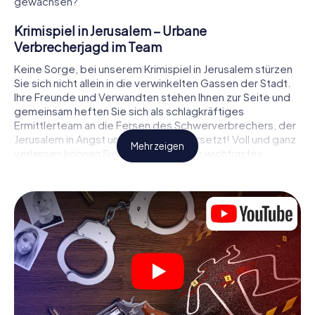
gewachsen?
Krimispiel in Jerusalem – Urbane
Verbrecherjagd im Team
Keine Sorge, bei unserem Krimispiel in Jerusalem stürzen
Sie sich nicht allein in die verwinkelten Gassen der Stadt.
Ihre Freunde und Verwandten stehen Ihnen zur Seite und
gemeinsam heften Sie sich als schlagkräftiges
Ermittlerteam an die Fersen des Schwerverbrechers, der
Jerusalem in Angst und Schrecken versetzt! Voll und ganz
Mehr zeigen
verlassen können Sie sich dabei auf Ihr wichtigstes
Ermittlerutensil, Ihr Smartphone. Mittels GPS-Navigation
leitet es Sie auf Ihrer Spurensuche zum Tatort, zu
zahlreichen Schauplätzen in Jerusalem, die mit der Tat in
Verbindung stehen, und schließlich zum Mörder. An jedem
Ort knacken Sie knifflige Rätsel und kommen so Stück für
Stück der Lösung des Falls immer näher. Anders als bei
einem klassischen Krimi Dinner in Jerusalem bestimmen
also Sie das Geschehen, bewegen sich an der frischen
Luft und entdecken obendrein die Stadt mit ganz neuen
Augen.