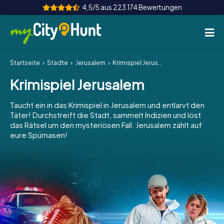
4,5/5 aus 223.174 Bewertungen
Startseite
Städte
Jerusalem
Krimispiel Jerusalem
So funktioniert's
Krimispiel Jerusalem
Städte
Taucht ein in das Krimispiel in Jerusalem und entlarvt den
Touren
Täter! Durchstreift die Stadt, sammelt Indizien und löst
das Rätsel um den mysteriösen Fall. Jerusalem zählt auf
eure Spürnasen!
Teamevent
Tickets
INT
AT
CH
DE
ES
FR
UK
IE
IT
NL