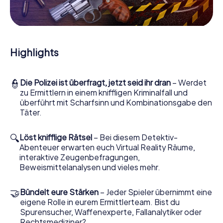
Mitmachkrimi in Jerusalem - Die interaktive
Krimi Tour
Und Sie werden Augen machen, was das myCityHunt
Krimispiel Jerusalem aus Ihren Smartphones herausholt!
Highlights
Ob Videoschalte zu einem Zeugen, geheimes
Belauschen von Verdächtigen oder die virtuelle
Erkundung konspirativer Räumlichkeiten – dieser
👮
Die Polizei ist überfragt, jetzt seid ihr dran
– Werdet
Mitmachkrimi nutzt sämtliche multimedialen Fähigkeiten
zu Ermittlern in einem kniffligen Kriminalfall und
Ihres Handgeräts. Das Krimispiel in Jerusalem holt aber
überführt mit Scharfsinn und Kombinationsgabe den
auch aus Ihnen und Ihren Mitstreitern verborgene Talente
Täter.
heraus! Sie schlüpfen in spannende Rollen und meistern
die Krimi-Stadtrallye durch Jerusalem als Kriminalist,
Fallanalytiker oder Gerichtsmediziner. Sie bekommen
🔍
Löst knifflige Rätsel
– Bei diesem Detektiv-
herausfordernde Zusatzaufgaben auf Ihre Handys
Abenteuer erwarten euch Virtual Reality Räume,
gespielt, die Ihrem jeweiligem Charakter entsprechen
interaktive Zeugenbefragungen,
und dem Schlagwort „Abwechslungsreichtum“ an ganz
Beweismittelanalysen und vieles mehr.
neue Bedeutung verleihen.
🤝
Bündelt eure Stärken
– Jeder Spieler übernimmt eine
Das Krimispiel in Jerusalem kann beginnen!
eigene Rolle in eurem Ermittlerteam. Bist du
Nun fehlt Ihnen nur noch eine Kleinigkeit, um mit Ihren
Spurensucher, Waffenexperte, Fallanalytiker oder
Ermittlungen in Jerusalem zu starten: Ihr Ticketcode!
Rechtsmediziner?