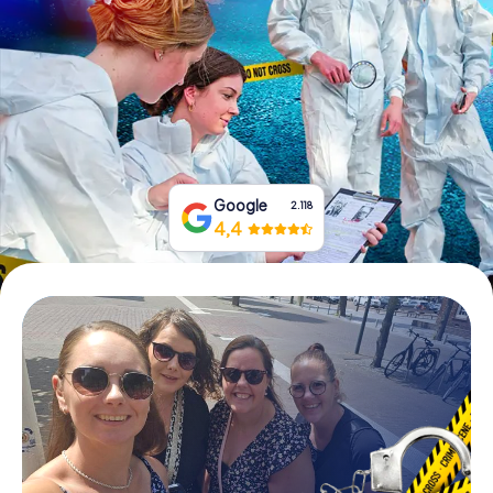
Tickets buchen
Gutscheine bestellen
Google
2.118
4,4