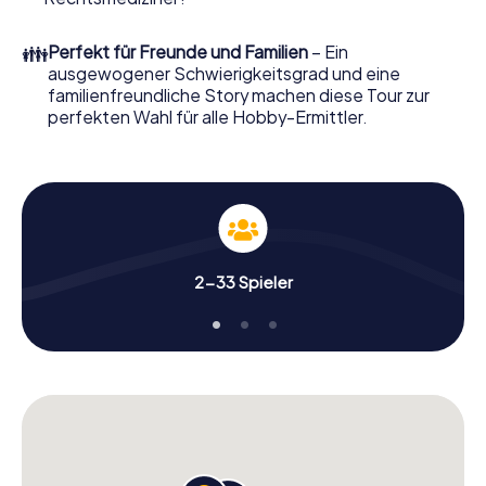
Ordern Sie ihn mit wenigen Klicks in unserem Ticketshop,
schon in wenigen Minuten finden Sie ihn in Ihrem eMail-
👪
Perfekt für Freunde und Familien
– Ein
Postfach. Jetzt starten Sie Ihren Online-Browser, geben
ausgewogener Schwierigkeitsgrad und eine
Ihren Code ein – und sind startklar!
familienfreundliche Story machen diese Tour zur
perfekten Wahl für alle Hobby-Ermittler.
Worauf warten Sie noch? Jerusalem zählt auf Sie!
2-33 Spieler