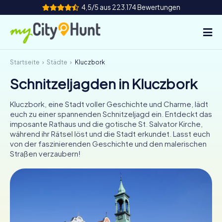
4,5/5 aus 223.174 Bewertungen
Startseite
Städte
Kluczbork
So funktioniert's
Schnitzeljagden in Kluczbork
Städte
Kluczbork, eine Stadt voller Geschichte und Charme, lädt
Touren
euch zu einer spannenden Schnitzeljagd ein. Entdeckt das
imposante Rathaus und die gotische St. Salvator Kirche,
während ihr Rätsel löst und die Stadt erkundet. Lasst euch
Teamevent
von der faszinierenden Geschichte und den malerischen
Straßen verzaubern!
Tickets
INT
AT
CH
DE
ES
FR
UK
IE
IT
NL