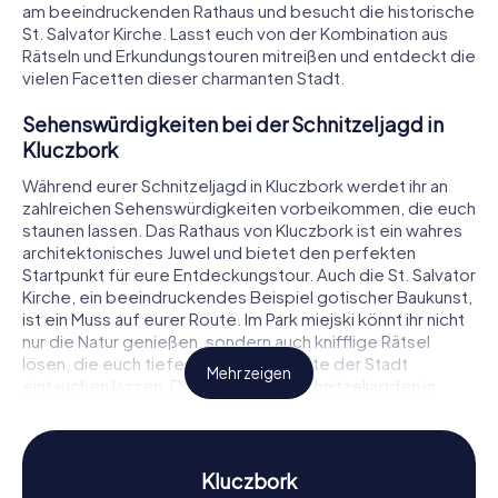
am beeindruckenden Rathaus und besucht die historische
St. Salvator Kirche. Lasst euch von der Kombination aus
Rätseln und Erkundungstouren mitreißen und entdeckt die
vielen Facetten dieser charmanten Stadt.
Sehenswürdigkeiten bei der Schnitzeljagd in
Kluczbork
Während eurer Schnitzeljagd in Kluczbork werdet ihr an
zahlreichen Sehenswürdigkeiten vorbeikommen, die euch
staunen lassen. Das Rathaus von Kluczbork ist ein wahres
architektonisches Juwel und bietet den perfekten
Startpunkt für eure Entdeckungstour. Auch die St. Salvator
Kirche, ein beeindruckendes Beispiel gotischer Baukunst,
ist ein Muss auf eurer Route. Im Park miejski könnt ihr nicht
nur die Natur genießen, sondern auch knifflige Rätsel
lösen, die euch tiefer in die Geschichte der Stadt
Mehr zeigen
eintauchen lassen. Die myCityHunt Schnitzeljagden in
Kluczbork bieten euch die Möglichkeit, diese und viele
weitere Orte auf spielerische Weise zu erkunden.
Geschichte und Kultur bei der Schnitzeljagd in
Kluczbork