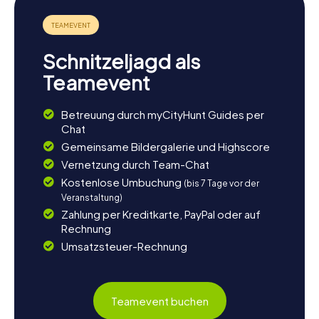
Revitalisierung ein beliebter Treffpunkt für Einheimische
und Besucher geworden ist. Die Schnitzeljagd in
Kluczbork endet nicht mit dem letzten Rätsel – sie ist der
Beginn eurer Entdeckungstour durch eine Stadt voller
Schnitzeljagd als
Geschichte, Kultur und Charme. Lasst euch von Kluczbork
verzaubern und erlebt unvergessliche Momente bei den
Teamevent
myCityHunt Schnitzeljagden.
Betreuung durch myCityHunt Guides per
Chat
Gemeinsame Bildergalerie und Highscore
Vernetzung durch Team-Chat
Kostenlose Umbuchung
(bis 7 Tage vor der
Veranstaltung)
Zahlung per Kreditkarte, PayPal oder auf
Rechnung
Umsatzsteuer-Rechnung
Teamevent buchen