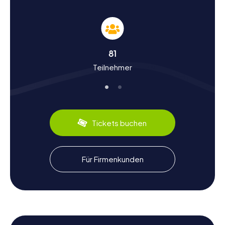
Kluczbork
Bei den Schnitzeljagden in Kluczbork erfahrt ihr mehr über
die reiche Geschichte und Kultur der Stadt. Kluczbork
kann auf eine lange Vergangenheit zurückblicken, die bis
ins Jahr 1253 reicht, als der Stadt das Magdeburger
81
Stadtrecht verliehen wurde. Wusstet ihr, dass Kluczbork
Teilnehmer
einst ein bedeutender Eisenbahnknotenpunkt war? Diese
und viele weitere historische Fakten erwarten euch auf
eurer Tour. Auch die kulinarischen Spezialitäten der
Region, wie der schlesische Mohnkuchen, sind ein
Highlight eurer Erkundung. Lasst euch von der Geschichte
der Stadt faszinieren und entdeckt, was Kluczbork
Tickets buchen
einzigartig macht.
Nach der Schnitzeljagd in Kluczbork die
Für Firmenkunden
Umgebung erkunden
Habt ihr nach der Schnitzeljagd in Kluczbork noch Lust, die
Umgebung zu erkunden? Dann besucht das Muzeum im.
Jana Dzierżona, das dem berühmten Bienenforscher
gewidmet ist. Oder genießt einen entspannten
Spaziergang durch den Park miejski, der nach der