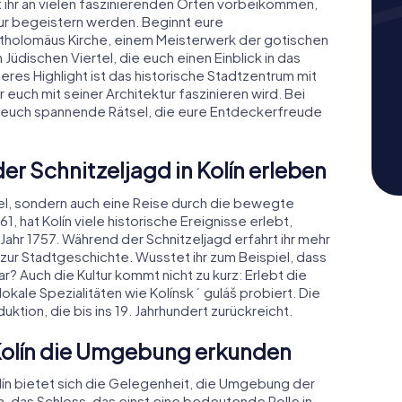
t ihr an vielen faszinierenden Orten vorbeikommen,
tur begeistern werden. Beginnt eure
rtholomäus Kirche, einem Meisterwerk der gotischen
Jüdischen Viertel, die euch einen Einblick in das
teres Highlight ist das historische Stadtzentrum mit
ch mit seiner Architektur faszinieren wird. Bei
 euch spannende Rätsel, die eure Entdeckerfreude
er Schnitzeljagd in Kolín erleben
 Spiel, sondern auch eine Reise durch die bewegte
, hat Kolín viele historische Ereignisse erlebt,
Jahr 1757. Während der Schnitzeljagd erfahrt ihr mehr
zur Stadtgeschichte. Wusstet ihr zum Beispiel, dass
? Auch die Kultur kommt nicht zu kurz: Erlebt die
lokale Spezialitäten wie Kolínský guláš probiert. Die
ktion, die bis ins 19. Jahrhundert zurückreicht.
 Kolín die Umgebung erkunden
lín bietet sich die Gelegenheit, die Umgebung der
, das Schloss, das einst eine bedeutende Rolle in