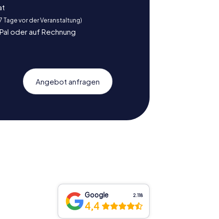
at
 7 Tage vor der Veranstaltung)
yPal oder auf Rechnung
Angebot anfragen
Google
2.118
4,4