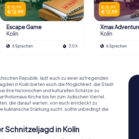
€ 15,99
€ 15,99
€ 12,99
€ 12,99
Escape Game
Xmas Adventur
Kolín
Kolín
6 Sprachen
3,0 h
6 Sprachen
chischen Republik, lädt euch zu einer aufregenden
agden in Kolín bieten euch die Möglichkeit, die Stadt
i ihre historischen und kulturellen Schätze zu
tholomäus Kirche bis hin zum Jüdischen Viertel,
ten, die darauf warten, von euch entdeckt zu
 kulinarische Stärkung sucht, sollte unbedingt die
 Schnitzeljagd in Kolín