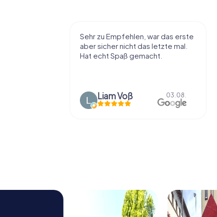
r viel Spaß
Sehr zu Empfehlen, war das erste
t die Stadt
aber sicher nicht das letzte mal.
ißt als
Hat echt Spaß gemacht.
en.
Liam Voß
03.08.
03.08.