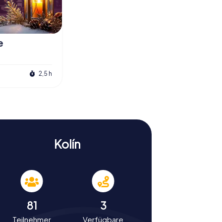
e
2,5 h
Kolín
81
3
Teilnehmer
Verfügbare