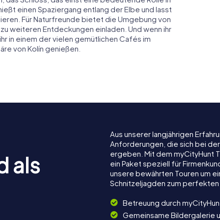
ießt einen Spaziergang entlang der Elbe und lasst
sieren. Für Naturfreunde bietet die Umgebung von
 zu weiteren Entdeckungen einladen. Und wenn ihr
ihr in einem der vielen gemütlichen Cafés im
re von Kolín genießen.
Aus unserer langjährigen Erfah
Anforderungen, die sich bei der
ergeben. Mit dem myCityHunt Te
d als
ein Paket speziell für Firmenku
unsere bewährten Touren um ein
Schnitzeljagden zum perfekten 
Betreuung durch myCityHun
Gemeinsame Bildergalerie 