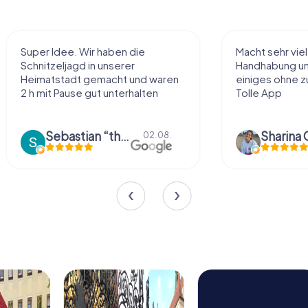
Super Idee. Wir haben die
Macht sehr vie
Schnitzeljagd in unserer
Handhabung und
Heimatstadt gemacht und waren
einiges ohne zu
2 h mit Pause gut unterhalten
Tolle App
Sebastian “the sleeping Boxer Dog” Röhner
Sharina 
02.08.