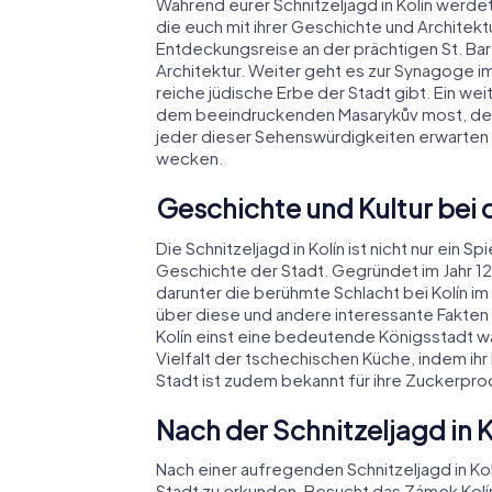
Während eurer Schnitzeljagd in Kolín werde
die euch mit ihrer Geschichte und Architek
Entdeckungsreise an der prächtigen St. Ba
Architektur. Weiter geht es zur Synagoge im 
reiche jüdische Erbe der Stadt gibt. Ein wei
dem beeindruckenden Masarykův most, der eu
jeder dieser Sehenswürdigkeiten erwarten
wecken.
Geschichte und Kultur bei d
Die Schnitzeljagd in Kolín ist nicht nur ein
Geschichte der Stadt. Gegründet im Jahr 1261
darunter die berühmte Schlacht bei Kolín im 
über diese und andere interessante Fakten 
Kolín einst eine bedeutende Königsstadt war
Vielfalt der tschechischen Küche, indem ihr 
Stadt ist zudem bekannt für ihre Zuckerprodu
Nach der Schnitzeljagd in
Nach einer aufregenden Schnitzeljagd in Ko
Stadt zu erkunden. Besucht das Zámek Kolín