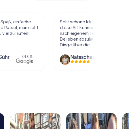
l Spaß, einfache
Sehr schöne Idee die Stadt auf
 Rätsel, man sieht
diese Art kennenzulernen. Alles
 viel zu laufen!
nach eigenem Tempo und
Belieben abzulaufen und dabei
Dinge über die...
Gühr
Natascha Reuter
01.08.
01.08.