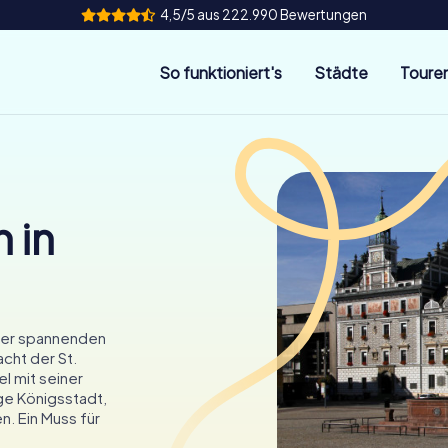
4,5/5 aus 222.990 Bewertungen
So funktioniert's
Städte
Toure
 in
einer spannenden
acht der St.
l mit seiner
ge Königsstadt,
. Ein Muss für