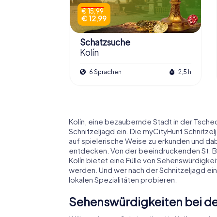
€ 15,99
€ 12,99
Schatzsuche
Kolín
6 Sprachen
2,5 h
Kolín, eine bezaubernde Stadt in der Tsche
Schnitzeljagd ein. Die myCityHunt Schnitzelj
auf spielerische Weise zu erkunden und dabe
entdecken. Von der beeindruckenden St. Bar
Kolín bietet eine Fülle von Sehenswürdigkei
werden. Und wer nach der Schnitzeljagd eine
lokalen Spezialitäten probieren.
Sehenswürdigkeiten bei der