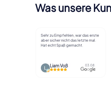
Was unsere Ku
r viel Spaß
Sehr zu Empfehlen, war das erste
t die Stadt
aber sicher nicht das letzte mal.
ißt als
Hat echt Spaß gemacht.
en.
Liam Voß
03.08.
03.08.