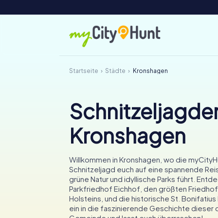
Startseite
Städte
Kronshagen
Schnitzeljagden
Kronshagen
Willkommen in Kronshagen, wo die myCityH
Schnitzeljagd euch auf eine spannende Rei
grüne Natur und idyllische Parks führt. Entd
Parkfriedhof Eichhof, den größten Friedho
Holsteins, und die historische St. Bonifatius
ein in die faszinierende Geschichte dieser
Gemeinde und lasst euch überraschen!