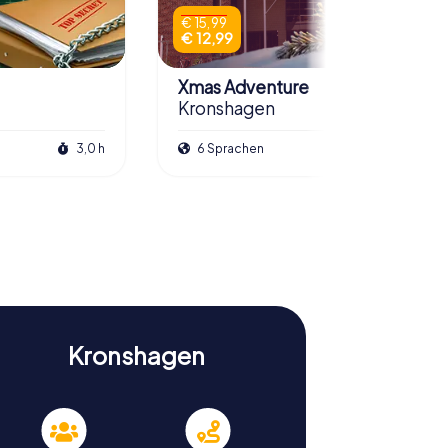
€ 15,99
€ 12,99
Xmas Adventure
Kronshagen
3,0 h
6 Sprachen
2,5 h
Kronshagen