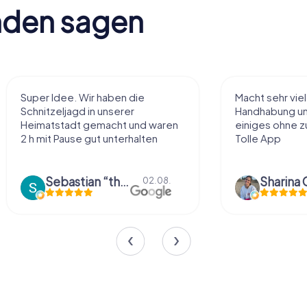
nden sagen
Super Idee. Wir haben die
Macht sehr vie
Schnitzeljagd in unserer
Handhabung und
Heimatstadt gemacht und waren
einiges ohne zu
2 h mit Pause gut unterhalten
Tolle App
Sebastian “the sleeping Boxer Dog” Röhner
Sharina 
02.08.