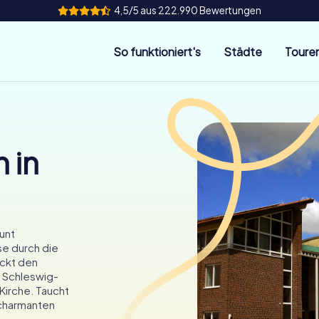
4,5/5 aus 222.990 Bewertungen
So funktioniert's
Städte
Toure
 in
unt
se durch die
eckt den
f Schleswig-
 Kirche. Taucht
 charmanten