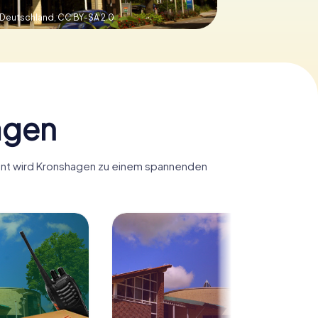
, Deutschland,
CC BY-SA 2.0
agen
yHunt wird Kronshagen zu einem spannenden