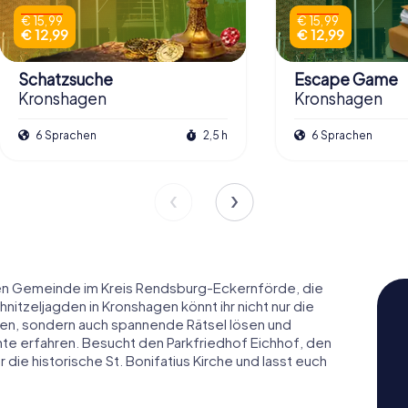
€ 15,99
€ 15,99
€ 12,99
€ 12,99
Schatzsuche
Escape Game
Kronshagen
Kronshagen
6 Sprachen
2,5 h
6 Sprachen
en Gemeinde im Kreis Rendsburg-Eckernförde, die
hnitzeljagden in Kronshagen könnt ihr nicht nur die
eßen, sondern auch spannende Rätsel lösen und
te erfahren. Besucht den Parkfriedhof Eichhof, den
die historische St. Bonifatius Kirche und lasst euch