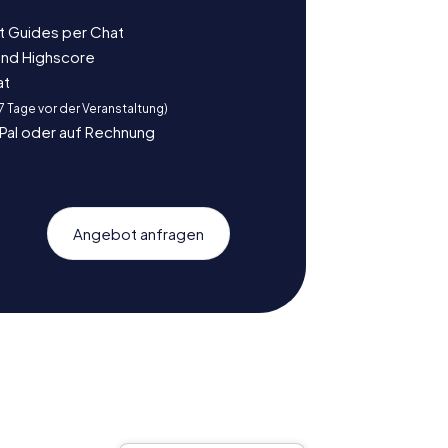
t Guides per Chat
und Highscore
at
 7 Tage vor der Veranstaltung)
yPal oder auf Rechnung
Angebot anfragen