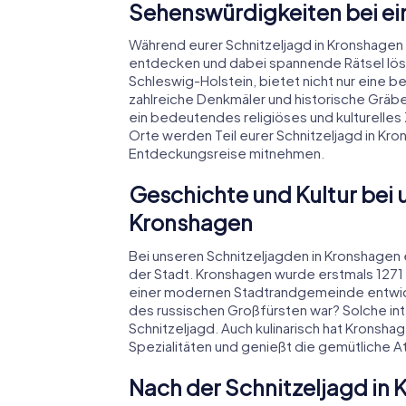
Sehenswürdigkeiten bei ei
Während eurer Schnitzeljagd in Kronshage
entdecken und dabei spannende Rätsel lösen
Schleswig-Holstein, bietet nicht nur eine 
zahlreiche Denkmäler und historische Gräber. 
ein bedeutendes religiöses und kulturelle
Orte werden Teil eurer Schnitzeljagd in Kr
Entdeckungsreise mitnehmen.
Geschichte und Kultur bei 
Kronshagen
Bei unseren Schnitzeljagden in Kronshagen e
der Stadt. Kronshagen wurde erstmals 1271 
einer modernen Stadtrandgemeinde entwicke
des russischen Großfürsten war? Solche in
Schnitzeljagd. Auch kulinarisch hat Kronshag
Spezialitäten und genießt die gemütliche A
Nach der Schnitzeljagd i