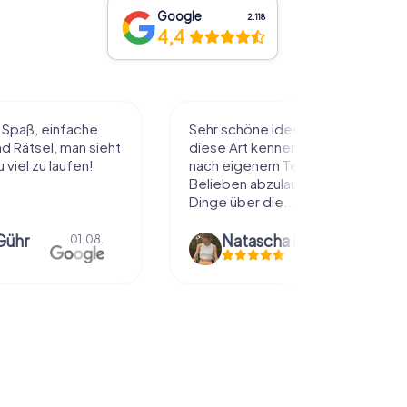
Google
2.118
4,4
l Spaß, einfache
Sehr schöne Idee die Stadt auf
 Rätsel, man sieht
diese Art kennenzulernen. Alles
 viel zu laufen!
nach eigenem Tempo und
Belieben abzulaufen und dabei
Dinge über die...
Gühr
Natascha Reuter
01.08.
01.08.