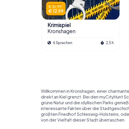
€ 15,99
€ 12,99
Krimispiel
Kronshagen
6 Sprachen
2,5 h
Willkommen in Kronshagen, einer charmant
direkt an Kiel grenzt. Bei den myCityHunt Sc
grüne Natur und die idyllischen Parks geni
interessante Fakten über die Stadtgeschich
größten Friedhof Schleswig-Holsteins, oder 
von der Vielfalt dieser Stadt überraschen.