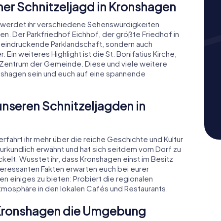
ner Schnitzeljagd in Kronshagen
n werdet ihr verschiedene Sehenswürdigkeiten
. Der Parkfriedhof Eichhof, der größte Friedhof in
beeindruckende Parklandschaft, sondern auch
Ein weiteres Highlight ist die St. Bonifatius Kirche,
s Zentrum der Gemeinde. Diese und viele weitere
onshagen sein und euch auf eine spannende
unseren Schnitzeljagden in
rfahrt ihr mehr über die reiche Geschichte und Kultur
urkundlich erwähnt und hat sich seitdem vom Dorf zu
lt. Wusstet ihr, dass Kronshagen einst im Besitz
teressanten Fakten erwarten euch bei eurer
en einiges zu bieten: Probiert die regionalen
tmosphäre in den lokalen Cafés und Restaurants.
n Kronshagen die Umgebung