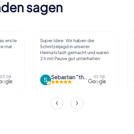
nden sagen
Super Idee. Wir haben die
Macht sehr vie
Schnitzeljagd in unserer
Handhabung und
Heimatstadt gemacht und waren
einiges ohne zu
2 h mit Pause gut unterhalten
Tolle App
Sebastian “the sleeping Boxer Dog” Röhner
Sharina 
02.08.