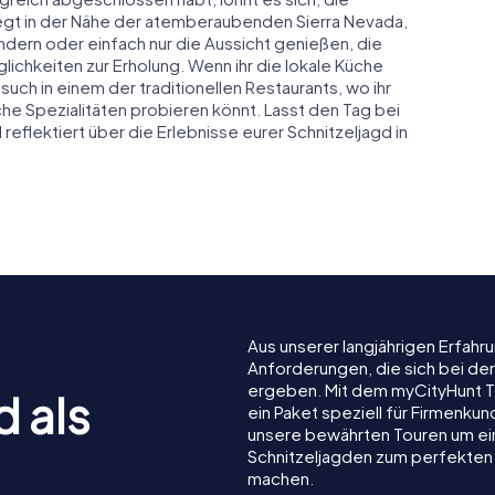
egt in der Nähe der atemberaubenden Sierra Nevada,
dern oder einfach nur die Aussicht genießen, die
lichkeiten zur Erholung. Wenn ihr die lokale Küche
ch in einem der traditionellen Restaurants, wo ihr
he Spezialitäten probieren könnt. Lasst den Tag bei
reflektiert über die Erlebnisse eurer Schnitzeljagd in
Aus unserer langjährigen Erfah
Anforderungen, die sich bei de
ergeben. Mit dem myCityHunt T
d als
ein Paket speziell für Firmenku
unsere bewährten Touren um ein
Schnitzeljagden zum perfekten 
machen.