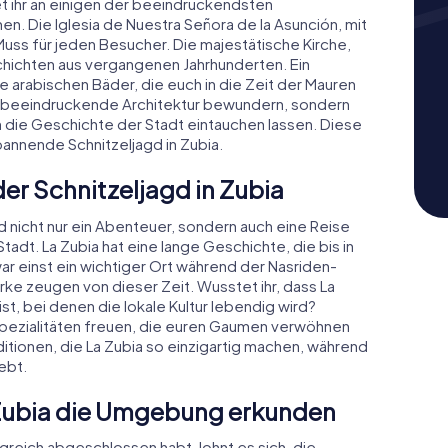
t ihr an einigen der beeindruckendsten
. Die Iglesia de Nuestra Señora de la Asunción, mit
Muss für jeden Besucher. Die majestätische Kirche,
schichten aus vergangenen Jahrhunderten. Ein
ie arabischen Bäder, die euch in die Zeit der Mauren
die beeindruckende Architektur bewundern, sondern
 in die Geschichte der Stadt eintauchen lassen. Diese
pannende Schnitzeljagd in Zubia.
der Schnitzeljagd in Zubia
d nicht nur ein Abenteuer, sondern auch eine Reise
tadt. La Zubia hat eine lange Geschichte, die bis in
war einst ein wichtiger Ort während der Nasriden-
erke zeugen von dieser Zeit. Wusstet ihr, dass La
 ist, bei denen die lokale Kultur lebendig wird?
e Spezialitäten freuen, die euren Gaumen verwöhnen
tionen, die La Zubia so einzigartig machen, während
ebt.
 Zubia die Umgebung erkunden
lgreich abgeschlossen habt, lohnt es sich, die