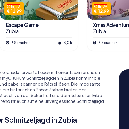
€ 15,99
€ 15,99
€ 12,99
€ 12,99
Escape Game
Xmas Adventur
Zubia
Zubia
6 Sprachen
3,0 h
6 Sprachen
nz Granada, erwartet euch mit einer faszinierenden
 myCityHunt Schnitzeljagden in Zubia könnt ihr die
und dabei spannende Rätsel lösen. Die imposante
nd die historischen Baños árabes bieten den
t euch von der Schönheit und dem kulturellen Erbe
rend ihr euch auf eine unvergessliche Schnitzeljagd
 Schnitzeljagd in Zubia