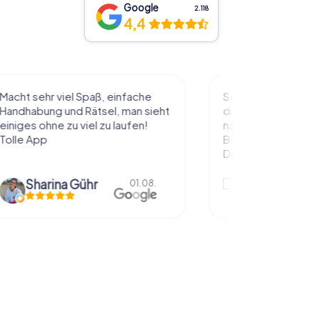
Google
2.118
4,4
l Spaß, einfache
Sehr schöne Idee die Stadt auf
 Rätsel, man sieht
diese Art kennenzulernen. Alles
 viel zu laufen!
nach eigenem Tempo und
Belieben abzulaufen und dabei
Dinge über die...
Gühr
Natascha Reuter
01.08.
01.08.