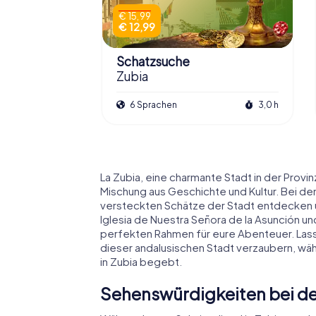
€ 15,99
€ 12,99
Schatzsuche
Zubia
6 Sprachen
3,0 h
La Zubia, eine charmante Stadt in der Provi
Mischung aus Geschichte und Kultur. Bei den
versteckten Schätze der Stadt entdecken 
Iglesia de Nuestra Señora de la Asunción u
perfekten Rahmen für eure Abenteuer. Lass
dieser andalusischen Stadt verzaubern, wäh
in Zubia begebt.
Sehenswürdigkeiten bei der