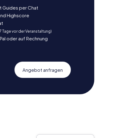
t Guides per Chat
und Highscore
at
 7 Tage vor der Veranstaltung)
yPal oder auf Rechnung
Angebot anfragen