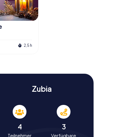
e
2,5 h
Zubia
4
3
Teilnehmer
Verfügbare