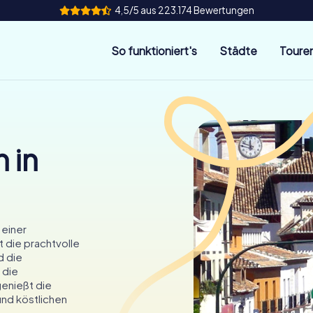
4,5/5 aus 223.174 Bewertungen
So funktioniert's
Städte
Toure
 in
 einer
t die prachtvolle
d die
 die
enießt die
und köstlichen