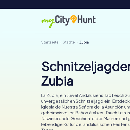
Startseite
Städte
Zubia
Schnitzeljagden
Zubia
La Zubia, ein Juwel Andalusiens, lädt euch zu
unvergesslichen Schnitzeljagd ein. Entdeck
Iglesia de Nuestra Señora de la Asunción un
geheimnisvollen Baños árabes. Taucht ein in
faszinierende Geschichte der Mauren und g
lebendige Kultur bei andalusischen Festen 
Tapas.