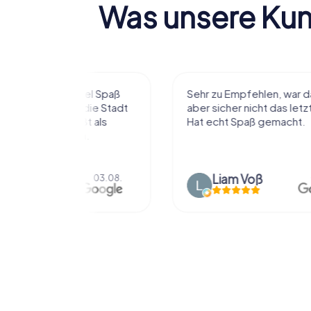
Was unsere Ku
r viel Spaß
Sehr zu Empfehlen, war das erste
t die Stadt
aber sicher nicht das letzte mal.
ißt als
Hat echt Spaß gemacht.
en.
Liam Voß
03.08.
03.08.