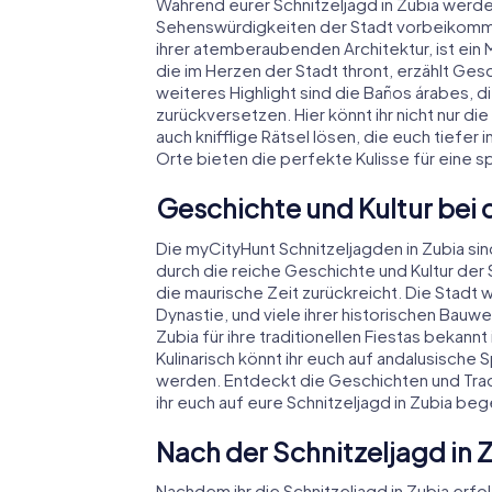
Während eurer Schnitzeljagd in Zubia werde
Sehenswürdigkeiten der Stadt vorbeikommen
ihrer atemberaubenden Architektur, ist ein 
die im Herzen der Stadt thront, erzählt Ge
weiteres Highlight sind die Baños árabes, d
zurückversetzen. Hier könnt ihr nicht nur 
auch knifflige Rätsel lösen, die euch tiefer
Orte bieten die perfekte Kulisse für eine s
Geschichte und Kultur bei 
Die myCityHunt Schnitzeljagden in Zubia sin
durch die reiche Geschichte und Kultur der S
die maurische Zeit zurückreicht. Die Stadt 
Dynastie, und viele ihrer historischen Bauw
Zubia für ihre traditionellen Fiestas bekannt
Kulinarisch könnt ihr euch auf andalusisch
werden. Entdeckt die Geschichten und Tradi
ihr euch auf eure Schnitzeljagd in Zubia beg
Nach der Schnitzeljagd in
Nachdem ihr die Schnitzeljagd in Zubia erfo