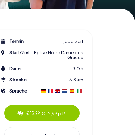
Termin
jederzeit
Start/Ziel
Eglise Nôtre Dame des
Grâces
Dauer
3,0 h
Strecke
3,8 km
Sprache
€ 12,99 p.P.
€ 15,99