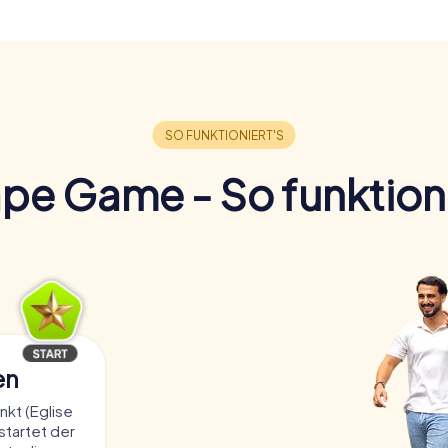
pe Game - So funktioni
en
kt (Eglise
tartet der