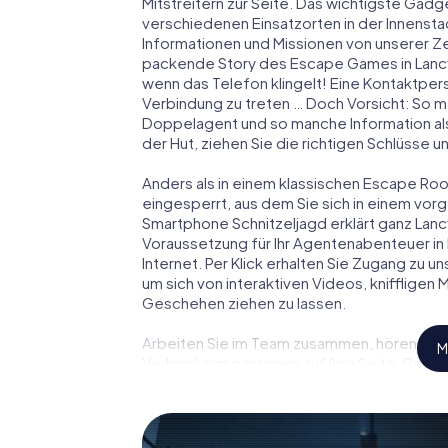
Mitstreitern zur Seite. Das wichtigste Gadge
verschiedenen Einsatzorten in der Innenst
Informationen und Missionen von unserer Ze
packende Story des Escape Games in Lancy
wenn das Telefon klingelt! Eine Kontaktpers
Verbindung zu treten … Doch Vorsicht: So m
Doppelagent und so manche Information als
der Hut, ziehen Sie die richtigen Schlüsse 
Anders als in einem klassischen Escape Room 
eingesperrt, aus dem Sie sich in einem vo
Smartphone Schnitzeljagd erklärt ganz Lanc
Voraussetzung für Ihr Agentenabenteuer in 
Internet. Per Klick erhalten Sie Zugang zu u
um sich von interaktiven Videos, kniffligen
Geschehen ziehen zu lassen.
Arbeiten Sie im Team zusammen, hören Sie f
M
Verbindungspersonen auf Ihre Seite. Bei d
Team mit allen Wassern gewaschen sein, um
James Bond und Co. werden Sie jedoch nicht 
Team im Highscore von Lancy und erhalten Z
myCityHunt Escape Game macht Lancy zu Ihr