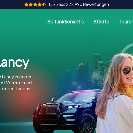
4,5/5 aus 222.990 Bewertungen
So funktioniert's
Städte
Toure
Lancy
 Lancy in euren
arnt Verräter und
 bereit für das