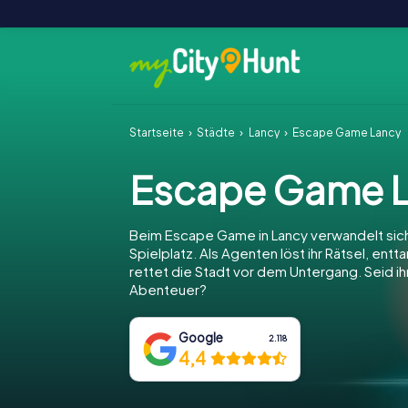
Startseite
Städte
Lancy
Escape Game Lancy
Escape Game 
Beim Escape Game in Lancy verwandelt sich
Spielplatz. Als Agenten löst ihr Rätsel, entt
rettet die Stadt vor dem Untergang. Seid ihr
Abenteuer?
Google
2.118
4,4