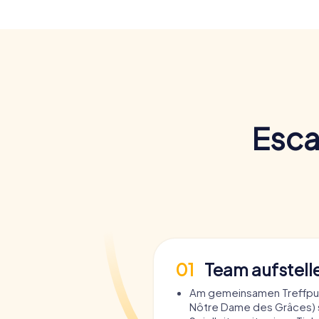
Esca
01
Team aufstell
Am gemeinsamen Treffpun
Nôtre Dame des Grâces) s