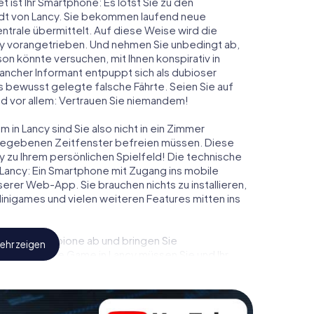
t ist Ihr Smartphone: Es lotst Sie zu den
adt von Lancy. Sie bekommen laufend neue
ntrale übermittelt. Auf diese Weise wird die
 vorangetrieben. Und nehmen Sie unbedingt ab,
on könnte versuchen, mit Ihnen konspirativ in
ancher Informant entpuppt sich als dubioser
 bewusst gelegte falsche Fährte. Seien Sie auf
und vor allem: Vertrauen Sie niemandem!
in Lancy sind Sie also nicht in ein Zimmer
rgegebenen Zeitfenster befreien müssen. Diese
y zu Ihrem persönlichen Spielfeld! Die technische
Lancy: Ein Smartphone mit Zugang ins mobile
nserer Web-App. Sie brauchen nichts zu installieren,
 Minigames und vielen weiteren Features mitten ins
eindliche Spione ab und bringen Sie
ehr zeigen
iesem Escape Game in Lancy müssen Sie und Ihr
 die Bösewichte aufzuhalten. Im Gegensatz zu
zu stillen Helden: Sie verewigen sich mit Ihrem
ugang zu Ihrer ganz persönlichen Bildergalerie. Das
em ganz persönlichen Erlebnisspielplatz. Holen