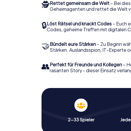
🕵
Rettet gemeinsam die Welt
– Bei dies
Geheimagenten und rettet die Welt v
🔒
Löst Rätsel und knackt Codes
– Euch e
Codes, geheime Treffen mit digitalen C
🤝
Bündelt eure Stärken
– Zu Beginn wähl
Stärken. Auslandsspion, IT-Experte od
👥
Perfekt für Freunde und Kollegen
– Ho
rasanten Story - dieser Einsatz verlan
2-33 Spieler
Jeder