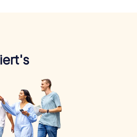
ert's