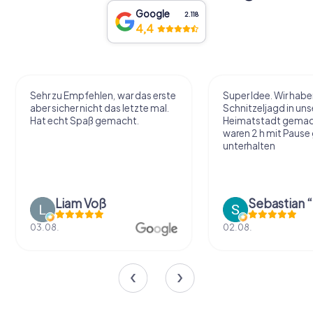
Google
2.118
4,4
Sehr zu Empfehlen, war das erste
Super Idee. Wir habe
aber sicher nicht das letzte mal.
Schnitzeljagd in uns
Hat echt Spaß gemacht.
Heimatstadt gemac
waren 2 h mit Pause
unterhalten
Liam Voß
03.08.
02.08.