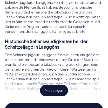
Schnitzeljagden in Langgöns könnt ihr viel entdecken und
dabei jede Menge Spaß haben. Besucht historische
Sehenswürdigkeiten wie die Jakobuskirche und das
Fachwerkhaus in der Schillerstraße 57, löst knifflige Rätsel
und erfahrt mehr über die faszinierende Geschichte und
Kultur dieser Region. Lasst euch auch kulinarisch
verwöhnen, denn Langgöns hat einiges zu bieten!
Historische Sehenswürdigkeiten bei der
Schnitzeljagd in Langgöns
Eine Schnitzeljagd in Langgöns führt euch zu einigen der
bekanntesten und sehenswertesten Orte der Stadt. Ihr
werdet die imposante Jakobuskirche besichtigen, eine
der ältesten Kirchen der Region, deren Wurzeln bis ins
Mittelalter zurückreichen. Auch das wunderschöne
Fachwerkhaus in der Schillerstraße 57, ein Paradebeispiel
für die traditionelle Bauweise, wird Teil eurer Route sein.
Ein weiteres Highlight ist die St. Josef Kirche, die mit ihrer
Mehr zeigen
beeindruckenden Architektur und Geschichte auf euch
wartet. Während ihr diese Sehenswürdigkeiten erkundet,
müsst ihr spannende Rätsel lösen, die euch tiefer in die
Geschichte und Geheimnisse von Langgöns eintauchen