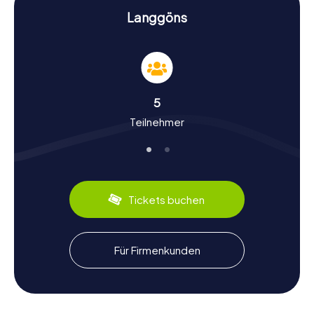
lassen.
Langgöns
Geschichte und Kultur bei der Schnitzeljagd in
Langgöns
Bei unseren Schnitzeljagden erfahrt ihr mehr über die
reiche Geschichte und Kultur von Langgöns. Die Stadt
5
wurde erstmals im Jahr 777 urkundlich erwähnt und hat
Teilnehmer
seitdem eine bewegte Geschichte durchlaufen. Wusstet
ihr, dass Langgöns ursprünglich aus mehreren
selbstständigen Gemeinden bestand, die im Zuge der
Gebietsreform 1977 zusammengelegt wurden? Dies und
viele weitere interessante Fakten werdet ihr während der
Schnitzeljagd in Langgöns erfahren. Auch kulinarisch hat
Tickets buchen
Langgöns einiges zu bieten. Probiert lokale Spezialitäten
wie das "Paderborner", ein kräftiges Roggenmischbrot,
das perfekt für ein Picknick nach einer erfolgreichen
Schnitzeljagd geeignet ist.
Für Firmenkunden
Nach der Schnitzeljagd in Langgöns die
Umgebung erkunden