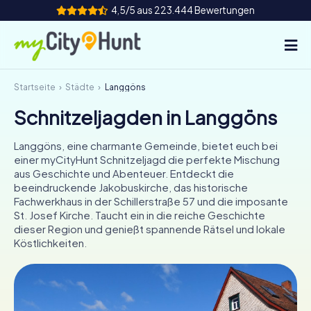
4,5/5 aus 223.444 Bewertungen
Startseite
Städte
Langgöns
So funktioniert's
Schnitzeljagden in Langgöns
Städte
Langgöns, eine charmante Gemeinde, bietet euch bei
Touren
einer myCityHunt Schnitzeljagd die perfekte Mischung
aus Geschichte und Abenteuer. Entdeckt die
beeindruckende Jakobuskirche, das historische
Teamevent
Fachwerkhaus in der Schillerstraße 57 und die imposante
St. Josef Kirche. Taucht ein in die reiche Geschichte
Tickets
dieser Region und genießt spannende Rätsel und lokale
Köstlichkeiten.
INT
AT
CH
DE
ES
FR
UK
IE
IT
NL