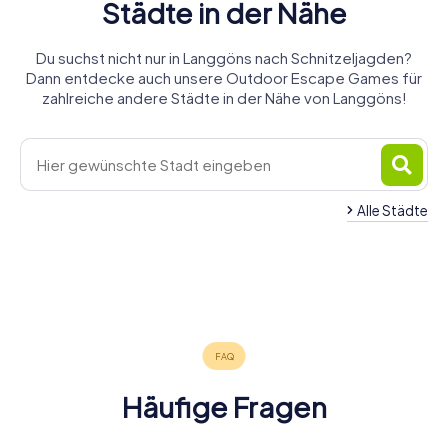
Städte in der Nähe
Du suchst nicht nur in Langgöns nach Schnitzeljagden?
Dann entdecke auch unsere Outdoor Escape Games für
zahlreiche andere Städte in der Nähe von Langgöns!
Alle Städte
Linden
Butzbach
Gießen
Bad
Lich
Wetzlar
Buseck
4 Touren
4 Touren
6 Touren
Wettenberg
Nauheim
Aßlar
4 Touren
5 Touren
4 Touren
verfügbar
verfügbar
verfügbar
Hungen
4 Touren
4 Touren
4 Touren
verfügbar
verfügbar
verfügbar
4,5
4,4
4 Touren
verfügbar
verfügbar
verfügbar
4,3
4,3
verfügbar
4,3
4,2
4,3
Häufige Fragen