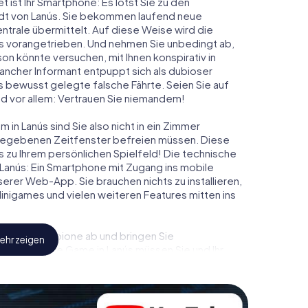
t ist Ihr Smartphone: Es lotst Sie zu den
adt von Lanús. Sie bekommen laufend neue
ntrale übermittelt. Auf diese Weise wird die
 vorangetrieben. Und nehmen Sie unbedingt ab,
on könnte versuchen, mit Ihnen konspirativ in
ancher Informant entpuppt sich als dubioser
 bewusst gelegte falsche Fährte. Seien Sie auf
und vor allem: Vertrauen Sie niemandem!
in Lanús sind Sie also nicht in ein Zimmer
rgegebenen Zeitfenster befreien müssen. Diese
s zu Ihrem persönlichen Spielfeld! Die technische
Lanús: Ein Smartphone mit Zugang ins mobile
nserer Web-App. Sie brauchen nichts zu installieren,
 Minigames und vielen weiteren Features mitten ins
eindliche Spione ab und bringen Sie
ehr zeigen
iesem Escape Game in Lanús müssen Sie und Ihr
 die Bösewichte aufzuhalten. Im Gegensatz zu
zu stillen Helden: Sie verewigen sich mit Ihrem
ugang zu Ihrer ganz persönlichen Bildergalerie. Das
em ganz persönlichen Erlebnisspielplatz. Holen