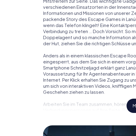
Mitstreitern zur Seite. Das wichtigste Gadge
verschiedenen Einsatzorten in der Innenst
Informationen und Missionen von unserer Ze
packende Story des Escape Games in Lanús
wenn das Telefon klingelt! Eine Kontaktpers
Verbindung zu treten … Doch Vorsicht: So m
Doppelagent und so manche Information als
der Hut, ziehen Sie die richtigen Schlüsse 
Anders als in einem klassischen Escape Room 
eingesperrt, aus dem Sie sich in einem vo
Smartphone Schnitzeljagd erklärt ganz Lanú
Voraussetzung für Ihr Agentenabenteuer in 
Internet. Per Klick erhalten Sie Zugang zu u
um sich von interaktiven Videos, kniffligen
Geschehen ziehen zu lassen.
Arbeiten Sie im Team zusammen, hören Sie f
M
Verbindungspersonen auf Ihre Seite. Bei d
Team mit allen Wassern gewaschen sein, um
James Bond und Co. werden Sie jedoch nicht 
Team im Highscore von Lanús und erhalten Z
myCityHunt Escape Game macht Lanús zu Ihr