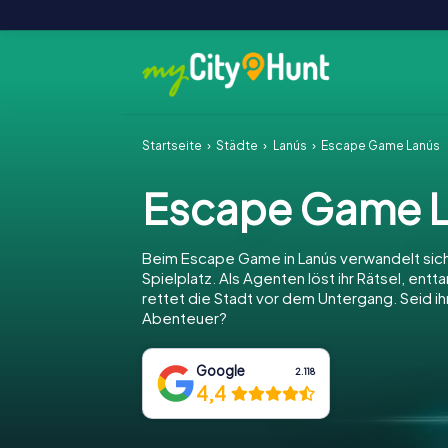
Startseite
Städte
Lanús
Escape Game Lanús
Escape Game 
Beim Escape Game in Lanús verwandelt sich
Spielplatz. Als Agenten löst ihr Rätsel, entt
rettet die Stadt vor dem Untergang. Seid ihr
Abenteuer?
Google
2.118
4,4