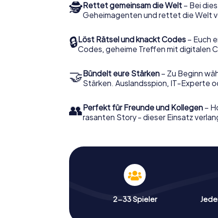
🕵
Rettet gemeinsam die Welt
– Bei dies
Geheimagenten und rettet die Welt v
🔒
Löst Rätsel und knackt Codes
– Euch e
Codes, geheime Treffen mit digitalen C
🤝
Bündelt eure Stärken
– Zu Beginn wähl
Stärken. Auslandsspion, IT-Experte od
👥
Perfekt für Freunde und Kollegen
– Ho
rasanten Story - dieser Einsatz verlan
2-33 Spieler
Jeder