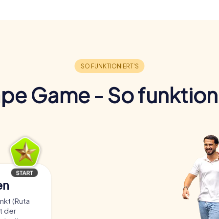
pe Game - So funktioni
en
kt (Ruta
t der