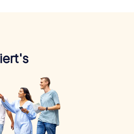
ert's