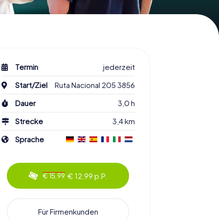
Termin
jederzeit
Start/Ziel
Ruta Nacional 205 3856
Dauer
3,0 h
Strecke
3,4 km
Sprache
€ 12,99 p.P.
€ 15,99
Für Firmenkunden