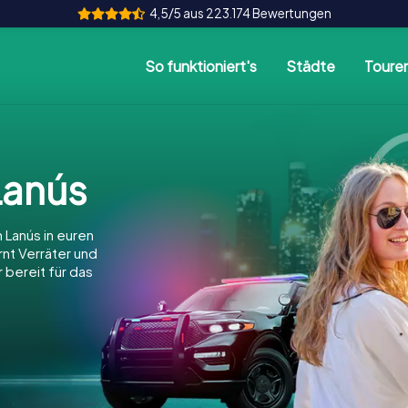
4,5/5 aus 223.174 Bewertungen
So funktioniert's
Städte
Toure
Lanús
 Lanús in euren
arnt Verräter und
 bereit für das