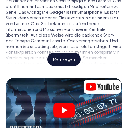
Bei dieser actionreichen Schnitzeljagd durch Lasarte-Oria
steht Ihnen Ihr Team aus einsatzfreudigen Mitstreitern zur
Seite. Das wichtigste Gadget ist Ihr Smartphone: Es lotst
Sie zu den verschiedenen Einsatzorten in der Innenstadt
von Lasarte-Oria. Sie bekommen laufend neue
Informationen und Missionen von unserer Zentrale
übermittelt. Auf diese Weise wird die packende Story
des Escape Games in Lasarte-Oria vorangetrieben. Und
nehmen Sie unbedingt ab, wenn das Telefon klingelt! Eine
Kontaktperson könnte versuchen, mit Ihnen konspirativ in
Verbindung zu treten … Doch Vorsicht: So mancher
Mehr zeigen
Informant entpuppt sich als dubioser Doppelagent und so
manche Information als bewusst gelegte falsche Fährte.
Seien Sie auf der Hut, ziehen Sie die richtigen Schlüsse
und vor allem: Vertrauen Sie niemandem!
Anders als in einem klassischen Escape Room in Lasarte-
Oria sind Sie also nicht in ein Zimmer eingesperrt, aus dem
Sie sich in einem vorgegebenen Zeitfenster befreien
müssen. Diese Smartphone Schnitzeljagd erklärt ganz
Lasarte-Oria zu Ihrem persönlichen Spielfeld! Die
technische Voraussetzung für Ihr Agentenabenteuer in
Lasarte-Oria: Ein Smartphone mit Zugang ins mobile