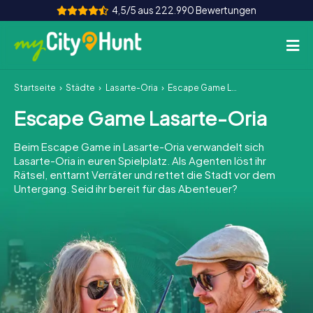
4,5/5 aus 222.990 Bewertungen
Startseite
Städte
Lasarte-Oria
Escape Game Lasarte-Oria
So funktioniert's
Escape Game Lasarte-Oria
Städte
Beim Escape Game in Lasarte-Oria verwandelt sich
Touren
Lasarte-Oria in euren Spielplatz. Als Agenten löst ihr
Rätsel, enttarnt Verräter und rettet die Stadt vor dem
Untergang. Seid ihr bereit für das Abenteuer?
Teamevent
Tickets
INT
AT
CH
DE
ES
FR
UK
IE
IT
NL