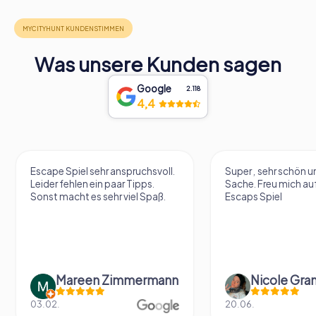
Was unsere Kunden sagen
Google
2.118
4,4
Super , sehr schön und eine tolle
Sehr cooler VR Esc
Sache. Freu mich aufs nächste
Escaps Spiel
Nicole Grandt
Fabian Dig
20.06.
14.06.