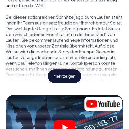
und retten die Welt.
Bei dieser actionreichen Schnitzeljagd durch Laufen steht
Ihnen Ihr Team aus einsatzfreudigen Mitstreitern zur Seite.
Das wichtigste Gadget ist Ihr Smartphone: Es lotst Sie zu
den verschiedenen Einsatzorten in der Innenstadt von
Laufen. Sie bekommen laufend neue Informationen und
Missionen von unserer Zentrale übermittelt. Auf diese
Weise wird die packende Story des Escape Games in
Laufen vorangetrieben. Und nehmen Sie unbedingt ab,
wenn das Telefon klingelt! Eine Kontaktperson könnte
versuchen, mit Ihnen konspirativ in Verbindung zu treten …
Doch Vorsicht: So mancher Informant entpuppt sich als
Mehr zeigen
dubioser Doppelagent und so manche Information als
bewusst gelegte falsche Fährte. Seien Sie auf der Hut,
ziehen Sie die richtigen Schlüsse und vor allem: Vertrauen
Sie niemandem!
Anders als in einem klassischen Escape Room in Laufen
sind Sie also nicht in ein Zimmer eingesperrt, aus dem Sie
sich in einem vorgegebenen Zeitfenster befreien
müssen. Diese Smartphone Schnitzeljagd erklärt ganz