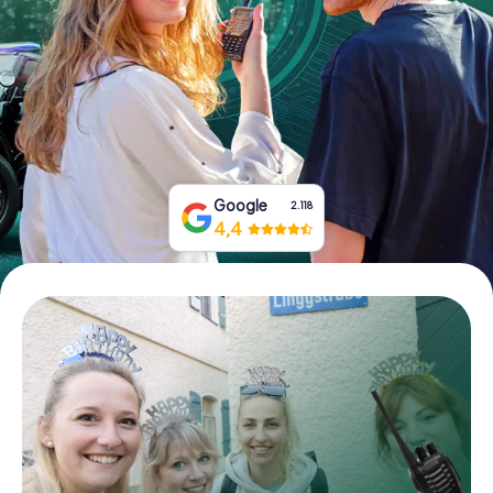
Tickets buchen
Gutscheine bestellen
Google
2.118
4,4