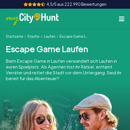
4,5/5 aus 222.990 Bewertungen
Startseite
Städte
Laufen
Escape Game Laufen
So funktioniert's
Escape Game Laufen
Städte
Beim Escape Game in Laufen verwandelt sich Laufen in
Touren
euren Spielplatz. Als Agenten löst ihr Rätsel, enttarnt
Verräter und rettet die Stadt vor dem Untergang. Seid ihr
bereit für das Abenteuer?
Teamevent
Tickets
INT
AT
CH
DE
ES
FR
UK
IE
IT
NL