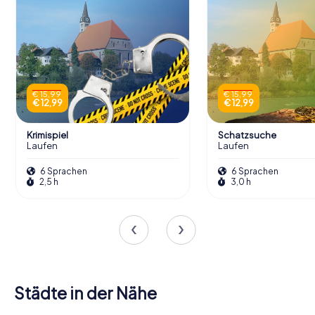
€ 15,99
€ 15,99
€ 12,99
€ 12,99
Krimispiel
Schatzsuche
Laufen
Laufen
6 Sprachen
6 Sprachen
2,5 h
3,0 h
Städte in der Nähe
Seekirchen
am
Wals-