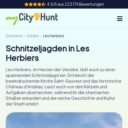
4,5/5 aus 223.174 Bewertungen
Startseite
Städte
Les Herbiers
So funktioniert's
Schnitzeljagden in Les
Städte
Herbiers
Touren
Les Herbiers, im Herzen der Vendée, lädt euch zu einer
spannenden Schnitzeljagd ein. Entdeckt die
Teamevent
beeindruckende Kirche Saint-Sauveur und das historische
Château d'Ardelay. Lasst euch von den Rätseln und
Tickets
Aufgaben überraschen, während ihr die charmanten
Straßen erkundet und die reiche Geschichte und Kultur
der Stadt erlebt.
INT
AT
CH
DE
ES
FR
UK
IE
IT
NL