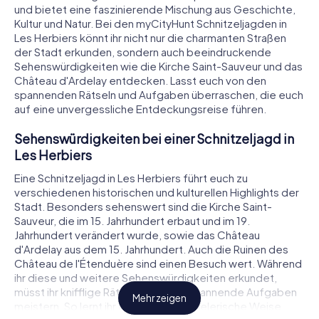
und bietet eine faszinierende Mischung aus Geschichte,
Kultur und Natur. Bei den myCityHunt Schnitzeljagden in
Les Herbiers könnt ihr nicht nur die charmanten Straßen
der Stadt erkunden, sondern auch beeindruckende
Sehenswürdigkeiten wie die Kirche Saint-Sauveur und das
Château d'Ardelay entdecken. Lasst euch von den
spannenden Rätseln und Aufgaben überraschen, die euch
auf eine unvergessliche Entdeckungsreise führen.
Sehenswürdigkeiten bei einer Schnitzeljagd in
Les Herbiers
Eine Schnitzeljagd in Les Herbiers führt euch zu
verschiedenen historischen und kulturellen Highlights der
Stadt. Besonders sehenswert sind die Kirche Saint-
Sauveur, die im 15. Jahrhundert erbaut und im 19.
Jahrhundert verändert wurde, sowie das Château
d'Ardelay aus dem 15. Jahrhundert. Auch die Ruinen des
Château de l'Étenduère sind einen Besuch wert. Während
ihr diese und weitere Sehenswürdigkeiten erkundet,
müsst ihr knifflige Rätsel lösen und spannende Aufgaben
Mehr zeigen
meistern. So lernt ihr die Stadt auf spielerische Weise