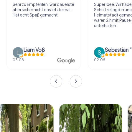
Sehr zu Empfehlen, war das erste
Super Idee. Wir habe
aber sicher nicht das letzte mal.
Schnitzeljagd in uns
Hat echt Spaß gemacht.
Heimatstadt gemac
waren 2 h mit Pause
unterhalten
Liam Voß
03.08.
02.08.