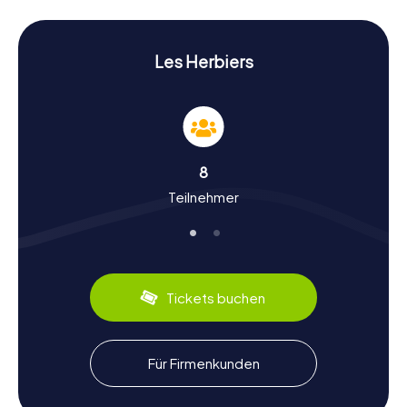
kennen und entdeckt ihre vielen Facetten.
Geschichte und Kultur bei einer Schnitzeljagd in
Les Herbiers
Les Herbiers
Die myCityHunt Schnitzeljagden in Les Herbiers bieten
euch die Möglichkeit, mehr über die reiche Geschichte
und Kultur der Stadt zu erfahren. Les Herbiers wurde
während der Französischen Revolution teilweise zerstört,
doch viele historische Gebäude sind erhalten geblieben.
8
Wusstet ihr, dass die Benediktiner-Abtei aus dem Jahr
Teilnehmer
1130 stammt und während der Revolution aufgelöst
wurde? Heute ist sie ein Monument historique. Auch die
jährliche Austragung des Radrennens Chrono des Nations
ist ein besonderes Ereignis, das die Stadt bekannt
gemacht hat. Kulinarisch könnt ihr euch auf lokale
Spezialitäten wie die Vendée-Brioche freuen, die ihr in
Tickets buchen
den Bäckereien der Stadt probieren könnt.
Nach der Schnitzeljagd in Les Herbiers die
Für Firmenkunden
Umgebung erkunden
Wenn ihr nach eurer Schnitzeljagd in Les Herbiers noch