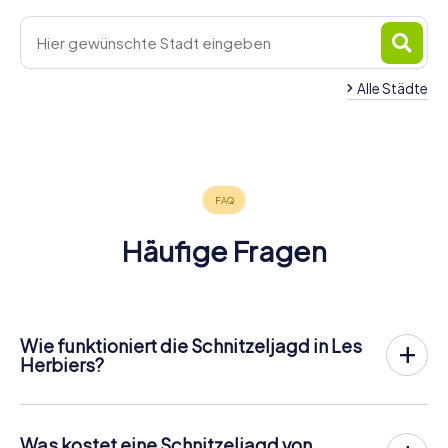
Alle Städte
Cholet
4 Touren
verfügbar
4,4
Häufige Fragen
Wie funktioniert die Schnitzeljagd in Les
Herbiers?
Bei myCityHunt wird Les Herbiers zu eurem Spielfeld!
Alles, was ihr für den
Ablauf der Schnitzjagd
benötigt, ist
ein Ticketcode und ein internetfähiges Handy.
Was kostet eine Schnitzeljagd von