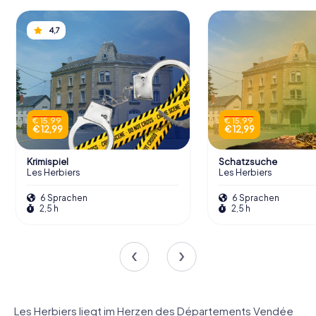
4,7
€ 15,99
€ 15,99
€ 12,99
€ 12,99
Krimispiel
Schatzsuche
Les Herbiers
Les Herbiers
6 Sprachen
6 Sprachen
2,5 h
2,5 h
Les Herbiers liegt im Herzen des Départements Vendée