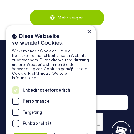
wird. Die interaktiven Aufgaben fördern das
Zusammenspiel und erzeugen einen echten Teamspirit.
Dank der einfachen Handhabung über das Smartphone
Mehr zeigen
behält ihr jederzeit den Überblick. So wird die
Schnitzeljagd in Leszno für jedes Team – klein wie groß –
×
zu einem Highlight.
Diese Webseite
verwendet Cookies.
Wir verwenden Cookies, um die
Benutzerfreundlichkeit unserer Website
zu verbessern. Durch die weitere Nutzung
unserer Webseite stimmen Sie der
Verwendung von Cookies gemäß unserer
Cookie-Richtlinie zu.
Weitere
Informationen
Newsletter
Unbedingt erforderlich
Performance
Targeting
Funktionalität