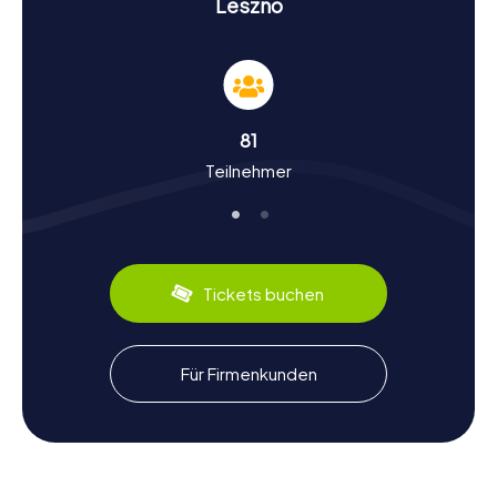
Leszno
Geschichte und Kultur bei der Schnitzeljagd in
Leszno
Während der Schnitzeljagd in Leszno erfahrt ihr viel über
die bewegte Geschichte und die kulturellen Schätze der
81
Stadt. Leszno, erstmals 1393 urkundlich erwähnt, war einst
Teilnehmer
eine der bedeutendsten Städte Großpolens. Die Stadt
war ein Zufluchtsort für die Böhmischen Brüder und ein
Zentrum des Handels und der Tuchproduktion. Wusstet
ihr, dass der berühmte Pädagoge Johann Amos Comenius
hier lebte und arbeitete? Seine Spuren sind bis heute in
der Stadt zu finden. Neben der Geschichte könnt ihr auch
Tickets buchen
die kulinarischen Spezialitäten der Region entdecken.
Probiert unbedingt die lokalen Delikatessen, die euch
einen weiteren Einblick in die kulturelle Vielfalt von Leszno
bieten.
Für Firmenkunden
Nach der Schnitzeljagd in Leszno die
Umgebung erkunden
Nach einer aufregenden Schnitzeljagd in Leszno bietet