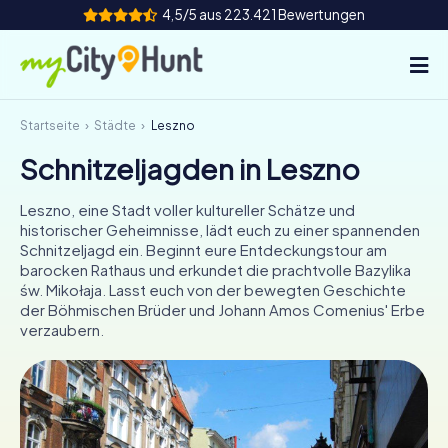
4,5/5 aus 223.421 Bewertungen
Startseite
Städte
Leszno
So funktioniert's
Schnitzeljagden in Leszno
Städte
Leszno, eine Stadt voller kultureller Schätze und
Touren
historischer Geheimnisse, lädt euch zu einer spannenden
Schnitzeljagd ein. Beginnt eure Entdeckungstour am
barocken Rathaus und erkundet die prachtvolle Bazylika
Teamevent
św. Mikołaja. Lasst euch von der bewegten Geschichte
der Böhmischen Brüder und Johann Amos Comenius' Erbe
Tickets
verzaubern.
INT
AT
CH
DE
ES
FR
UK
IE
IT
NL