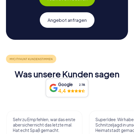
Angebot anfragen
Was unsere Kunden sagen
Google
2.118
4,4
Sehr zu Empfehlen, war das erste
Super Idee. Wir habe
aber sicher nicht das letzte mal.
Schnitzeljagd in uns
Hat echt Spaß gemacht.
Heimatstadt gemac