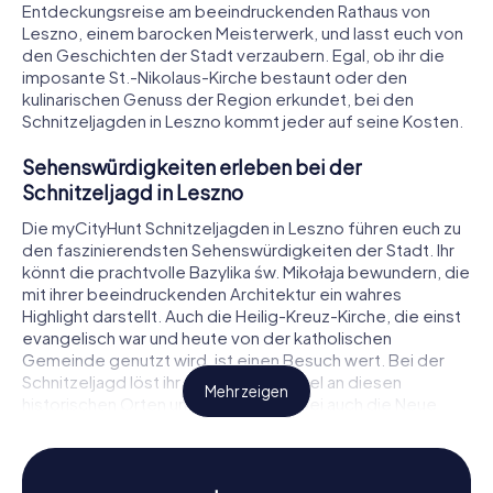
Entdeckungsreise am beeindruckenden Rathaus von
Leszno, einem barocken Meisterwerk, und lasst euch von
den Geschichten der Stadt verzaubern. Egal, ob ihr die
imposante St.-Nikolaus-Kirche bestaunt oder den
kulinarischen Genuss der Region erkundet, bei den
Schnitzeljagden in Leszno kommt jeder auf seine Kosten.
Sehenswürdigkeiten erleben bei der
Schnitzeljagd in Leszno
Die myCityHunt Schnitzeljagden in Leszno führen euch zu
den faszinierendsten Sehenswürdigkeiten der Stadt. Ihr
könnt die prachtvolle Bazylika św. Mikołaja bewundern, die
mit ihrer beeindruckenden Architektur ein wahres
Highlight darstellt. Auch die Heilig-Kreuz-Kirche, die einst
evangelisch war und heute von der katholischen
Gemeinde genutzt wird, ist einen Besuch wert. Bei der
Schnitzeljagd löst ihr spannende Rätsel an diesen
Mehr zeigen
historischen Orten und entdeckt dabei auch die Neue
Synagoge, die heute das Muzeum Okręgowe w Lesznie
beherbergt. Jede Station bietet neue
Herausforderungen und interessante Fakten, die euch
tiefer in die Geschichte der Stadt eintauchen lassen.