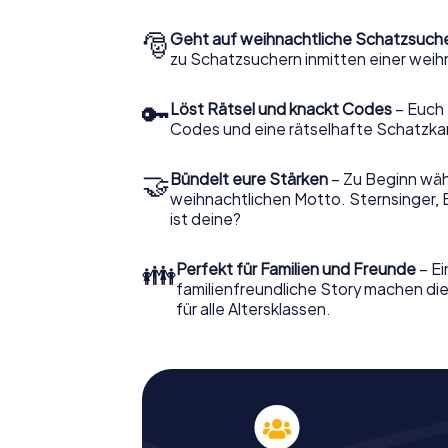
🎅
Geht auf weihnachtliche Schatzsuch
zu Schatzsuchern inmitten einer weih
🔑
Löst Rätsel und knackt Codes
– Euch 
Codes und eine rätselhafte Schatzka
🤝
Bündelt eure Stärken
– Zu Beginn wähl
weihnachtlichen Motto. Sternsinger, 
ist deine?
👪
Perfekt für Familien und Freunde
– Ei
familienfreundliche Story machen d
für alle Altersklassen.