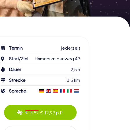
Termin
jederzeit
Start/Ziel
Hamersveldseweg 49
Dauer
2,5 h
Strecke
3,3 km
Sprache
€ 12,99 p.P.
€ 15,99