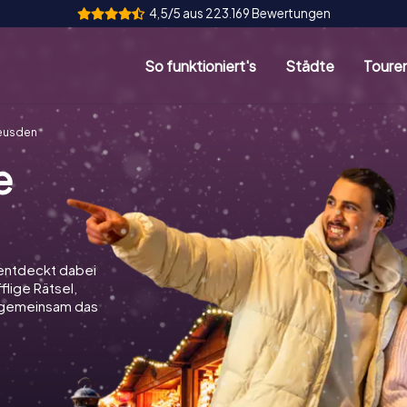
4,5/5 aus 223.169 Bewertungen
So funktioniert's
Städte
Toure
Leusden
e
 entdeckt dabei
flige Rätsel,
t gemeinsam das