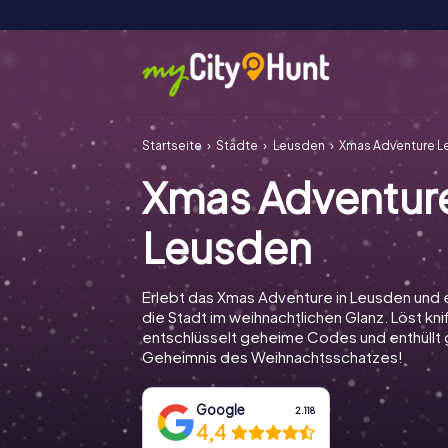
Startseite
Städte
Leusden
Xmas Adventure 
Xmas Adventur
Leusden
Erlebt das Xmas Adventure in Leusden und
die Stadt im weihnachtlichen Glanz. Löst knif
entschlüsselt geheime Codes und enthüll
Geheimnis des Weihnachtsschatzes!
Google
2.118
4,4