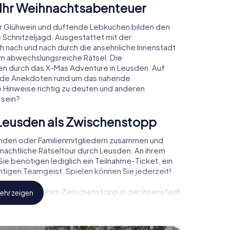
 Ihr Weihnachtsabenteuer
r Glühwein und duftende Lebkuchen bilden den
 Schnitzeljagd. Ausgestattet mit der
ch nach und nach durch die ansehnliche Innenstadt
m abwechslungsreiche Rätsel. Die
den durch das X-Mas Adventure in Leusden. Auf
rende Anekdoten rund um das nahende
e Hinweise richtig zu deuten und anderen
 sein?
Leusden als Zwischenstopp
unden oder Familienmitgliedern zusammen und
achtliche Rätseltour durch Leusden. An ihrem
ie benötigen lediglich ein Teilnahme-Ticket, ein
tigen Teamgeist. Spielen können Sie jederzeit!
, können Sie einen Zwischenstopp in der Innenstadt
ehr zeigen
nachtsmarkt! Gönnen Sie sich hier ruhig einen
doch vergessen Sie nicht, dass irgendwo in
et!