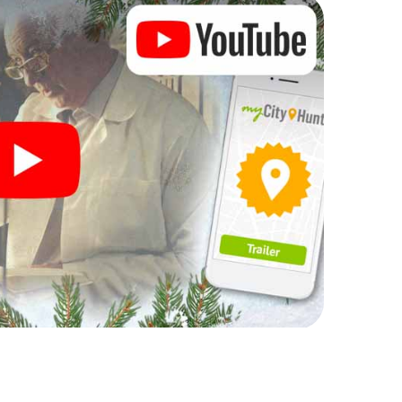
Ihre Weihnachtsfeier in
h auch hervorragend als Programmpunkt Ihrer
nteraktive Schnitzeljagd das gastronomische
 ergänzen. Und auch ein Ausflug zum
X-Mas Adventure zu einem Highlight. Schließlich
was man von einer perfekten Weihnachtsfeier in
 eine stimmungsvolle Weihnachtsthematik. Gönnen
hen Ausklang des Jahres und planen Sie unser X-Mas
htsfeier in Leusden ein!