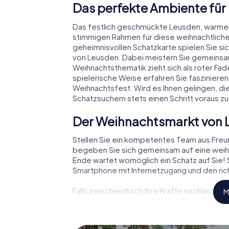
Das perfekte Ambiente für
Das festlich geschmückte Leusden, warme
stimmigen Rahmen für diese weihnachtliche
geheimnisvollen Schatzkarte spielen Sie si
von Leusden. Dabei meistern Sie gemeinsa
Weihnachtsthematik zieht sich als roter Fa
spielerische Weise erfahren Sie faszinie
Weihnachtsfest. Wird es Ihnen gelingen, di
Schatzsuchern stets einen Schritt voraus zu
Der Weihnachtsmarkt von 
Stellen Sie ein kompetentes Team aus Fre
begeben Sie sich gemeinsam auf eine weihn
Ende wartet womöglich ein Schatz auf Sie! S
Smartphone mit Internetzugang und den rich
Falls zwischendurch Ihre Kräfte nachlassen
M
von Leusden einlegen – z.B. auf einem Weih
Glühwein oder Kinderpunsch zur Stärkung – 
Leusden der Weihnachtsschatz auf Sie wart