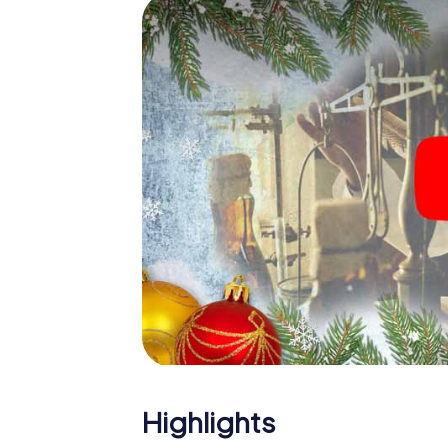
Eine spannende Option für 
Leusden
Das myCityHunt X-Mas Adventure eignet sic
Weihnachtsfeier in Leusden: So kann eine i
Programm Ihrer Weihnachtsfeier in Leusden
Weihnachtsmarkt von Leusden wird mit dem 
bietet die Smartphone Schnitzeljagd alles 
Leusden erwartet: Spaß, Teambuilding und
Sie Ihren Kollegen also einen unvergesslic
Adventure als Programmpunkt Ihrer Weihnac
Highlights