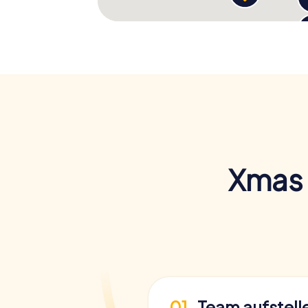
Xmas 
01
Team aufstell