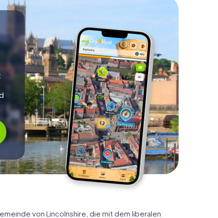
t
nd
emeinde von Lincolnshire, die mit dem liberalen