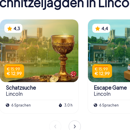
chnitzeljagden in Linco
4,3
4,4
€ 15,99
€ 15,99
€ 12,99
€ 12,99
Schatzsuche
Escape Game
Lincoln
Lincoln
6 Sprachen
3,0 h
6 Sprachen