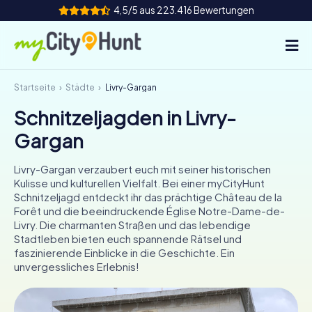
4,5/5 aus 223.416 Bewertungen
Startseite
Städte
Livry-Gargan
So funktioniert's
Schnitzeljagden in Livry-
Städte
Gargan
Touren
Livry-Gargan verzaubert euch mit seiner historischen
Kulisse und kulturellen Vielfalt. Bei einer myCityHunt
Teamevent
Schnitzeljagd entdeckt ihr das prächtige Château de la
Forêt und die beeindruckende Église Notre-Dame-de-
Tickets
Livry. Die charmanten Straßen und das lebendige
Stadtleben bieten euch spannende Rätsel und
faszinierende Einblicke in die Geschichte. Ein
INT
AT
CH
DE
unvergessliches Erlebnis!
ES
FR
UK
IE
IT
NL