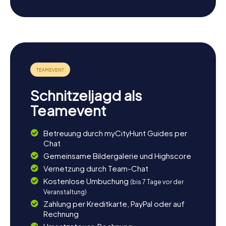
Nach eurer Schnitzeljagd in Livry-Gargan gibt es noch viel
mehr zu entdecken. Der weitläufige Park des Château de
la Forêt lädt zu einem gemütlichen Spaziergang ein, bei
dem ihr die Natur genießen könnt. Auch ein Besuch des
Wochenmarktes in der Nähe des Hôtel de ville de Livry-
Gargan lohnt sich, um frische regionale Produkte zu
kaufen. Wenn ihr noch mehr über die Geschichte der
Stadt erfahren möchtet, besucht das lokale Museum, das
Schnitzeljagd als
interessante Ausstellungen zur Geschichte und Kultur von
Livry-Gargan bietet. Lasst den Tag entspannt in einem der
Teamevent
gemütlichen Cafés der Stadt ausklingen und genießt die
Atmosphäre.
Betreuung durch myCityHunt Guides per
Chat
Gemeinsame Bildergalerie und Highscore
Vernetzung durch Team-Chat
Kostenlose Umbuchung
(bis 7 Tage vor der
Veranstaltung)
Zahlung per Kreditkarte, PayPal oder auf
Rechnung