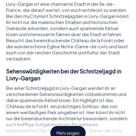
Livry-Gargan ist eine charmante Stadt in der Île-de-
France, die darauf wartet, von euch entdeckt zu werden.
Bei den myCityHunt Schnitzeljagden in Livry-Gargan könnt
ihr nicht nur die malerischen Straßen und historischen
Gebäude erkunden, sondern auch spannende Rätsel
lösen und interessante Fakten über die Stadt erfahren.
Besucht das beeindruckende Château de la Forêt oder
die wunderschöne Église Notre-Dame-de-Livry und lasst
euch von der reichen Geschichte und Kultur der Stadt
verzaubern.
Sehenswürdigkeiten bei der Schnitzeljagd in
Livry-Gargan
Bei einer Schnitzeljagd in Livry-Gargan werdet ihr an
verschiedenen Sehenswürdigkeiten vorbeikommen und
dabei spannende Rätsel lösen. Ein Highlight ist das
Château de la Forêt, ein prächtiges Schloss, das von
einem weitläufigen Park umgeben ist. Hier könnt ihr nicht
nur die beeindruckende Architektur bewundern, sondern
auch knifflige Aufgaben lösen. Ein weiteres
sehenswertes Ziel ist die Église Notre-Dame-de-Livry,
Mehr zeigen