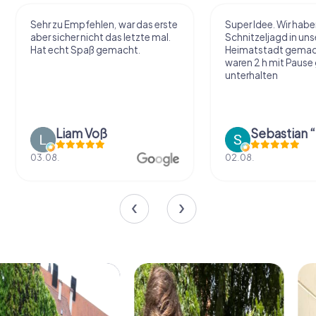
Sehr zu Empfehlen, war das erste
Super Idee. Wir habe
aber sicher nicht das letzte mal.
Schnitzeljagd in uns
Hat echt Spaß gemacht.
Heimatstadt gemac
waren 2 h mit Pause
unterhalten
Liam Voß
03.08.
02.08.