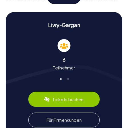
eine wunderschöne Kirche mit einer reichen Geschichte.
Auch das Hôtel de ville de Livry-Gargan bietet eine
beeindruckende Kulisse für eure Schnitzeljagd und hält
einige Überraschungen bereit.
Livry-Gargan
Geschichte und Kultur bei der Schnitzeljagd in
Livry-Gargan
Während der myCityHunt Schnitzeljagden in Livry-Gargan
erfahrt ihr viel über die Geschichte und Kultur der Stadt.
Livry-Gargan hat eine lange und faszinierende
6
Geschichte, die bis ins Mittelalter zurückreicht. Wusstet
Teilnehmer
ihr, dass das Château de la Forêt einst der Wohnsitz von
Adligen war und heute ein beliebtes Ausflugsziel ist?
Oder dass die Église Notre-Dame-de-Livry im 12.
Jahrhundert erbaut wurde und zahlreiche Kunstwerke
beherbergt? Neben historischen Fakten könnt ihr auch
kulinarische Spezialitäten der Region entdecken. Probiert
Tickets buchen
unbedingt das lokale Gebäck „Brioche de Livry“ – ein
Genuss für jeden Gaumen!
Nach der Schnitzeljagd in Livry-Gargan die
Für Firmenkunden
Umgebung erkunden