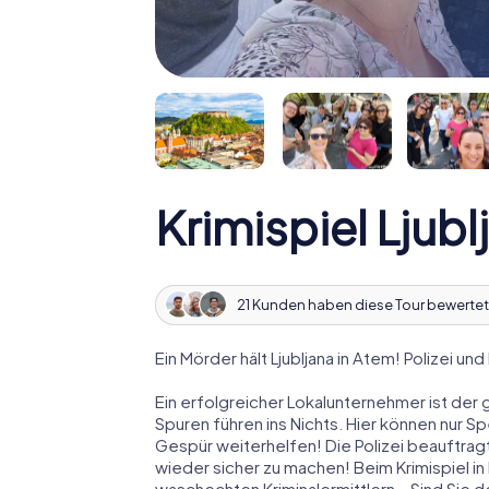
Krimispiel Ljubl
21 Kunden haben diese Tour bewertet
Ein Mörder hält Ljubljana in Atem! Polizei un
Ein erfolgreicher Lokalunternehmer ist der 
Spuren führen ins Nichts. Hier können nur S
Gespür weiterhelfen! Die Polizei beauftragt 
wieder sicher zu machen! Beim Krimispiel in L
waschechten Kriminalermittlern – Sind Sie