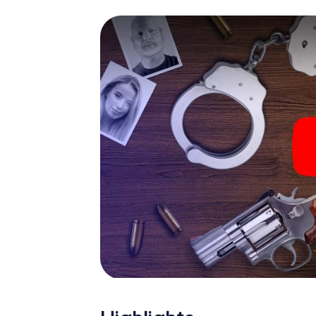
Gerichtsmediziner. Sie bekommen herausfo
die Ihrem jeweiligem Charakter entsprech
ganz neue Bedeutung verleihen.
Das Krimispiel in Ljubljana
Nun fehlt Ihnen nur noch eine Kleinigkeit, um m
Ticketcode! Ordern Sie ihn mit wenigen Kli
Minuten finden Sie ihn in Ihrem eMail-Postfa
Ihren Code ein – und sind startklar!
Worauf warten Sie noch? Ljubljana zählt auf 