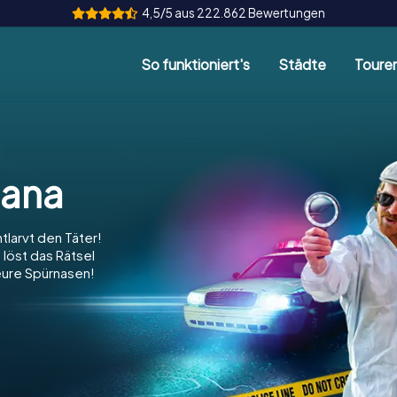
4,5/5 aus 222.862 Bewertungen
So funktioniert's
Städte
Toure
a
jana
ntlarvt den Täter!
 löst das Rätsel
 eure Spürnasen!