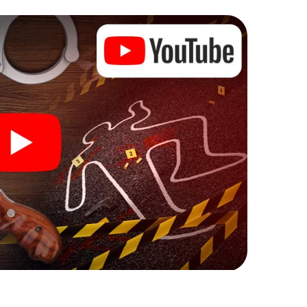
rdernde Zusatzaufgaben auf Ihre Handys gespielt,
en und dem Schlagwort „Abwechslungsreichtum“ an
 kann beginnen!
it Ihren Ermittlungen in Ljubljana zu starten: Ihr
cks in unserem Ticketshop, schon in wenigen
ch. Jetzt starten Sie Ihren Online-Browser, geben
Sie!