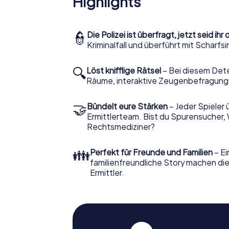
Highlights
👮
Die Polizei ist überfragt, jetzt seid ihr 
Kriminalfall und überführt mit Scharf
🔍
Löst knifflige Rätsel
– Bei diesem Dete
Räume, interaktive Zeugenbefragunge
🤝
Bündelt eure Stärken
– Jeder Spieler 
Ermittlerteam. Bist du Spurensucher, 
Rechtsmediziner?
👪
Perfekt für Freunde und Familien
– Ei
familienfreundliche Story machen die
Ermittler.