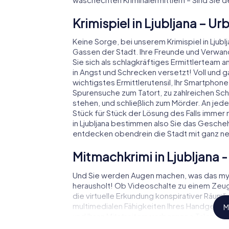
Krimispiel in Ljubljana – 
Keine Sorge, bei unserem Krimispiel in Ljublja
Gassen der Stadt. Ihre Freunde und Verwan
Sie sich als schlagkräftiges Ermittlerteam 
in Angst und Schrecken versetzt! Voll und ga
wichtigstes Ermittlerutensil, Ihr Smartphone.
Spurensuche zum Tatort, zu zahlreichen Schau
stehen, und schließlich zum Mörder. An jed
Stück für Stück der Lösung des Falls immer n
in Ljubljana bestimmen also Sie das Gesche
entdecken obendrein die Stadt mit ganz n
Mitmachkrimi in Ljubljana - 
Und Sie werden Augen machen, was das myCi
herausholt! Ob Videoschalte zu einem Ze
die virtuelle Erkundung konspirativer Räuml
multimedialen Fähigkeiten Ihres Handgeräts. 
M
und Ihren Mitstreitern verborgene Talente h
meistern die Krimi-Stadtrallye durch Ljubljana 