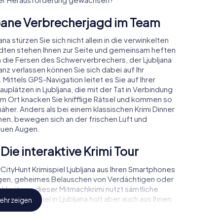
Urbane Verbrecherjagd im Team
na stürzen Sie sich nicht allein in die verwinkelten
dten stehen Ihnen zur Seite und gemeinsam heften
an die Fersen des Schwerverbrechers, der Ljubljana
nz verlassen können Sie sich dabei auf Ihr
 Mittels GPS-Navigation leitet es Sie auf Ihrer
plätzen in Ljubljana, die mit der Tat in Verbindung
em Ort knacken Sie knifflige Rätsel und kommen so
äher. Anders als bei einem klassischen Krimi Dinner
hen, bewegen sich an der frischen Luft und
euen Augen.
Die interaktive Krimi Tour
tyHunt Krimispiel Ljubljana aus Ihren Smartphones
ugen, geheimes Belauschen von Verdächtigen oder
ichkeiten – dieser Mitmachkrimi nutzt sämtliche
Das Krimispiel in Ljubljana holt aber auch aus Ihnen
ehr zeigen
eraus! Sie schlüpfen in spannende Rollen und
als Kriminalist, Fallanalytiker oder