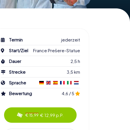
Termin
jederzeit
Start/Ziel
France Prešere-Statue
Dauer
2,5 h
Strecke
3,5 km
Sprache
Bewertung
4,6 / 5
€ 12,99 p.P.
€ 15,99