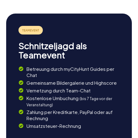
Nach eurer Schnitzeljagd in Mainbernheim habt ihr die
Möglichkeit, die Umgebung der Stadt weiter zu erkunden.
Die malerische Landschaft rund um Mainbernheim lädt zu
Wanderungen und Radtouren ein. Besucht den Gasthof
zum Falken, um euren Tag mit einem leckeren fränkischen
Gericht ausklingen zu lassen. Die Region ist bekannt für
Schnitzeljagd als
ihre Weinproduktion, also verpasst nicht die Gelegenheit,
den ein oder anderen lokalen Wein zu probieren. Egal ob
Teamevent
ihr euch für Geschichte, Kultur oder Kulinarik interessiert,
Mainbernheim bietet für jeden etwas und macht eure
Betreuung durch myCityHunt Guides per
Schnitzeljagd in Mainbernheim zu einem unvergesslichen
Chat
Erlebnis.
Gemeinsame Bildergalerie und Highscore
Vernetzung durch Team-Chat
Kostenlose Umbuchung
(bis 7 Tage vor der
Veranstaltung)
Zahlung per Kreditkarte, PayPal oder auf
Rechnung
Umsatzsteuer-Rechnung