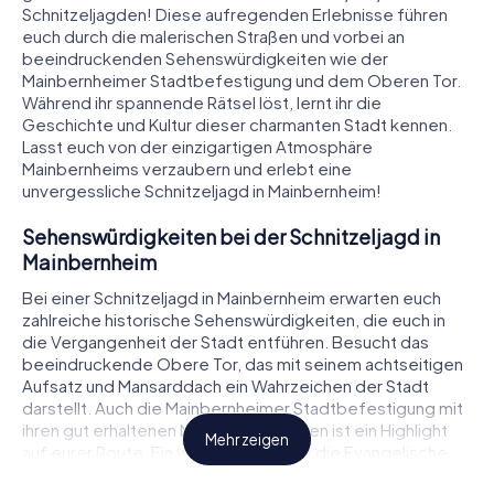
Schnitzeljagden! Diese aufregenden Erlebnisse führen
euch durch die malerischen Straßen und vorbei an
beeindruckenden Sehenswürdigkeiten wie der
Mainbernheimer Stadtbefestigung und dem Oberen Tor.
Während ihr spannende Rätsel löst, lernt ihr die
Geschichte und Kultur dieser charmanten Stadt kennen.
Lasst euch von der einzigartigen Atmosphäre
Mainbernheims verzaubern und erlebt eine
unvergessliche Schnitzeljagd in Mainbernheim!
Sehenswürdigkeiten bei der Schnitzeljagd in
Mainbernheim
Bei einer Schnitzeljagd in Mainbernheim erwarten euch
zahlreiche historische Sehenswürdigkeiten, die euch in
die Vergangenheit der Stadt entführen. Besucht das
beeindruckende Obere Tor, das mit seinem achtseitigen
Aufsatz und Mansarddach ein Wahrzeichen der Stadt
darstellt. Auch die Mainbernheimer Stadtbefestigung mit
ihren gut erhaltenen Mauern und Türmen ist ein Highlight
Mehr zeigen
auf eurer Route. Ein weiteres Muss ist die Evangelische
Stadtkirche, die mit ihrer beeindruckenden Architektur