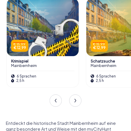
€ 15,99
€ 15,99
€ 12,99
€ 12,99
Krimispiel
Schatzsuche
Mainbernheim
Mainbernheim
6 Sprachen
6 Sprachen
2,5 h
2,5 h
Entdeckt die historische Stadt Mainbernheim auf eine
ganz besondere Art und Weise mit den myCityHunt