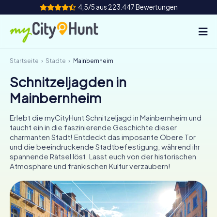
4,5/5 aus 223.447 Bewertungen
Startseite
Städte
Mainbernheim
So funktioniert's
Schnitzeljagden in
Städte
Mainbernheim
Touren
Erlebt die myCityHunt Schnitzeljagd in Mainbernheim und
taucht ein in die faszinierende Geschichte dieser
Teamevent
charmanten Stadt! Entdeckt das imposante Obere Tor
und die beeindruckende Stadtbefestigung, während ihr
Tickets
spannende Rätsel löst. Lasst euch von der historischen
Atmosphäre und fränkischen Kultur verzaubern!
INT
AT
CH
DE
ES
FR
UK
IE
IT
NL