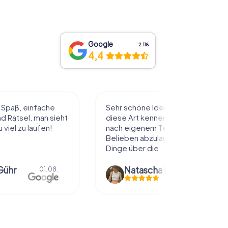
Google
2.118
4,4
l Spaß, einfache
Sehr schöne Idee die Stadt auf
 Rätsel, man sieht
diese Art kennenzulernen. Alles
 viel zu laufen!
nach eigenem Tempo und
Belieben abzulaufen und dabei
Dinge über die...
Gühr
Natascha Reuter
01.08.
01.08.