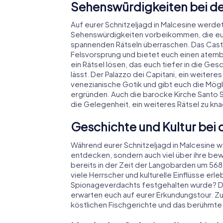
Sehenswürdigkeiten bei der
Auf eurer Schnitzeljagd in Malcesine werdet
Sehenswürdigkeiten vorbeikommen, die euch 
spannenden Rätseln überraschen. Das Caste
Felsvorsprung und bietet euch einen atemb
ein Rätsel lösen, das euch tiefer in die G
lässt. Der Palazzo dei Capitani, ein weiteres 
venezianische Gotik und gibt euch die Mögl
ergründen. Auch die barocke Kirche Santo S
die Gelegenheit, ein weiteres Rätsel zu kn
Geschichte und Kultur bei 
Während eurer Schnitzeljagd in Malcesine w
entdecken, sondern auch viel über ihre bew
bereits in der Zeit der Langobarden um 568
viele Herrscher und kulturelle Einflüsse er
Spionageverdachts festgehalten wurde? D
erwarten euch auf eurer Erkundungstour. Zud
köstlichen Fischgerichte und das berühmte 