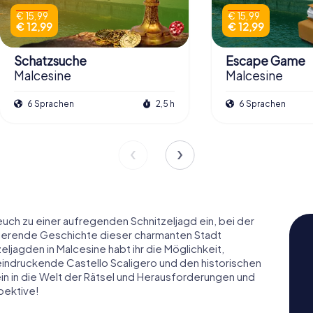
€ 15,99
€ 15,99
€ 12,99
€ 12,99
Schatzsuche
Escape Game
Malcesine
Malcesine
6 Sprachen
2,5 h
6 Sprachen
euch zu einer aufregenden Schnitzeljagd ein, bei der
inierende Geschichte dieser charmanten Stadt
ljagden in Malcesine habt ihr die Möglichkeit,
ndruckende Castello Scaligero und den historischen
ein in die Welt der Rätsel und Herausforderungen und
pektive!