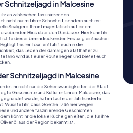
 Schnitzeljagd in Malcesine
 ihr an zahlreichen faszinierenden
nicht nur mit ihrer Schönheit, sondern auch mit
llo Scaligero thront majestätisch auf einem
eraubenden Blick über den Gardasee. Hier könnt ihr
eschichte dieser beeindruckenden Festung eintauchen
Highlight eurer Tour, entführt euch in die
ichkeit, das Leben der damaligen Statthalter zu
tefano wird auf eurer Route liegen und bietet euch
acken.
der Schnitzeljagd in Malcesine
erdet ihr nicht nur die Sehenswürdigkeiten der Stadt
egte Geschichte und Kultur erfahren. Malcesine, das
 gegründet wurde, hat im Laufe der Jahrhunderte
lebt. Wusstet ihr, dass Goethe 1786 hier wegen
iese und andere faszinierende Geschichten
em könnt ihr die lokale Küche genießen, die für ihre
Olivenöl aus der Region bekannt ist.