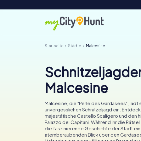
Startseite
Städte
Malcesine
Schnitzeljagden
Malcesine
Malcesine, die "Perle des Gardasees", lädt 
unvergesslichen Schnitzeljagd ein. Entdeck
majestätische Castello Scaligero und den h
Palazzo dei Capitani. Während ihr die Rätsel l
die faszinierende Geschichte der Stadt ein
atemberaubenden Blick über den Gardasee
Malcesine aus einer völlig neuen Perspektiv