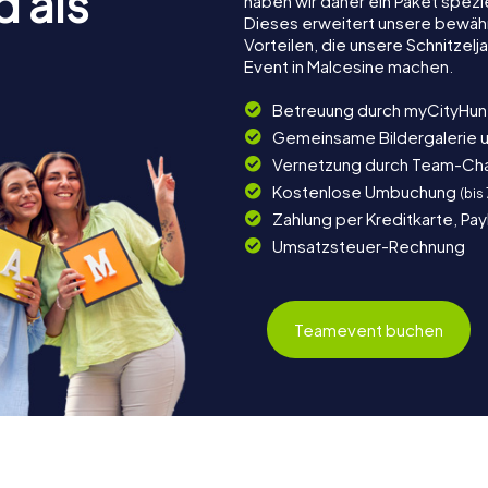
d als
haben wir daher ein Paket spezi
Dieses erweitert unsere bewäh
Vorteilen, die unsere Schnitze
Event in Malcesine machen.
Betreuung durch myCityHun
Gemeinsame Bildergalerie 
Vernetzung durch Team-Ch
Kostenlose Umbuchung
(bis
Zahlung per Kreditkarte, Pa
Umsatzsteuer-Rechnung
Teamevent buchen