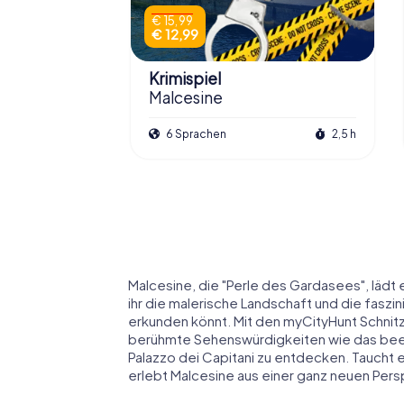
€ 15,99
€ 12,99
Krimispiel
Malcesine
6 Sprachen
2,5 h
Malcesine, die "Perle des Gardasees", lädt 
ihr die malerische Landschaft und die fasz
erkunden könnt. Mit den myCityHunt Schnitze
berühmte Sehenswürdigkeiten wie das beei
Palazzo dei Capitani zu entdecken. Taucht 
erlebt Malcesine aus einer ganz neuen Pers