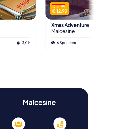
€ 15,99
€ 12,99
Xmas Adventure
Malcesine
3,0 h
6 Sprachen
2,5 h
Malcesine