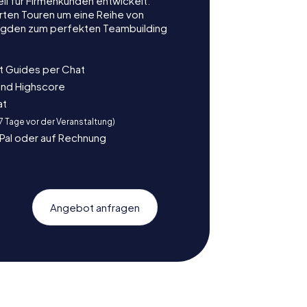
ell für Firmenkunden entwickelt.
rten Touren um eine Reihe von
ljagden zum perfekten Teambuilding
t Guides per Chat
und Highscore
at
 7 Tage vor der Veranstaltung)
yPal oder auf Rechnung
Angebot anfragen