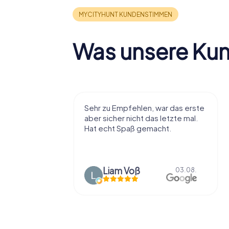
Was unsere Ku
r viel Spaß
Sehr zu Empfehlen, war das erste
t die Stadt
aber sicher nicht das letzte mal.
ißt als
Hat echt Spaß gemacht.
en.
Liam Voß
03.08.
03.08.