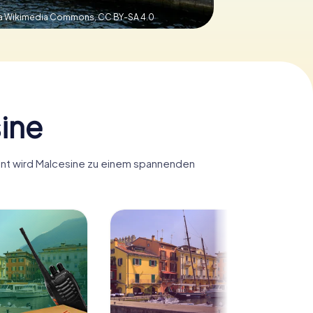
 via Wikimedia Commons,
CC BY-SA 4.0
ine
Hunt wird Malcesine zu einem spannenden