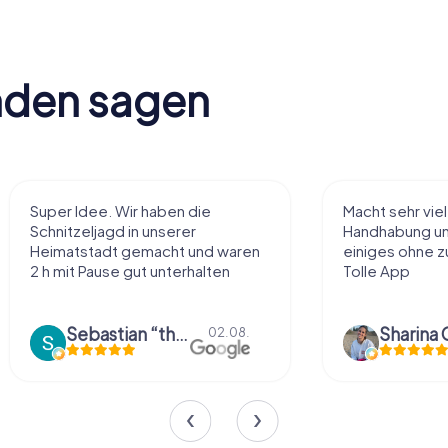
nden sagen
Super Idee. Wir haben die
Macht sehr vie
Schnitzeljagd in unserer
Handhabung und
Heimatstadt gemacht und waren
einiges ohne zu
2 h mit Pause gut unterhalten
Tolle App
Sebastian “the sleeping Boxer Dog” Röhner
Sharina 
02.08.