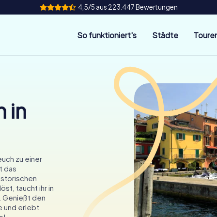
4,5/5 aus 223.447 Bewertungen
So funktioniert's
Städte
Toure
 in
euch zu einer
t das
istorischen
öst, taucht ihr in
. Genießt den
 und erlebt
e!