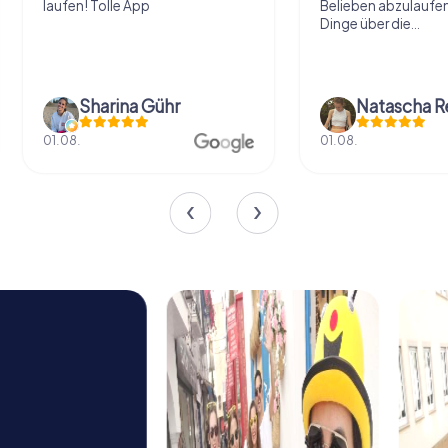
laufen! Tolle App
Belieben abzulaufe
Dinge über die...
Sharina Gühr
Natascha R
01.08.
01.08.