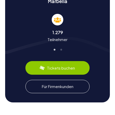
Marbella
erkundet, müsst ihr verschiedene Rätsel lösen, die euch
tiefer in die Geschichte und Geheimnisse Marbellas
eintauchen lassen.
Geschichte und Kultur bei der Schnitzeljagd in
Marbella
1.279
Teilnehmer
Die myCityHunt Schnitzeljagden in Marbella sind nicht nur
eine unterhaltsame Aktivität, sondern auch eine lehrreiche
Reise durch die Geschichte und Kultur der Stadt. Marbella
hat eine lange und bewegte Vergangenheit, die bis in die
Jungsteinzeit zurückreicht. Die Stadt wurde von den
Phöniziern gegründet und später von den Römern und
Tickets buchen
Mauren geprägt. Wusstet ihr, dass der Name Marbella von
einem kleinen kristallinen Quellsee abgeleitet ist? Oder
dass Alfonso von Hohenlohe in den 1950er Jahren den
Grundstein für den modernen Tourismus in Marbella legte,
Für Firmenkunden
indem er das Marbella-Club-Hotel eröffnete? Neben
historischen Fakten erfahrt ihr auch viel über die kulturellen
Besonderheiten der Stadt, wie die traditionelle
andalusische Küche. Probiert unbedingt lokale
Spezialitäten wie Gazpacho oder Pescaito Frito!