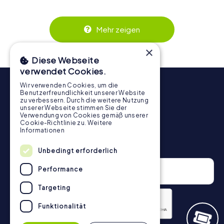
wird. Die interaktiven Aufgaben fördern das
Zusammenspiel und erzeugen einen echten Teamspirit.
Dank der einfachen Handhabung über das Smartphone
Mehr zeigen
behält ihr jederzeit den Überblick. So wird die
Schnitzeljagd in Marbella für jedes Team – klein wie groß –
×
zu einem Highlight.
Diese Webseite
verwendet Cookies.
Wir verwenden Cookies, um die
Benutzerfreundlichkeit unserer Website
zu verbessern. Durch die weitere Nutzung
unserer Webseite stimmen Sie der
Verwendung von Cookies gemäß unserer
Cookie-Richtlinie zu.
Weitere
Informationen
Newsletter
Unbedingt erforderlich
Performance
Targeting
Funktionalität