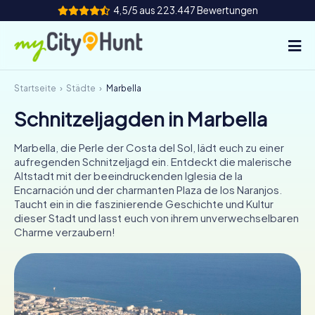
4,5/5 aus 223.447 Bewertungen
Startseite
Städte
Marbella
So funktioniert's
Schnitzeljagden in Marbella
Städte
Marbella, die Perle der Costa del Sol, lädt euch zu einer
Touren
aufregenden Schnitzeljagd ein. Entdeckt die malerische
Altstadt mit der beeindruckenden Iglesia de la
Encarnación und der charmanten Plaza de los Naranjos.
Teamevent
Taucht ein in die faszinierende Geschichte und Kultur
dieser Stadt und lasst euch von ihrem unverwechselbaren
Tickets
Charme verzaubern!
INT
AT
CH
DE
ES
FR
UK
IE
IT
NL