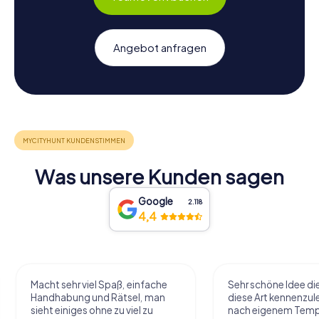
worauf wartet ihr noch? Macht euch auf zur Schnitzeljagd
in Marbella und erlebt unvergessliche Momente!
Angebot anfragen
Was unsere Kunden sagen
Google
2.118
4,4
Macht sehr viel Spaß, einfache
Sehr schöne Idee di
Handhabung und Rätsel, man
diese Art kennenzule
sieht einiges ohne zu viel zu
nach eigenem Tem