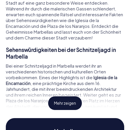
Stadt auf eine ganz besondere Weise entdecken.
Während ihr durch die malerischen Gassen schlendert,
erwarten euch spannende Rätsel und interessante Fakten
über Sehenswürdigkeiten wie die Iglesia de la
Encarnación und die Plaza de los Naranjos. Entdeckt die
Geheimnisse Marbellas und lasst euch von der Schönheit
und dem Charme dieser Stadt verzaubern!
Sehenswürdigkeiten bei der Schnitzeljagd in
Marbella
Bei einer Schnitzeljagd in Marbella werdet ihr an
verschiedenen historischen und kulturellen Orten
vorbeikommen. Eines der Highlights ist die
Iglesia de la
Encarnación
, eine prächtige Kirche aus dem 16.
Jahrhundert, die mit ihrer beeindruckenden Architektur
und ihrem reichen Inneren begeistert. Weiter geht es zur
Plaza de los Naranjos
, einem charmanten Platz im Herzen
Mehr zeigen
der Altstadt, der von Orangenbäumen gesäumt ist und
eine entspannte Atmosphäre bietet. Auch die
Muralla
urbana de Marbella
, die alte Stadtmauer, ist Teil der Route
und gibt euch einen Einblick in die Verteidigungsanlagen
der Stadt. Während ihr diese Sehenswürdigkeiten