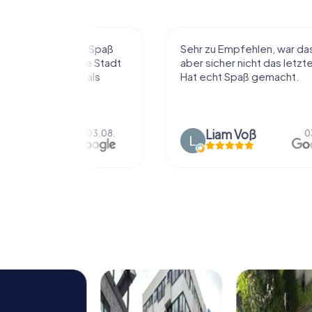
r viel Spaß
Sehr zu Empfehlen, war das erste
t die Stadt
aber sicher nicht das letzte mal.
ißt als
Hat echt Spaß gemacht.
en.
Liam Voß
03.08.
03.08.