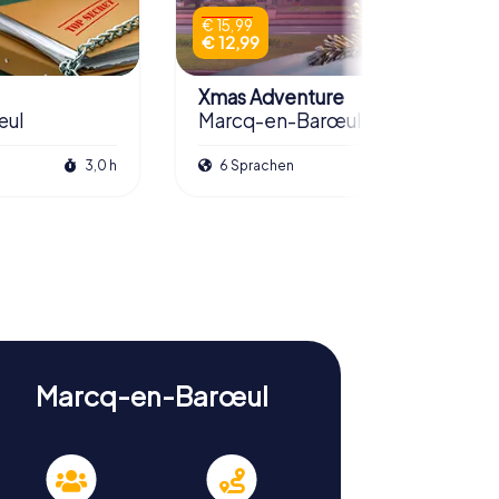
€ 15,99
€ 12,99
Xmas Adventure
œul
Marcq-en-Barœul
3,0 h
6 Sprachen
2,5 h
Marcq-en-Barœul