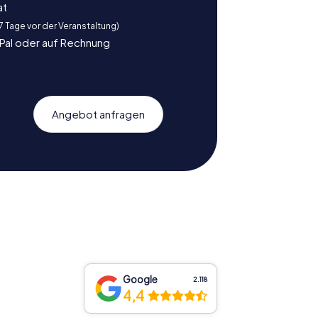
at
 7 Tage vor der Veranstaltung)
yPal oder auf Rechnung
Angebot anfragen
Google
2.118
4,4