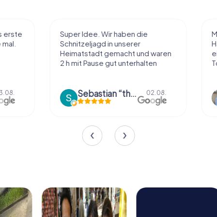
Super Idee. Wir haben die
Macht sehr vie
Schnitzeljagd in unserer
Handhabung und
Heimatstadt gemacht und waren
einiges ohne zu
2 h mit Pause gut unterhalten
Tolle App
Sebastian “the sleeping Boxer Dog” Röhner
Sharina 
02.08.