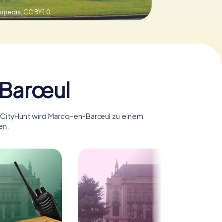
kipedia,
CC BY 1.0
-Barœul
myCityHunt wird Marcq-en-Barœul zu einem
en.