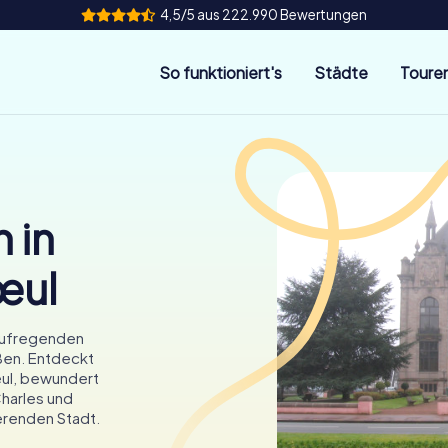
4,5/5 aus 222.990 Bewertungen
So funktioniert's
Städte
Toure
 in
œul
aufregenden
aßen. Entdeckt
œul, bewundert
harles und
ierenden Stadt.