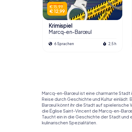
€ 15,99
€ 12,99
Krimispiel
Marcq-en-Barœul
6 Sprachen
2,5 h
Marcq-en-Barœul ist eine charmante Stadt 
Reise durch Geschichte und Kultur einlädt.
Barœul könnt ihr die Stadt auf spielerisc
die Église Saint-Vincent de Marcq-en-Bar
Taucht ein in die Geschichte der Stadt und 
kulinarischen Spezialitäten.