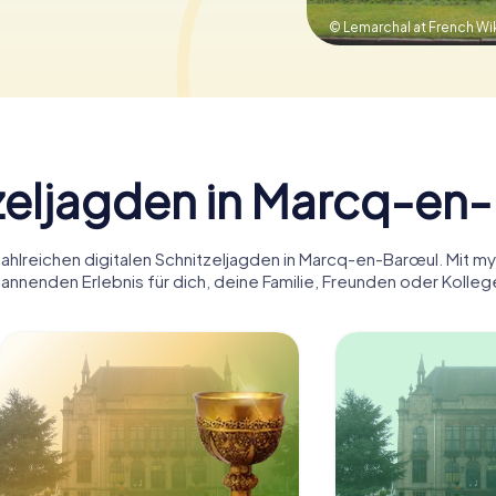
© Lemarchal at French Wi
zeljagden in Marcq-en
zahlreichen digitalen Schnitzeljagden in Marcq-en-Barœul. Mit 
annenden Erlebnis für dich, deine Familie, Freunden oder Kolleg