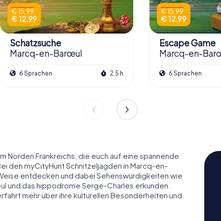
€ 15,99
€ 15,99
€ 12,99
€ 12,99
Schatzsuche
Escape Game
Marcq-en-Barœul
Marcq-en-Bar
6 Sprachen
2,5 h
6 Sprachen
im Norden Frankreichs, die euch auf eine spannende
 Bei den myCityHunt Schnitzeljagden in Marcq-en-
he Weise entdecken und dabei Sehenswürdigkeiten wie
œul und das hippodrome Serge-Charles erkunden.
erfahrt mehr über ihre kulturellen Besonderheiten und