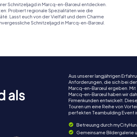
urer Schnitzeljagd in Marcq-en-Barœul entdecken.
ten: Probiert regionale Spezialitäten wie die
té. Lasst euch von der Vielfalt und dem Charme
unvergessliche Schnitzeljagd in Marcq-en-Barœul.
Aus unserer langjährigen Erfah
Anforderungen, die sich bei de
Marcq-en-Barœul ergeben. Mit
d als
Marcq-en-Barœul haben wir daher
Firmenkunden entwickelt. Dies
Touren um eine Reihe von Vortei
perfekten Teambuilding Event 
Betreuung durch myCityHun
Gemeinsame Bildergalerie 