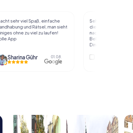
l Spaß, einfache
Sehr schöne Idee die Stadt auf
 Rätsel, man sieht
diese Art kennenzulernen. Alles
 viel zu laufen!
nach eigenem Tempo und
Belieben abzulaufen und dabei
Dinge über die...
Gühr
Natascha Reuter
01.08.
01.08.