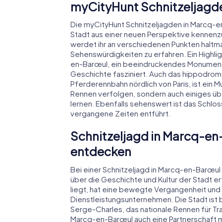
myCityHunt Schnitzeljagd
Die myCityHunt Schnitzeljagden in Marcq-e
Stadt aus einer neuen Perspektive kennenzu
werdet ihr an verschiedenen Punkten haltma
Sehenswürdigkeiten zu erfahren. Ein Highligh
en-Barœul, ein beeindruckendes Monument h
Geschichte fasziniert. Auch das hippodro
Pferderennbahn nördlich von Paris, ist ein M
Rennen verfolgen, sondern auch einiges übe
lernen. Ebenfalls sehenswert ist das Schlos
vergangene Zeiten entführt.
Schnitzeljagd in Marcq-en
entdecken
Bei einer Schnitzeljagd in Marcq-en-Barœul 
über die Geschichte und Kultur der Stadt 
liegt, hat eine bewegte Vergangenheit und 
Dienstleistungsunternehmen. Die Stadt ist
Serge-Charles, das nationale Rennen für Tr
Marcq-en-Barœul auch eine Partnerschaft 