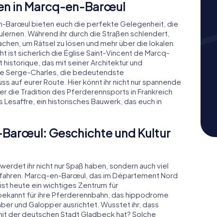
en in Marcq-en-Barœul
n-Barœul bieten euch die perfekte Gelegenheit, die
lernen. Während ihr durch die Straßen schlendert,
chen, um Rätsel zu lösen und mehr über die lokalen
t ist sicherlich die Église Saint-Vincent de Marcq-
istorique, das mit seiner Architektur und
me Serge-Charles, die bedeutendste
uss auf eurer Route. Hier könnt ihr nicht nur spannende
r die Tradition des Pferderennsports in Frankreich
s Lesaffre, ein historisches Bauwerk, das euch in
-Barœul: Geschichte und Kultur
werdet ihr nicht nur Spaß haben, sondern auch viel
erfahren. Marcq-en-Barœul, das im Département Nord
ist heute ein wichtiges Zentrum für
 bekannt für ihre Pferderennbahn, das hippodrome
aber und Galopper ausrichtet. Wusstet ihr, dass
mit der deutschen Stadt Gladbeck hat? Solche