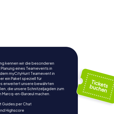
rung kennen wir die besonderen
r Planung eines Teamevents in
 dem myCityHunt Teamevent in
 ein Paket speziell für
es erweitert unsere bewährten
len, die unsere Schnitzeljagden zum
in Marcq-en-Barœul machen.
t Guides per Chat
und Highscore