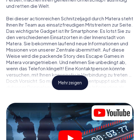
und retten die Welt.
Bei dieser actionreichen Schnitzeljagd durch Matera steht
Ihnen Ihr Team aus einsatzfreudigen Mitstreitern zur Seite.
Das wichtigste Gadget ist Ihr Smartphone: Es lotst Sie zu
den verschiedenen Einsatzorten in der Innenstadt von
Matera. Sie bekommen laufend neue Informationen und
Missionen von unserer Zentrale übermittelt. Auf diese
Weise wird die packende Story des Escape Games in
Matera vorangetrieben. Und nehmen Sie unbedingt ab,
wenn das Telefon klingelt! Eine Kontaktperson könnte
versuchen, mit Ihnen konspirativ in Verbindung zu treten …
Doch Vorsicht: So mancher Informant entpuppt sich als
Mehr zeigen
dubioser Doppelagent und so manche Information als
bewusst gelegte falsche Fährte. Seien Sie auf der Hut,
ziehen Sie die richtigen Schlüsse und vor allem: Vertrauen
Sie niemandem!
Anders als in einem klassischen Escape Room in Matera
sind Sie also nicht in ein Zimmer eingesperrt, aus dem Sie
sich in einem vorgegebenen Zeitfenster befreien
müssen. Diese Smartphone Schnitzeljagd erklärt ganz