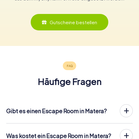
Gutscheine bestellen
Häufige Fragen
Gibt es einen Escape Room in Matera?
In Matera gibt es jetzt die Möglichkeit, ein
Outdoor
Escape Game in der Innenstadt von Matera
zu spielen!
Anders als bei einem klassischen Escape Room, bei dem
Was kostet ein Escape Room in Matera?
die Spieler in einen kleinen Raum eingesperrt werden,