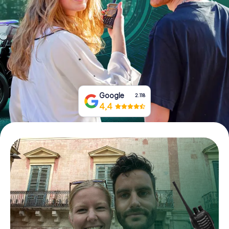
Tickets buchen
Gutscheine bestellen
Google
2.118
4,4