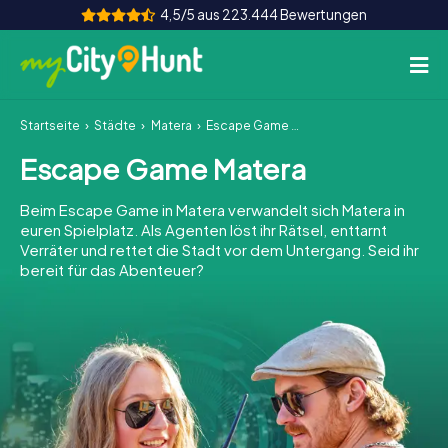
4,5/5 aus 223.444 Bewertungen
Startseite
Städte
Matera
Escape Game Matera
So funktioniert's
Escape Game Matera
Städte
Beim Escape Game in Matera verwandelt sich Matera in
Touren
euren Spielplatz. Als Agenten löst ihr Rätsel, enttarnt
Verräter und rettet die Stadt vor dem Untergang. Seid ihr
bereit für das Abenteuer?
Teamevent
Tickets
INT
AT
CH
DE
ES
FR
UK
IE
IT
NL