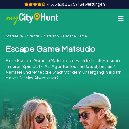
4,5/5 aus 223.591 Bewertungen
Startseite
Städte
Matsudo
Escape Game Matsudo
So funktioniert's
Escape Game Matsudo
Städte
Beim Escape Game in Matsudo verwandelt sich Matsudo
Touren
in euren Spielplatz. Als Agenten löst ihr Rätsel, enttarnt
Verräter und rettet die Stadt vor dem Untergang. Seid ihr
bereit für das Abenteuer?
Teamevent
Tickets
INT
AT
CH
DE
ES
FR
UK
IE
IT
NL