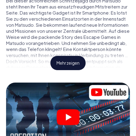
Bei dieser actionreichen Schnitzeljagd durch Matsudo
steht Ihnen Ihr Team aus einsatzfreudigen Mitstreitern zur
Seite. Das wichtigste Gadget ist Ihr Smartphone: Es lotst
Sie zu den verschiedenen Einsatzorten in der Innenstadt
von Matsudo. Sie bekommen laufend neue Informationen
und Missionen von unserer Zentrale übermittelt. Auf diese
Weise wird die packende Story des Escape Games in
Matsudo vorangetrieben. Und nehmen Sie unbedingt ab,
wenn das Telefon klingelt! Eine Kontaktperson könnte
versuchen, mit Ihnen konspirativ in Verbindung zu treten …
Doch Vorsicht: So mancher Informant entpuppt sich als
Mehr zeigen
dubioser Doppelagent und so manche Information als
bewusst gelegte falsche Fährte. Seien Sie auf der Hut,
ziehen Sie die richtigen Schlüsse und vor allem: Vertrauen
Sie niemandem!
Anders als in einem klassischen Escape Room in Matsudo
sind Sie also nicht in ein Zimmer eingesperrt, aus dem Sie
sich in einem vorgegebenen Zeitfenster befreien
müssen. Diese Smartphone Schnitzeljagd erklärt ganz
Matsudo zu Ihrem persönlichen Spielfeld! Die technische
Voraussetzung für Ihr Agentenabenteuer in Matsudo: Ein
Smartphone mit Zugang ins mobile Internet. Per Klick