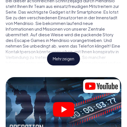
Bei dieser actionreichen Schnitzeljagd durch Mendrisio
steht Ihnen Ihr Team aus einsatzfreudigen Mitstreitern zur
Seite. Das wichtigste Gadget ist Ihr Smartphone: Es lotst
Sie zu den verschiedenen Einsatzorten in der Innenstadt
von Mendrisio. Sie bekommen laufend neue
Informationen und Missionen von unserer Zentrale
übermittelt. Auf diese Weise wird die packende Story
des Escape Games in Mendrisio vorangetrieben. Und
nehmen Sie unbedingt ab, wenn das Telefon klingelt! Eine
Kontaktperson könnte versuchen, mit Ihnen konspirativ in
Verbindung zu treten … Doch Vorsicht: So mancher
Mehr zeigen
Informant entpuppt sich als dubioser Doppelagent und so
manche Information als bewusst gelegte falsche Fährte.
Seien Sie auf der Hut, ziehen Sie die richtigen Schlüsse
und vor allem: Vertrauen Sie niemandem!
Anders als in einem klassischen Escape Room in Mendrisio
sind Sie also nicht in ein Zimmer eingesperrt, aus dem Sie
sich in einem vorgegebenen Zeitfenster befreien
müssen. Diese Smartphone Schnitzeljagd erklärt ganz
Mendrisio zu Ihrem persönlichen Spielfeld! Die technische
Voraussetzung für Ihr Agentenabenteuer in Mendrisio: Ein
Smartphone mit Zugang ins mobile Internet. Per Klick