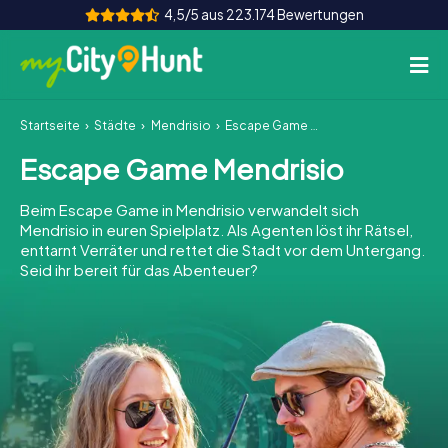
4,5/5 aus 223.174 Bewertungen
Startseite
Städte
Mendrisio
Escape Game Mendrisio
So funktioniert's
Escape Game Mendrisio
Städte
Beim Escape Game in Mendrisio verwandelt sich
Touren
Mendrisio in euren Spielplatz. Als Agenten löst ihr Rätsel,
enttarnt Verräter und rettet die Stadt vor dem Untergang.
Seid ihr bereit für das Abenteuer?
Teamevent
Tickets
INT
AT
CH
DE
ES
FR
UK
IE
IT
NL