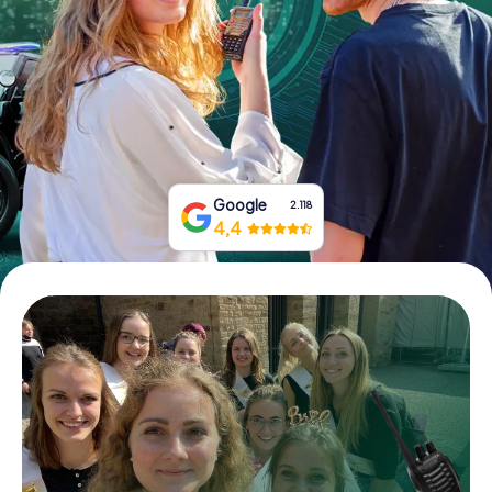
Tickets buchen
Gutscheine bestellen
Google
2.118
4,4