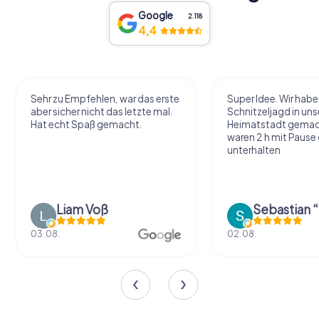
Google
2.118
4,4
Sehr zu Empfehlen, war das erste
Super Idee. Wir habe
aber sicher nicht das letzte mal.
Schnitzeljagd in uns
Hat echt Spaß gemacht.
Heimatstadt gemac
waren 2 h mit Pause
unterhalten
Liam Voß
03.08.
02.08.