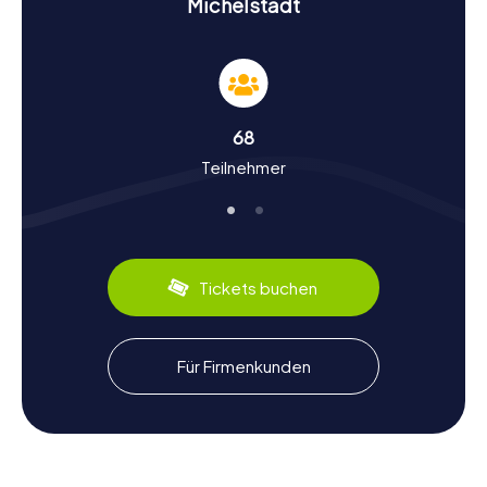
Michelstadt
Geschichte und Kultur bei eurer Schnitzeljagd in
Michelstadt
Die myCityHunt Schnitzeljagden in Michelstadt sind nicht
nur spannend, sondern auch lehrreich. Ihr werdet viel über
die reiche Geschichte und die kulturellen Besonderheiten
68
der Stadt erfahren. Wusstet ihr, dass Michelstadt erstmals
Teilnehmer
741 urkundlich erwähnt wurde? Ein weiteres interessantes
Detail ist die Einhardsbasilika, die von Einhard, einem
engen Vertrauten Karls des Großen, erbaut wurde. Auch
die kulinarischen Spezialitäten der Region, wie der
Odenwälder Kochkäse, sind ein Genuss, den ihr bei eurer
Schnitzeljagd entdecken könnt.
Tickets buchen
Nach der Schnitzeljagd in Michelstadt die
Umgebung erkunden
Für Firmenkunden
Nach einer spannenden Schnitzeljagd in Michelstadt gibt
es noch viel mehr zu entdecken. Die Stadt bietet
zahlreiche gemütliche Cafés und Restaurants, in denen ihr
die regionalen Spezialitäten genießen könnt. Ein
Spaziergang durch die idyllischen Gassen oder ein