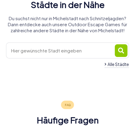
Städte in der Nähe
Du suchst nicht nur in Michelstadt nach Schnitzeljagden?
Dann entdecke auch unsere Outdoor Escape Games für
zahlreiche andere Städte in der Nähe von Michelstadt!
Alle Städte
Wald-
Erbach
Brombachtal
Fürth
Groß-
Großheubach
Michelbach
Miltenberg
4 Touren
4 Touren
4 Touren
Reinheim
Mörlenbach
Umstadt
4 Touren
4 Touren
4 Touren
verfügbar
verfügbar
verfügbar
4 Touren
4 Touren
4 Touren
verfügbar
verfügbar
verfügbar
4,6
verfügbar
verfügbar
verfügbar
4,3
4,5
4,3
4,0
4,3
Häufige Fragen