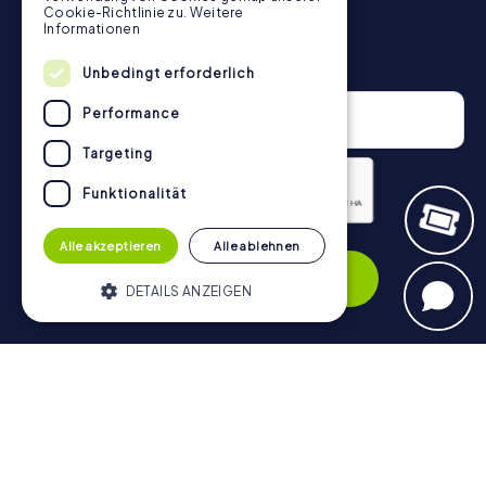
Cookie-Richtlinie zu.
Weitere
Informationen
Newsletter
Unbedingt erforderlich
Performance
Targeting
Funktionalität
Datenschutzerklärung
Alle akzeptieren
Alle ablehnen
Anmelden
DETAILS ANZEIGEN
Unbedingt erforderlich
Performance
Navigation
Targeting
Funktionalität
Tickets
Unbedingt erforderliche Cookies
Gutschein-Shop
ermöglichen wesentliche Kernfunktionen
der Website wie die Benutzeranmeldung
Explorer Blog