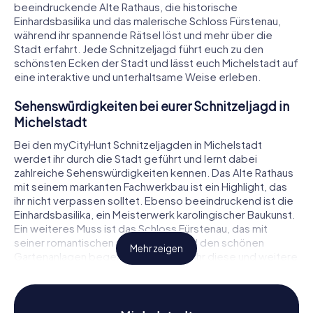
beeindruckende Alte Rathaus, die historische
Einhardsbasilika und das malerische Schloss Fürstenau,
während ihr spannende Rätsel löst und mehr über die
Stadt erfahrt. Jede Schnitzeljagd führt euch zu den
schönsten Ecken der Stadt und lässt euch Michelstadt auf
eine interaktive und unterhaltsame Weise erleben.
Sehenswürdigkeiten bei eurer Schnitzeljagd in
Michelstadt
Bei den myCityHunt Schnitzeljagden in Michelstadt
werdet ihr durch die Stadt geführt und lernt dabei
zahlreiche Sehenswürdigkeiten kennen. Das Alte Rathaus
mit seinem markanten Fachwerkbau ist ein Highlight, das
ihr nicht verpassen solltet. Ebenso beeindruckend ist die
Einhardsbasilika, ein Meisterwerk karolingischer Baukunst.
Ein weiteres Muss ist das Schloss Fürstenau, das mit
seiner romantischen Atmosphäre und den schönen
Mehr zeigen
Gartenanlagen begeistert. Während ihr diese und weitere
Sehenswürdigkeiten besucht, müsst ihr knifflige Rätsel
lösen, die euch tiefer in die Geschichte und Geheimnisse
der Stadt eintauchen lassen.