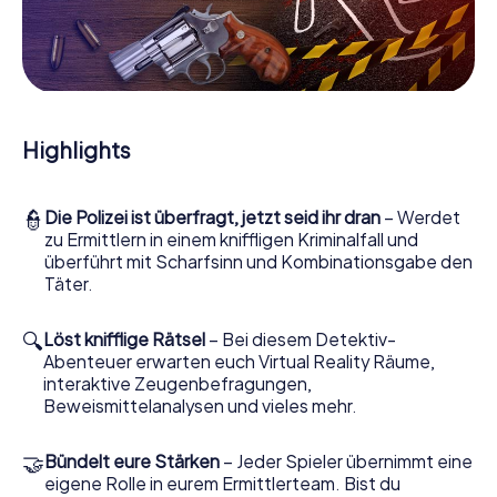
neuen Augen.
Mitmachkrimi in Morón de la Frontera - Die
interaktive Krimi Tour
Und Sie werden Augen machen, was das myCityHunt
Highlights
Krimispiel Morón de la Frontera aus Ihren Smartphones
herausholt! Ob Videoschalte zu einem Zeugen, geheimes
Belauschen von Verdächtigen oder die virtuelle
👮
Die Polizei ist überfragt, jetzt seid ihr dran
– Werdet
Erkundung konspirativer Räumlichkeiten – dieser
zu Ermittlern in einem kniffligen Kriminalfall und
Mitmachkrimi nutzt sämtliche multimedialen Fähigkeiten
überführt mit Scharfsinn und Kombinationsgabe den
Ihres Handgeräts. Das Krimispiel in Morón de la Frontera
Täter.
holt aber auch aus Ihnen und Ihren Mitstreitern verborgene
Talente heraus! Sie schlüpfen in spannende Rollen und
meistern die Krimi-Stadtrallye durch Morón de la Frontera
🔍
Löst knifflige Rätsel
– Bei diesem Detektiv-
als Kriminalist, Fallanalytiker oder Gerichtsmediziner. Sie
Abenteuer erwarten euch Virtual Reality Räume,
bekommen herausfordernde Zusatzaufgaben auf Ihre
interaktive Zeugenbefragungen,
Handys gespielt, die Ihrem jeweiligem Charakter
Beweismittelanalysen und vieles mehr.
entsprechen und dem Schlagwort
„Abwechslungsreichtum“ an ganz neue Bedeutung
🤝
Bündelt eure Stärken
– Jeder Spieler übernimmt eine
verleihen.
eigene Rolle in eurem Ermittlerteam. Bist du