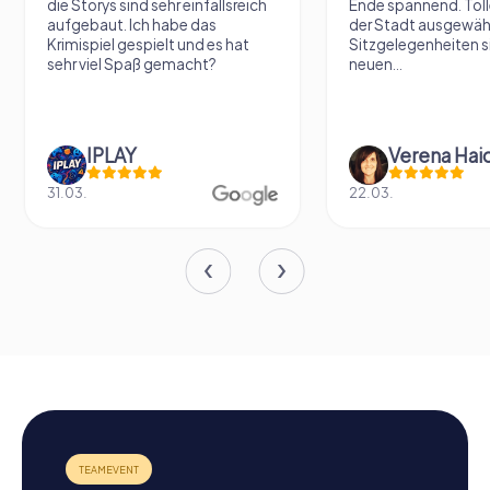
die Storys sind sehr einfallsreich
Ende spannend. Tolle
aufgebaut. Ich habe das
der Stadt ausgewäh
Krimispiel gespielt und es hat
Sitzgelegenheiten s
sehr viel Spaß gemacht?
neuen...
IPLAY
31.03.
22.03.