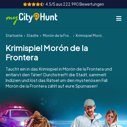
4,5/5 aus 222.990 Bewertungen
Startseite
Städte
Morón de la Frontera
Krimispiel Morón de la Frontera
So funktioniert's
Krimispiel Morón de la
Städte
Frontera
Touren
Taucht ein in das Krimispiel in Morón de la Frontera und
entlarvt den Täter! Durchstreift die Stadt, sammelt
Teamevent
Indizien und löst das Rätsel um den mysteriösen Fall.
Morón de la Frontera zählt auf eure Spürnasen!
Tickets
INT
AT
CH
DE
ES
FR
UK
IE
IT
NL