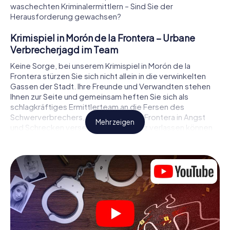
waschechten Kriminalermittlern – Sind Sie der
Herausforderung gewachsen?
Krimispiel in Morón de la Frontera – Urbane
Verbrecherjagd im Team
Keine Sorge, bei unserem Krimispiel in Morón de la
Frontera stürzen Sie sich nicht allein in die verwinkelten
Gassen der Stadt. Ihre Freunde und Verwandten stehen
Ihnen zur Seite und gemeinsam heften Sie sich als
schlagkräftiges Ermittlerteam an die Fersen des
Schwerverbrechers, der Morón de la Frontera in Angst
Mehr zeigen
und Schrecken versetzt! Voll und ganz verlassen können
Sie sich dabei auf Ihr wichtigstes Ermittlerutensil, Ihr
Smartphone. Mittels GPS-Navigation leitet es Sie auf Ihrer
Spurensuche zum Tatort, zu zahlreichen Schauplätzen in
Morón de la Frontera, die mit der Tat in Verbindung stehen,
und schließlich zum Mörder. An jedem Ort knacken Sie
knifflige Rätsel und kommen so Stück für Stück der
Lösung des Falls immer näher. Anders als bei einem
klassischen Krimi Dinner in Morón de la Frontera
bestimmen also Sie das Geschehen, bewegen sich an der
frischen Luft und entdecken obendrein die Stadt mit ganz