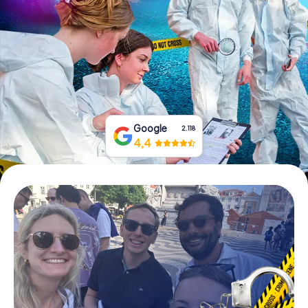
Tickets buchen
Gutscheine bestellen
Google
2.118
4,4