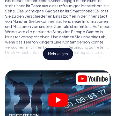
Bei dieser actionreichen Schnitzeljagd durch Münster
steht Ihnen Ihr Team aus einsatzfreudigen Mitstreitern zur
Seite. Das wichtigste Gadget ist Ihr Smartphone: Es lotst
Sie zu den verschiedenen Einsatzorten in der Innenstadt
von Münster. Sie bekommen laufend neue Informationen
und Missionen von unserer Zentrale übermittelt. Auf diese
Weise wird die packende Story des Escape Games in
Münster vorangetrieben. Und nehmen Sie unbedingt ab,
wenn das Telefon klingelt! Eine Kontaktperson könnte
versuchen, mit Ihnen konspirativ in Verbindung zu treten …
Doch Vorsicht: So mancher Informant entpuppt sich als
Mehr zeigen
dubioser Doppelagent und so manche Information als
bewusst gelegte falsche Fährte. Seien Sie auf der Hut,
ziehen Sie die richtigen Schlüsse und vor allem: Vertrauen
Sie niemandem!
Anders als in einem klassischen Escape Room in Münster
sind Sie also nicht in ein Zimmer eingesperrt, aus dem Sie
sich in einem vorgegebenen Zeitfenster befreien
müssen. Diese Smartphone Schnitzeljagd erklärt ganz
Münster zu Ihrem persönlichen Spielfeld! Die technische
Voraussetzung für Ihr Agentenabenteuer in Münster: Ein
Smartphone mit Zugang ins mobile Internet. Per Klick