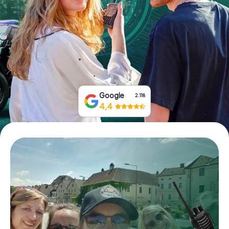
Tickets buchen
Gutscheine bestellen
Google
2.118
4,4