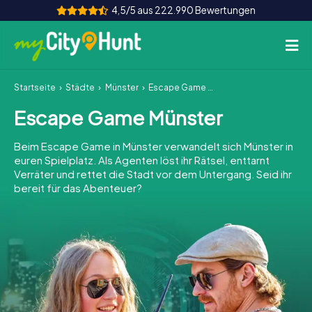
4,5/5 aus 222.990 Bewertungen
Startseite
Städte
Münster
Escape Game Münster
So funktioniert's
Escape Game Münster
Städte
Beim Escape Game in Münster verwandelt sich Münster in
Touren
euren Spielplatz. Als Agenten löst ihr Rätsel, enttarnt
Verräter und rettet die Stadt vor dem Untergang. Seid ihr
bereit für das Abenteuer?
Teamevent
Tickets
INT
AT
CH
DE
ES
FR
UK
IE
IT
NL