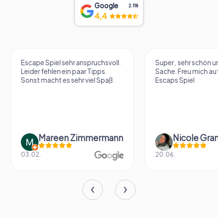
Google
2.118
4,4
Super , sehr schön und eine tolle
Sehr cooler VR Esc
Sache. Freu mich aufs nächste
Escaps Spiel
Nicole Grandt
Fabian Dig
20.06.
14.06.