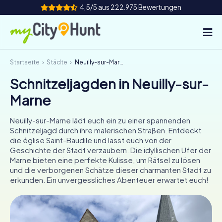
4,5/5 aus 222.975 Bewertungen
Startseite
Städte
Neuilly-sur-Marne
So funktioniert's
Schnitzeljagden in Neuilly-sur-
Städte
Marne
Touren
Neuilly-sur-Marne lädt euch ein zu einer spannenden
Schnitzeljagd durch ihre malerischen Straßen. Entdeckt
Teamevent
die église Saint-Baudile und lasst euch von der
Geschichte der Stadt verzaubern. Die idyllischen Ufer der
Tickets
Marne bieten eine perfekte Kulisse, um Rätsel zu lösen
und die verborgenen Schätze dieser charmanten Stadt zu
erkunden. Ein unvergessliches Abenteuer erwartet euch!
INT
AT
CH
DE
ES
FR
UK
IE
IT
NL