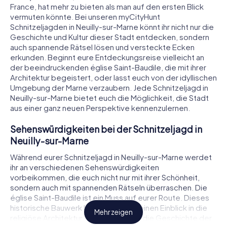
France, hat mehr zu bieten als man auf den ersten Blick
vermuten könnte. Bei unseren myCityHunt
Schnitzeljagden in Neuilly-sur-Marne könnt ihr nicht nur die
Geschichte und Kultur dieser Stadt entdecken, sondern
auch spannende Rätsel lösen und versteckte Ecken
erkunden. Beginnt eure Entdeckungsreise vielleicht an
der beeindruckenden église Saint-Baudile, die mit ihrer
Architektur begeistert, oder lasst euch von der idyllischen
Umgebung der Marne verzaubern. Jede Schnitzeljagd in
Neuilly-sur-Marne bietet euch die Möglichkeit, die Stadt
aus einer ganz neuen Perspektive kennenzulernen.
Sehenswürdigkeiten bei der Schnitzeljagd in
Neuilly-sur-Marne
Während eurer Schnitzeljagd in Neuilly-sur-Marne werdet
ihr an verschiedenen Sehenswürdigkeiten
vorbeikommen, die euch nicht nur mit ihrer Schönheit,
sondern auch mit spannenden Rätseln überraschen. Die
église Saint-Baudile ist ein Muss auf eurer Route. Dieses
historische Bauwerk bietet nicht nur einen Einblick in die
Mehr zeigen
religiöse Architektur, sondern auch in die Geschichte der