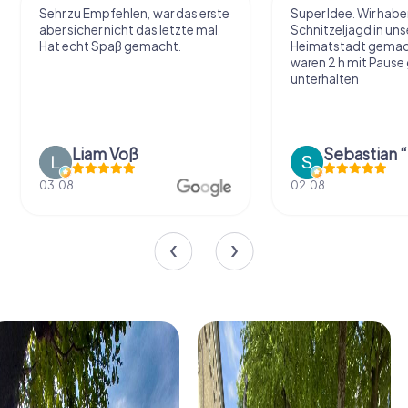
Sehr zu Empfehlen, war das erste
Super Idee. Wir habe
aber sicher nicht das letzte mal.
Schnitzeljagd in uns
Hat echt Spaß gemacht.
Heimatstadt gemac
waren 2 h mit Pause
unterhalten
Liam Voß
03.08.
02.08.