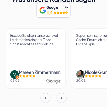
Google
2.118
4,4
Escape Spiel sehr anspruchsvoll.
Super , sehr schön un
Leider fehlen ein paar Tipps.
Sache. Freu mich au
Sonst macht es sehr viel Spaß.
Escaps Spiel
Mareen Zimmermann
Nicole Gra
03.02.
20.06.