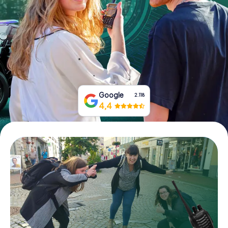
Tickets buchen
Gutscheine bestellen
Google
2.118
4,4