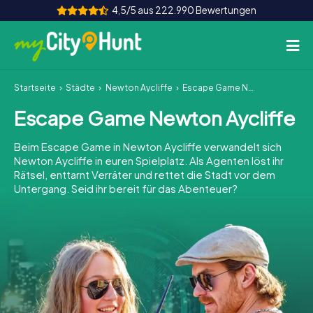
4,5/5 aus 222.990 Bewertungen
Startseite
Städte
Newton Aycliffe
Escape Game Newton Aycliffe
So funktioniert's
Escape Game Newton Aycliffe
Städte
Beim Escape Game in Newton Aycliffe verwandelt sich
Touren
Newton Aycliffe in euren Spielplatz. Als Agenten löst ihr
Rätsel, enttarnt Verräter und rettet die Stadt vor dem
Untergang. Seid ihr bereit für das Abenteuer?
Teamevent
Tickets
INT
AT
CH
DE
ES
FR
UK
IE
IT
NL