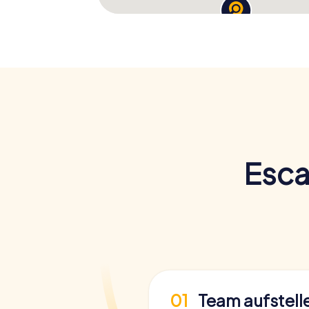
Esca
01
Team aufstell