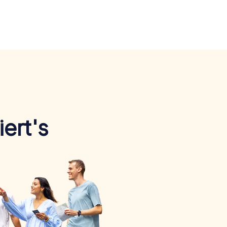
ert's