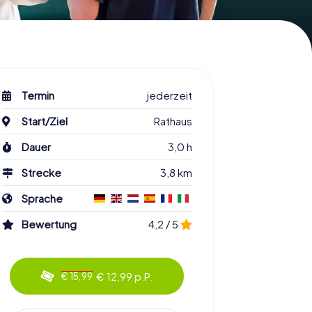
Termin
jederzeit
Start/Ziel
Rathaus
Dauer
3,0 h
Strecke
3,8 km
Sprache
Bewertung
4,2 / 5
€ 12,99 p.P.
€ 15,99