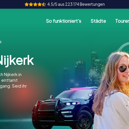
4,5/5 aus 223.174 Bewertungen
So funktioniert's
Städte
Toure
k
ijkerk
 Nijkerk in
, enttarnt
gang. Seid ihr