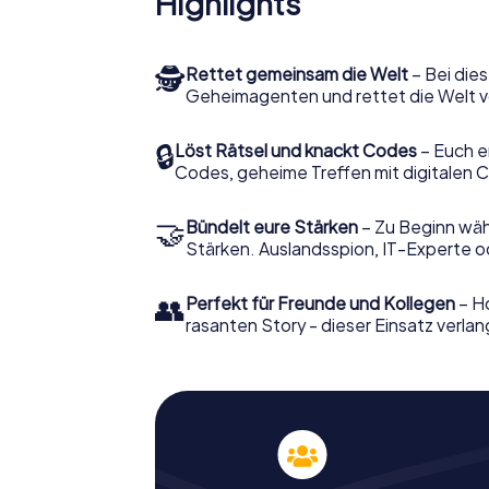
Highlights
🕵
Rettet gemeinsam die Welt
– Bei dies
Geheimagenten und rettet die Welt v
🔒
Löst Rätsel und knackt Codes
– Euch e
Codes, geheime Treffen mit digitalen C
🤝
Bündelt eure Stärken
– Zu Beginn wähl
Stärken. Auslandsspion, IT-Experte od
👥
Perfekt für Freunde und Kollegen
– Ho
rasanten Story - dieser Einsatz verlan