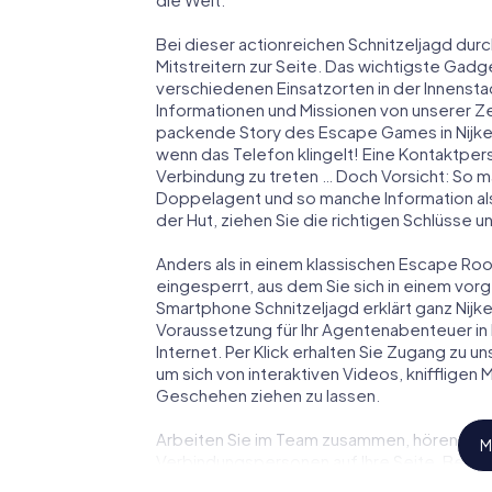
Bei dieser actionreichen Schnitzeljagd durc
Mitstreitern zur Seite. Das wichtigste Gadge
verschiedenen Einsatzorten in der Innenst
Informationen und Missionen von unserer Ze
packende Story des Escape Games in Nijke
wenn das Telefon klingelt! Eine Kontaktpers
Verbindung zu treten … Doch Vorsicht: So m
Doppelagent und so manche Information als
der Hut, ziehen Sie die richtigen Schlüsse 
Anders als in einem klassischen Escape Room 
eingesperrt, aus dem Sie sich in einem vo
Smartphone Schnitzeljagd erklärt ganz Nijke
Voraussetzung für Ihr Agentenabenteuer in 
Internet. Per Klick erhalten Sie Zugang zu u
um sich von interaktiven Videos, kniffligen
Geschehen ziehen zu lassen.
Arbeiten Sie im Team zusammen, hören Sie f
M
Verbindungspersonen auf Ihre Seite. Bei di
Team mit allen Wassern gewaschen sein, um