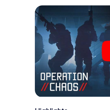
James Bond und Co. werden Sie jedoch nicht 
Team im Highscore von Nijkerk und erhalten 
Das myCityHunt Escape Game macht Nijkerk 
Holen Sie sich Ihre Tickets in die Welt de
Nijkerk in einen Outdoor Escape Room!