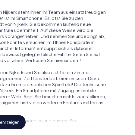
h Nijkerk steht Ihnen Ihr Team aus einsatzfreudigen
t ist Ihr Smartphone: Es lotst Sie zu den
adt von Nijkerk. Sie bekommen laufend neue
ntrale übermittelt. Auf diese Weise wird die
rk vorangetrieben. Und nehmen Sie unbedingt ab,
on könnte versuchen, mit Ihnen konspirativ in
ancher Informant entpuppt sich als dubioser
 bewusst gelegte falsche Fährte. Seien Sie auf
und vor allem: Vertrauen Sie niemandem!
in Nijkerk sind Sie also nicht in ein Zimmer
rgegebenen Zeitfenster befreien müssen. Diese
rk zu Ihrem persönlichen Spielfeld! Die technische
Nijkerk: Ein Smartphone mit Zugang ins mobile
nserer Web-App. Sie brauchen nichts zu installieren,
 Minigames und vielen weiteren Features mitten ins
eindliche Spione ab und bringen Sie
ehr zeigen
esem Escape Game in Nijkerk müssen Sie und Ihr
 die Bösewichte aufzuhalten. Im Gegensatz zu