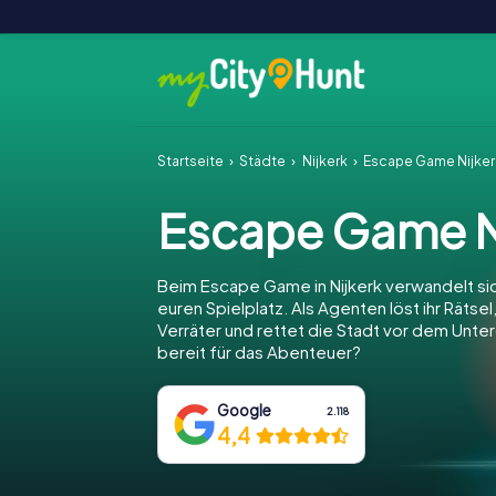
Startseite
Städte
Nijkerk
Escape Game Nijker
Escape Game N
Beim Escape Game in Nijkerk verwandelt sich
euren Spielplatz. Als Agenten löst ihr Rätsel
Verräter und rettet die Stadt vor dem Unter
bereit für das Abenteuer?
Google
2.118
4,4