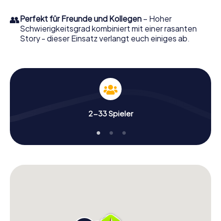
Geheimagenten und verwandeln Sie North Shields
Tynemouth in einen Outdoor Escape Room!
👥
Perfekt für Freunde und Kollegen
– Hoher
Schwierigkeitsgrad kombiniert mit einer rasanten
Story - dieser Einsatz verlangt euch einiges ab.
2-33 Spieler