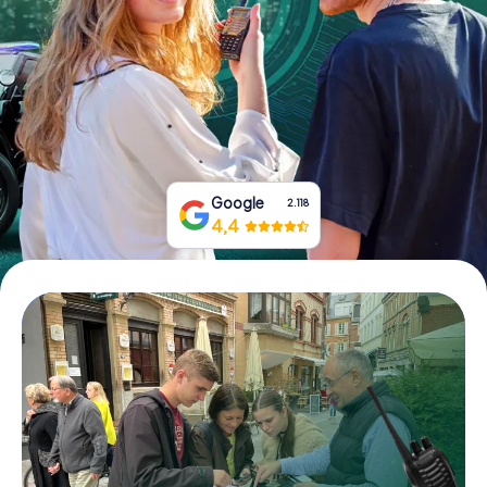
Tickets buchen
Gutscheine bestellen
Google
2.118
4,4