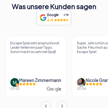
Was unsere Kunden sagen
Google
2.118
4,4
Escape Spiel sehr anspruchsvoll.
Super , sehr schön un
Leider fehlen ein paar Tipps.
Sache. Freu mich au
Sonst macht es sehr viel Spaß.
Escaps Spiel
Mareen Zimmermann
Nicole Gra
03.02.
20.06.