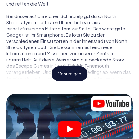
und retten die Welt.
Bei dieser actionreichen Schnitzeljagd durch North
Shields Tynemouth steht Ihnen Ihr Team aus
einsatzfreudigen Mitstreitern zur Seite. Das wichtigste
Gadget ist Ihr Smartphone: Es lotst Sie zu den
verschiedenen Einsatzorten in der Innenstadt von North
Shields Tynemouth. Sie bekommen laufend neue
Informationen und Missionen von unserer Zentrale
übermittelt. Auf diese Weise wird die packende Story
des Escape Games in North Shields Tynemouth
vorangetrieben. Und nehmen Sie unbedingt ab, wenn das
Mehr zeigen
Telefon klingelt! Eine Kontaktperson könnte versuchen,
mit Ihnen konspirativ in Verbindung zu treten … Doch
Vorsicht: So mancher Informant entpuppt sich als
dubioser Doppelagent und so manche Information als
bewusst gelegte falsche Fährte. Seien Sie auf der Hut,
ziehen Sie die richtigen Schlüsse und vor allem: Vertrauen
Sie niemandem!
Anders als in einem klassischen Escape Room in North
Shields Tynemouth sind Sie also nicht in ein Zimmer