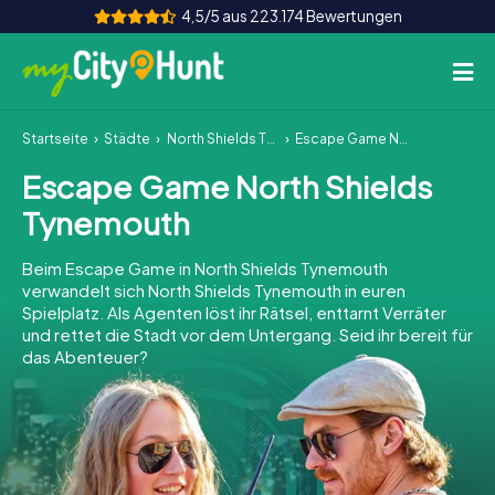
4,5/5 aus 223.174 Bewertungen
Startseite
Städte
North Shields Tynemouth
Escape Game North Shields Tynemouth
So funktioniert's
Escape Game North Shields
Städte
Tynemouth
Touren
Beim Escape Game in North Shields Tynemouth
verwandelt sich North Shields Tynemouth in euren
Teamevent
Spielplatz. Als Agenten löst ihr Rätsel, enttarnt Verräter
und rettet die Stadt vor dem Untergang. Seid ihr bereit für
Tickets
das Abenteuer?
INT
AT
CH
DE
ES
FR
UK
IE
IT
NL