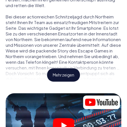
und retten die Welt.
Bei dieser actionreichen Schnitzeljagd durch Northeim
steht Ihnen Ihr Team aus einsatzfreudigen Mitstreitern zur
Seite. Das wichtigste Gadget ist Ihr Smartphone: Es lotst
Sie zu den verschiedenen Einsatzorten in der Innenstadt
von Northeim. Sie bekommen laufend neue Informationen
und Missionen von unserer Zentrale übermittelt. Auf diese
Weise wird die packende Story des Escape Games in
Northeim vorangetrieben. Und nehmen Sie unbedingt ab,
wenn das Telefon klingelt! Eine Kontaktperson könnte
versuchen, mit Ihnen konspirativ in Verbindung zu treten …
Doch Vorsicht: So mancher Informant entpuppt sich als
Mehr zeigen
dubioser Doppelagent und so manche Information als
bewusst gelegte falsche Fährte. Seien Sie auf der Hut,
ziehen Sie die richtigen Schlüsse und vor allem: Vertrauen
Sie niemandem!
Anders als in einem klassischen Escape Room in Northeim
sind Sie also nicht in ein Zimmer eingesperrt, aus dem Sie
sich in einem vorgegebenen Zeitfenster befreien
müssen. Diese Smartphone Schnitzeljagd erklärt ganz