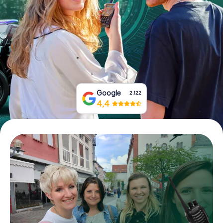
Tickets buchen
Gutscheine bestellen
Google
2.122
4,4