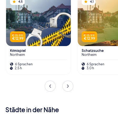
4,5
4,1
€ 15,99
€ 15,99
€ 12,99
€ 12,99
Krimispiel
Schatzsuche
Northeim
Northeim
6 Sprachen
6 Sprachen
2,5 h
3,0 h
Städte in der Nähe
Bad
Herzberg