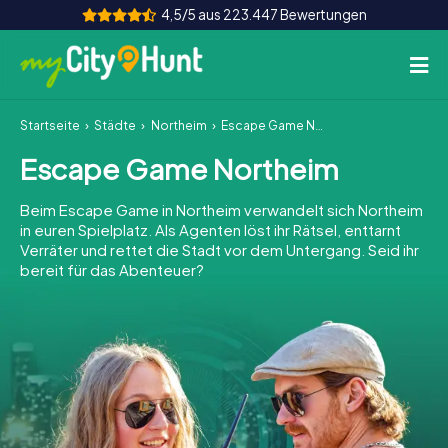
4,5/5 aus 223.447 Bewertungen
Startseite
Städte
Northeim
Escape Game Northeim
So funktioniert's
Escape Game Northeim
Städte
Beim Escape Game in Northeim verwandelt sich Northeim
Touren
in euren Spielplatz. Als Agenten löst ihr Rätsel, enttarnt
Verräter und rettet die Stadt vor dem Untergang. Seid ihr
bereit für das Abenteuer?
Teamevent
Tickets
INT
AT
CH
DE
ES
FR
UK
IE
IT
NL