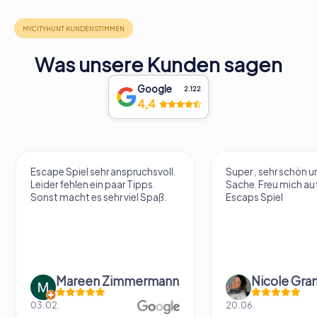
Was unsere Kunden sagen
Google
2.122
4,4
Escape Spiel sehr anspruchsvoll.
Super , sehr schön un
Leider fehlen ein paar Tipps.
Sache. Freu mich au
Sonst macht es sehr viel Spaß.
Escaps Spiel
Mareen Zimmermann
Nicole Gra
03.02.
20.06.