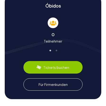
Erlebnis.
Óbidos
Schnitzeljagd in Óbidos: Geschichte und Kultur
hautnah erleben
Während eurer Schnitzeljagd in Óbidos werdet ihr nicht
nur Sehenswürdigkeiten bestaunen, sondern auch viel
0
über die Geschichte und Kultur der Stadt erfahren.
Teilnehmer
Óbidos war einst ein wichtiger strategischer Punkt und
wurde von verschiedenen Kulturen beeinflusst, darunter
die Römer und die Mauren. Wusstet ihr, dass die Stadt im
Jahr 1210 von König Afonso II. seiner Frau als
Hochzeitsgeschenk übergeben wurde? Diese Tradition
setzte sich fort, und so wurde Óbidos als "Stadt der
Tickets buchen
Königinnen" bekannt. Außerdem ist die Stadt für ihre
jährlichen Veranstaltungen wie das Schokoladenfestival
und das Mittelalterliche Markt bekannt. Und nicht zu
vergessen: die kulinarischen Spezialitäten wie der
Für Firmenkunden
köstliche Ginjinha, ein Kirschlikör, den ihr unbedingt
probieren solltet.
Nach der Schnitzeljagd in Óbidos die