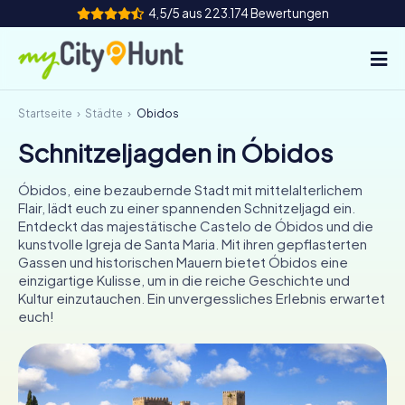
4,5/5 aus 223.174 Bewertungen
Startseite
Städte
Óbidos
So funktioniert's
Schnitzeljagden in Óbidos
Städte
Óbidos, eine bezaubernde Stadt mit mittelalterlichem
Touren
Flair, lädt euch zu einer spannenden Schnitzeljagd ein.
Entdeckt das majestätische Castelo de Óbidos und die
kunstvolle Igreja de Santa Maria. Mit ihren gepflasterten
Teamevent
Gassen und historischen Mauern bietet Óbidos eine
einzigartige Kulisse, um in die reiche Geschichte und
Tickets
Kultur einzutauchen. Ein unvergessliches Erlebnis erwartet
euch!
INT
AT
CH
DE
ES
FR
UK
IE
IT
NL