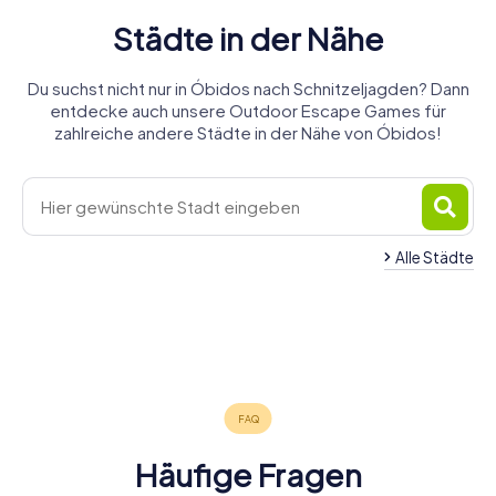
Städte in der Nähe
Du suchst nicht nur in Óbidos nach Schnitzeljagden? Dann
entdecke auch unsere Outdoor Escape Games für
zahlreiche andere Städte in der Nähe von Óbidos!
Alle Städte
Sintra
Amadora
Lissabon
Almada
Setúbal
Coimbra
Vila Nova de
5 Touren
4 Touren
6 Touren
Évora
Aveiro
Badajoz
4 Touren
5 Touren
6 Touren
verfügbar
verfügbar
verfügbar
Gaia
4 Touren
4 Touren
5 Touren
verfügbar
verfügbar
verfügbar
1,6
4,6
4 Touren
verfügbar
verfügbar
verfügbar
4,3
4,5
4,4
verfügbar
5,0
4,2
Häufige Fragen