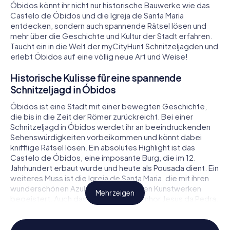
Óbidos könnt ihr nicht nur historische Bauwerke wie das
Castelo de Óbidos und die Igreja de Santa Maria
entdecken, sondern auch spannende Rätsel lösen und
mehr über die Geschichte und Kultur der Stadt erfahren.
Taucht ein in die Welt der myCityHunt Schnitzeljagden und
erlebt Óbidos auf eine völlig neue Art und Weise!
Historische Kulisse für eine spannende
Schnitzeljagd in Óbidos
Óbidos ist eine Stadt mit einer bewegten Geschichte,
die bis in die Zeit der Römer zurückreicht. Bei einer
Schnitzeljagd in Óbidos werdet ihr an beeindruckenden
Sehenswürdigkeiten vorbeikommen und könnt dabei
knifflige Rätsel lösen. Ein absolutes Highlight ist das
Castelo de Óbidos, eine imposante Burg, die im 12.
Jahrhundert erbaut wurde und heute als Pousada dient. Ein
weiteres Muss ist die Igreja de Santa Maria, die mit ihren
wunderschönen Azulejos und barocken Kunstwerken
Mehr zeigen
begeistert. Auch das Santuário do Senhor Jesus da Pedra,
ein einzigartiges Heiligtum aus dem 18. Jahrhundert, ist
einen Besuch wert. Diese und viele weitere Orte machen
die Schnitzeljagd in Óbidos zu einem unvergesslichen