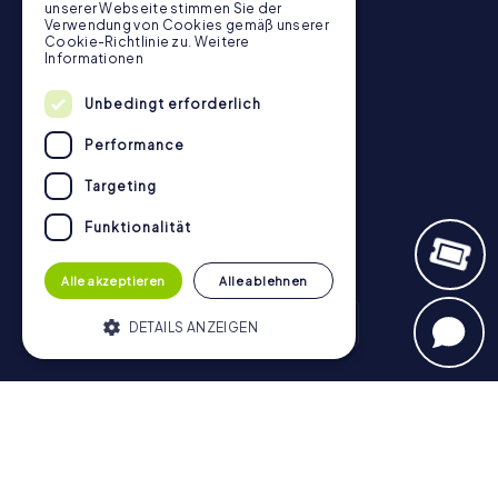
unserer Webseite stimmen Sie der
myCityHunt Bewertungen
Verwendung von Cookies gemäß unserer
Cookie-Richtlinie zu.
Weitere
Kontakt
Informationen
Datenschutz
Unbedingt erforderlich
Stadtrallye.de
Performance
Targeting
Funktionalität
Alle akzeptieren
Alle ablehnen
DETAILS ANZEIGEN
Schnitzeljagd
Unbedingt erforderlich
Performance
München - Zentrum
Hamburg - Altstadt
Berlin - Mitte
Targeting
Funktionalität
Köln
Münster
Nürnberg
Frankfurt am Main
Düsseldorf
Heidelberg
Stuttgart
Bonn
Bamberg
Hannover
Unbedingt erforderliche Cookies
Regensburg
Aachen
Dresden
Potsdam
Braunschweig
ermöglichen wesentliche Kernfunktionen