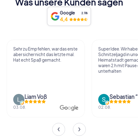
Was unsere Kunden sagen
Google
2.118
4,4
Sehr zu Empfehlen, war das erste
Super Idee. Wir habe
aber sicher nicht das letzte mal.
Schnitzeljagd in uns
Hat echt Spaß gemacht.
Heimatstadt gemac
waren 2 h mit Pause
unterhalten
Liam Voß
03.08.
02.08.