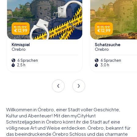
€ 15,99
€ 15,99
€ 12,99
€ 12,99
Krimispiel
Schatzsuche
Örebro
Örebro
6 Sprachen
6 Sprachen
2,5 h
3,0 h
Willkommen in Örebro, einer Stadt voller Geschichte,
Kultur und Abenteuer! Mit den myCityHunt
Schnitzeljagden in Örebro könnt ihr die Stadt auf eine
völlig neue Art und Weise entdecken. Örebro, bekannt für
das beeindruckende Örebro Schloss und das charmante