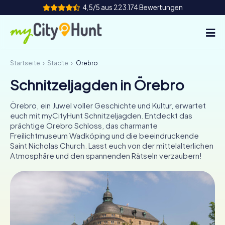
4,5/5 aus 223.174 Bewertungen
Startseite
Städte
Örebro
So funktioniert's
Schnitzeljagden in Örebro
Städte
Örebro, ein Juwel voller Geschichte und Kultur, erwartet
Touren
euch mit myCityHunt Schnitzeljagden. Entdeckt das
prächtige Örebro Schloss, das charmante
Freilichtmuseum Wadköping und die beeindruckende
Teamevent
Saint Nicholas Church. Lasst euch von der mittelalterlichen
Atmosphäre und den spannenden Rätseln verzaubern!
Tickets
INT
AT
CH
DE
ES
FR
UK
IE
IT
NL