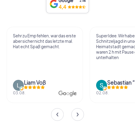
Google
2.118
4,4
Sehr zu Empfehlen, war das erste
Super Idee. Wir habe
aber sicher nicht das letzte mal.
Schnitzeljagd in uns
Hat echt Spaß gemacht.
Heimatstadt gemac
waren 2 h mit Pause
unterhalten
Liam Voß
03.08.
02.08.