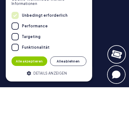
Kontakt
Informationen
Datenschutz
Unbedingt erforderlich
Stadtrallye.de
Performance
Targeting
Funktionalität
Alle akzeptieren
Alle ablehnen
DETAILS ANZEIGEN
Schnitzeljagd
Unbedingt erforderlich
Performance
München - Zentrum
Hamburg - Altstadt
Berlin - Mitte
Targeting
Funktionalität
Köln
Münster
Nürnberg
Frankfurt am Main
Düsseldorf
Heidelberg
Stuttgart
Bonn
Bamberg
Hannover
Unbedingt erforderliche Cookies
Regensburg
Aachen
Dresden
Potsdam
Braunschweig
ermöglichen wesentliche Kernfunktionen
Bremen
Konstanz
der Website wie die Benutzeranmeldung
und die Kontoverwaltung. Ohne die