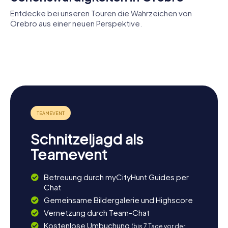
Entdecke bei unseren Touren die Wahrzeichen von
Örebro aus einer neuen Perspektive.
Sankt
Schloss
Olaus-Petri-
Nikolai-
Örebro
Kirche
Kirche
Örebro
konserthus
Stadsparken
Schnitzeljagd als
Teamevent
Betreuung durch myCityHunt Guides per
Chat
Gemeinsame Bildergalerie und Highscore
Vernetzung durch Team-Chat
Kostenlose Umbuchung
(bis 7 Tage vor der