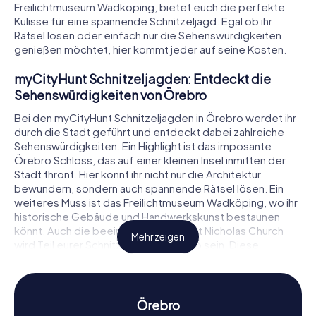
Freilichtmuseum Wadköping, bietet euch die perfekte
Kulisse für eine spannende Schnitzeljagd. Egal ob ihr
Rätsel lösen oder einfach nur die Sehenswürdigkeiten
genießen möchtet, hier kommt jeder auf seine Kosten.
myCityHunt Schnitzeljagden: Entdeckt die
Sehenswürdigkeiten von Örebro
Bei den myCityHunt Schnitzeljagden in Örebro werdet ihr
durch die Stadt geführt und entdeckt dabei zahlreiche
Sehenswürdigkeiten. Ein Highlight ist das imposante
Örebro Schloss, das auf einer kleinen Insel inmitten der
Stadt thront. Hier könnt ihr nicht nur die Architektur
bewundern, sondern auch spannende Rätsel lösen. Ein
weiteres Muss ist das Freilichtmuseum Wadköping, wo ihr
historische Gebäude und Handwerkskunst bestaunen
könnt. Auch die beeindruckende Saint Nicholas Church
Mehr zeigen
wird Teil eurer Schnitzeljagd in Örebro sein. Diese
Sehenswürdigkeiten bieten nicht nur visuelle Eindrücke,
sondern auch interessante Aufgaben, die eure
Teamarbeit und Kreativität fordern.
Örebro