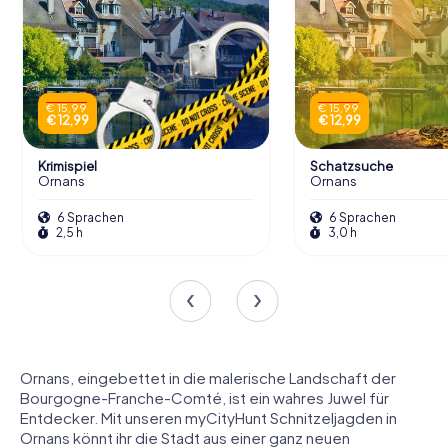
€ 15,99
€ 15,99
€ 12,99
€ 12,99
Krimispiel
Schatzsuche
Ornans
Ornans
6 Sprachen
6 Sprachen
2,5 h
3,0 h
Ornans, eingebettet in die malerische Landschaft der
Bourgogne-Franche-Comté, ist ein wahres Juwel für
Entdecker. Mit unseren myCityHunt Schnitzeljagden in
Ornans könnt ihr die Stadt aus einer ganz neuen