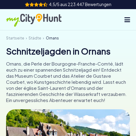
4,5/5 aus 223.447 Bewertungen
Startseite
Städte
Ornans
So funktioniert's
Schnitzeljagden in Ornans
Städte
Ornans, die Perle der Bourgogne-Franche-Comté, lädt
Touren
euch zu einer spannenden Schnitzeljagd ein! Entdeckt
das Museum Courbet und das Atelier de Gustave
Courbet, wo Kunstgeschichte lebendig wird. Lasst euch
Teamevent
von der église Saint-Laurent d'Ornans und der
faszinierenden Geschichte der Wasserkraft verzaubern.
Tickets
Ein unvergessliches Abenteuer erwartet euch!
INT
AT
CH
DE
ES
FR
UK
IE
IT
NL