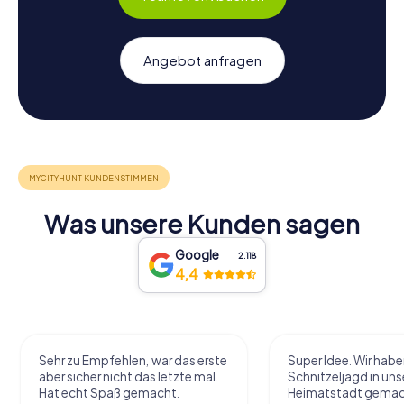
Angebot anfragen
Was unsere Kunden sagen
Google
2.118
4,4
Sehr zu Empfehlen, war das erste
Super Idee. Wir habe
aber sicher nicht das letzte mal.
Schnitzeljagd in uns
Hat echt Spaß gemacht.
Heimatstadt gemac