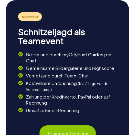
Nach einer aufregenden Schnitzeljagd in Ornans könnt ihr
euch auf eine kulinarische Entdeckungsreise begeben.
Die Region ist bekannt für ihre delikaten Spezialitäten,
darunter der berühmte Comté-Käse und der köstliche Vin
Jaune, ein einzigartiger Wein aus der Region Jura. In den
Schnitzeljagd als
gemütlichen Restaurants und Cafés der Stadt könnt ihr
diese Köstlichkeiten genießen und den Tag bei einem
Teamevent
Glas Wein ausklingen lassen. Vielleicht entdeckt ihr auch
das eine oder andere Geheimnis der regionalen Küche,
Betreuung durch myCityHunt Guides per
das euren Aufenthalt in Ornans unvergesslich macht.
Chat
Gemeinsame Bildergalerie und Highscore
Vernetzung durch Team-Chat
Kostenlose Umbuchung
(bis 7 Tage vor der
Veranstaltung)
Zahlung per Kreditkarte, PayPal oder auf
Rechnung
Umsatzsteuer-Rechnung
Teamevent buchen