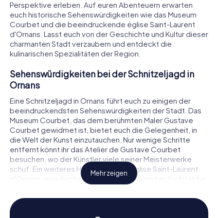
Perspektive erleben. Auf euren Abenteuern erwarten
euch historische Sehenswürdigkeiten wie das Museum
Courbet und die beeindruckende église Saint-Laurent
d'Ornans. Lasst euch von der Geschichte und Kultur dieser
charmanten Stadt verzaubern und entdeckt die
kulinarischen Spezialitäten der Region.
Sehenswürdigkeiten bei der Schnitzeljagd in
Ornans
Eine Schnitzeljagd in Ornans führt euch zu einigen der
beeindruckendsten Sehenswürdigkeiten der Stadt. Das
Museum Courbet, das dem berühmten Maler Gustave
Courbet gewidmet ist, bietet euch die Gelegenheit, in
die Welt der Kunst einzutauchen. Nur wenige Schritte
entfernt könnt ihr das Atelier de Gustave Courbet
besuchen, wo der Künstler viele seiner Meisterwerke
schuf. Ein weiteres Highlight ist die église Saint-Laurent
Mehr zeigen
d'Ornans, eine Kirche mit einer faszinierenden Architektur.
Während ihr diese Orte erkundet, erwarten euch
spannende Rätsel, die euch tiefer in die Geschichte und
Bedeutung dieser Sehenswürdigkeiten eintauchen
lassen.