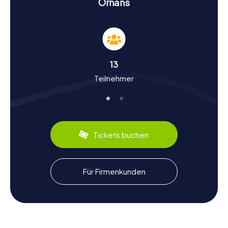
Ornans
Geschichte und Kultur bei der Schnitzeljagd in
Ornans
Während ihr an unseren Schnitzeljagden in Ornans
teilnehmt, werdet ihr nicht nur die Sehenswürdigkeiten
13
der Stadt entdecken, sondern auch mehr über ihre reiche
Teilnehmer
Geschichte und Kultur erfahren. Ornans, erstmals 1151
erwähnt, spielte eine bedeutende Rolle während der
industriellen Revolution dank der Wasserkraft der Loue.
Interessante historische Fakten erwarten euch an jeder
Ecke. Wusstet ihr, dass die Destillerie Cusenier einst
berühmt für die Herstellung von Kirschwasser und Absinth
Tickets buchen
war? Auch heute noch könnt ihr die Überreste der alten
Wasserräder besichtigen, die einst das Stadtbild prägten.
Zudem ist Ornans der Geburtsort des berühmten Malers
Gustave Courbet, dessen Werke und Einfluss auf die
Für Firmenkunden
Kunstgeschichte weltweit anerkannt sind.
Kulinarische Entdeckungen nach der
Schnitzeljagd in Ornans