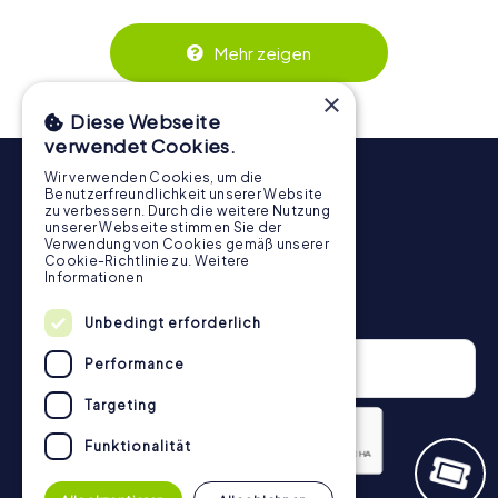
wird. Die interaktiven Aufgaben fördern das
Zusammenspiel und erzeugen einen echten Teamspirit.
Dank der einfachen Handhabung über das Smartphone
Mehr zeigen
behält ihr jederzeit den Überblick. So wird die
Schnitzeljagd in Ornans für jedes Team – klein wie groß –
×
zu einem Highlight.
Diese Webseite
verwendet Cookies.
Wir verwenden Cookies, um die
Benutzerfreundlichkeit unserer Website
zu verbessern. Durch die weitere Nutzung
unserer Webseite stimmen Sie der
Verwendung von Cookies gemäß unserer
Cookie-Richtlinie zu.
Weitere
Informationen
Newsletter
Unbedingt erforderlich
Performance
Targeting
Funktionalität
Datenschutzerklärung