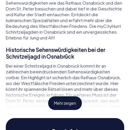
Sehenswürdigkeiten wie das Rathaus Osnabrück und den
Dom St. Peter besuchen und dabei tief in die Geschichte
und Kultur der Stadt eintauchen. Entdeckt die
kulinarischen Spezialitäten und erfahrt mehr über die
Bedeutung des Westfälischen Friedens. Die myCityHunt
Schnitzeljagden in Osnabrück sind ein unvergessliches
Erlebnis für Jung und Alt!
Historische Sehenswürdigkeiten bei der
Schnitzeljagd in Osnabrück
Bei einer Schnitzeljagd in Osnabrück kommt ihr an
zahlreichen beeindruckenden Sehenswürdigkeiten
vorbei. Ein Highlight ist sicherlich das Rathaus Osnabrück,
wo der Westfälische Frieden unterzeichnet wurde. Hier
könnt ihr spannende Rätsel lösen und mehr über dieses
historische Ereignis erfahren. Ein weiteres Muss ist der
Dom St. Peter, ein beeindruckendes Bauwerk, das euch
Mehr zeigen
mit seiner Architektur und Geschichte in den Bann ziehen
wird. Auch das Felix-Nussbaum-Haus, ein Museum, das
dem berühmten Maler gewidmet ist, gehört zu den
Stationen der Schnitzeljagd in Osnabrück. Jede dieser
Sehenswürdigkeiten bietet euch die Möglichkeit, Rätsel