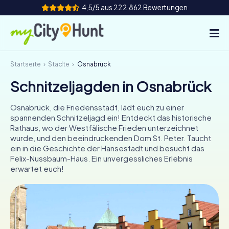
4,5/5 aus 222.862 Bewertungen
Startseite
Städte
Osnabrück
So funktioniert's
Schnitzeljagden in Osnabrück
Städte
Osnabrück, die Friedensstadt, lädt euch zu einer
Touren
spannenden Schnitzeljagd ein! Entdeckt das historische
Rathaus, wo der Westfälische Frieden unterzeichnet
wurde, und den beeindruckenden Dom St. Peter. Taucht
Teamevent
ein in die Geschichte der Hansestadt und besucht das
Felix-Nussbaum-Haus. Ein unvergessliches Erlebnis
Tickets
erwartet euch!
INT
AT
CH
DE
ES
FR
UK
IE
IT
NL