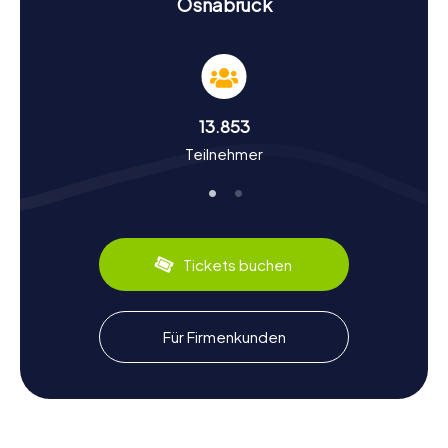
Osnabrück
zu lösen und dabei mehr über die Stadt zu erfahren.
Geschichte und Kultur bei der Schnitzeljagd in
Osnabrück entdecken
Osnabrück hat eine reiche Geschichte, die bis ins
13.853
Frühmittelalter zurückreicht. Bei unseren Schnitzeljagden
Teilnehmer
erfahrt ihr mehr über die Gründung des Bistums
Osnabrück im Jahr 780 und die Bedeutung der Stadt als
Hansestadt. Wusstet ihr, dass Osnabrück gemeinsam mit
Münster als Ort der Unterzeichnung des Westfälischen
Friedens von 1648 bekannt ist? Diese und viele weitere
interessante Fakten über die Geschichte und Kultur der
Tickets buchen
Stadt werden euch auf der Schnitzeljagd in Osnabrück
nähergebracht. Zudem könnt ihr kulinarische Spezialitäten
wie das Osnabrücker Pumpernickel probieren, ein dunkles
Roggenvollkornbrot, das in der Region sehr beliebt ist.
Für Firmenkunden
Nach der Schnitzeljagd in Osnabrück die
Umgebung erkunden
Nach einer spannenden Schnitzeljagd in Osnabrück könnt