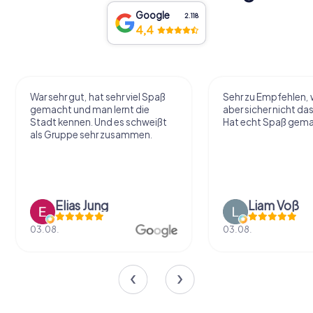
Google
2.118
4,4
War sehr gut, hat sehr viel Spaß
Sehr zu Empfehlen, 
gemacht und man lernt die
aber sicher nicht das
Stadt kennen. Und es schweißt
Hat echt Spaß gema
als Gruppe sehr zusammen.
Elias Jung
Liam Voß
03.08.
03.08.