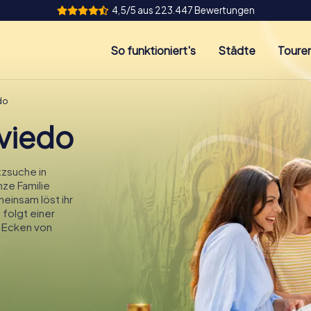
4,5/5 aus 223.447 Bewertungen
So funktioniert's
Städte
Toure
do
viedo
zsuche in
nze Familie
einsam löst ihr
 folgt einer
 Ecken von