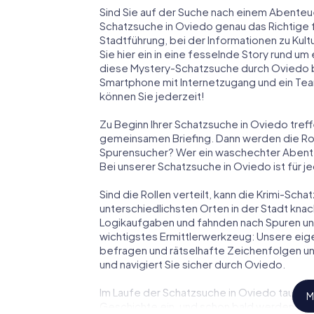
Sind Sie auf der Suche nach einem Abenteu
Schatzsuche in Oviedo genau das Richtige fü
Stadtführung, bei der Informationen zu Kul
Sie hier ein in eine fesselnde Story rund u
diese Mystery-Schatzsuche durch Oviedo be
Smartphone mit Internetzugang und ein Tea
können Sie jederzeit!
Zu Beginn Ihrer Schatzsuche in Oviedo treff
gemeinsamen Briefing. Dann werden die Roll
Spurensucher? Wer ein waschechter Abent
Bei unserer Schatzsuche in Oviedo ist für j
Sind die Rollen verteilt, kann die Krimi-Sc
unterschiedlichsten Orten in der Stadt knac
Logikaufgaben und fahnden nach Spuren und 
wichtigstes Ermittlerwerkzeug: Unsere eig
befragen und rätselhafte Zeichenfolgen un
und navigiert Sie sicher durch Oviedo.
Im Laufe der Schatzsuche in Oviedo tauchen
M
Geschichte ein, und schon bald werden Sie 