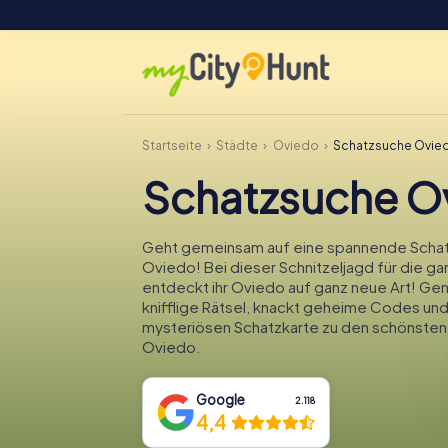
Startseite
Städte
Oviedo
Schatzsuche Ovie
Schatzsuche O
Geht gemeinsam auf eine spannende Schat
Oviedo! Bei dieser Schnitzeljagd für die ga
entdeckt ihr Oviedo auf ganz neue Art! Gem
knifflige Rätsel, knackt geheime Codes und
mysteriösen Schatzkarte zu den schönsten
Oviedo.
Google
2.118
4,4