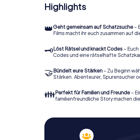
Highlights
👑
Geht gemeinsam auf Schatzsuche
– 
Films macht ihr euch zusammen auf di
🗝
Löst Rätsel und knackt Codes
– Euch 
Codes und eine rätselhafte Schatzka
🤝
Bündelt eure Stärken
– Zu Beginn wähl
Stärken. Abenteurer, Spurensucher ode
👪
Perfekt für Familien und Freunde
– Ei
familienfreundliche Story machen dies