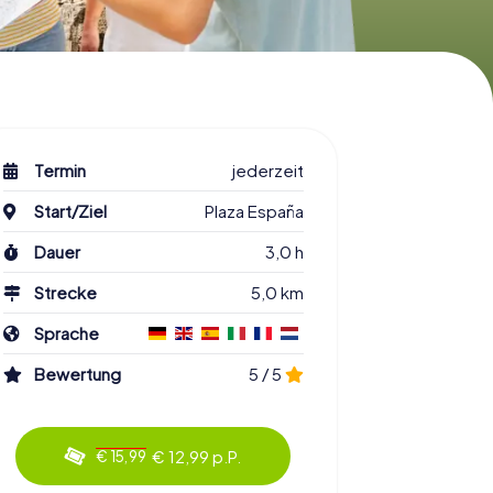
Termin
jederzeit
Start/Ziel
Plaza España
Dauer
3,0 h
Strecke
5,0 km
Sprache
Bewertung
5 / 5
€ 12,99 p.P.
€ 15,99