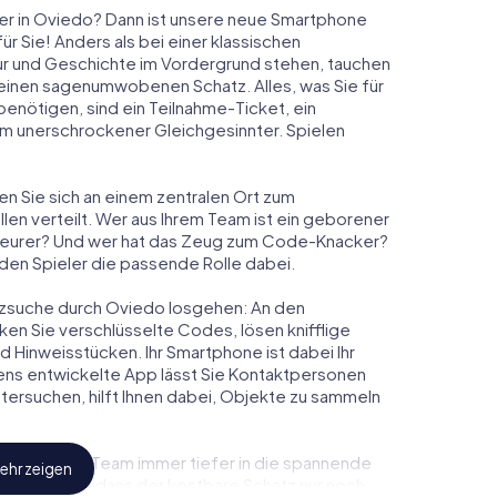
er in Oviedo? Dann ist unsere neue Smartphone
r Sie! Anders als bei einer klassischen
tur und Geschichte im Vordergrund stehen, tauchen
m einen sagenumwobenen Schatz. Alles, was Sie für
nötigen, sind ein Teilnahme-Ticket, ein
m unerschrockener Gleichgesinnter. Spielen
en Sie sich an einem zentralen Ort zum
en verteilt. Wer aus Ihrem Team ist ein geborener
eurer? Und wer hat das Zeug zum Code-Knacker?
eden Spieler die passende Rolle dabei.
hatzsuche durch Oviedo losgehen: An den
ken Sie verschlüsselte Codes, lösen knifflige
Hinweisstücken. Ihr Smartphone ist dabei Ihr
ens entwickelte App lässt Sie Kontaktpersonen
tersuchen, hilft Ihnen dabei, Objekte zu sammeln
 Sie und Ihr Team immer tiefer in die spannende
ehr zeigen
feststellen, dass der kostbare Schatz nur noch