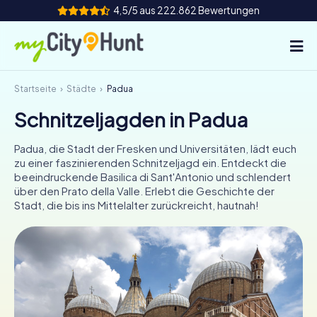
4,5/5 aus 222.862 Bewertungen
Startseite
Städte
Padua
So funktioniert's
Schnitzeljagden in Padua
Städte
Padua, die Stadt der Fresken und Universitäten, lädt euch
Touren
zu einer faszinierenden Schnitzeljagd ein. Entdeckt die
beeindruckende Basilica di Sant'Antonio und schlendert
über den Prato della Valle. Erlebt die Geschichte der
Teamevent
Stadt, die bis ins Mittelalter zurückreicht, hautnah!
Tickets
INT
AT
CH
DE
ES
FR
UK
IE
IT
NL