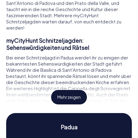
Sant'Antonio di Padova und den Prato della Valle, und
taucht ein in die reiche Geschichte und Kultur dieser
faszinierenden Stadt. Mehrere myCityHunt
Schnitzeljagden warten darauf, von euch entdeckt zu
werden!
myCityHunt Schnitzeljagden:
Sehenswürdigkeiten und Rätsel
Bei einer Schnitzeljagd in Padua werdet ihr zu einigen der
bekanntesten Sehenswürdigkeiten der Stadt geführt.
Während ihr die Basilica di Sant'Antonio di Padova
bestaunt, könnt ihr spannende Rätsel lösen und mehr über
die Geschichte dieser beeindruckenden Kirche erfahren.
Ein weiteres Highlight ist die Cappella degli Scrovegni mit
ihren weltberühmten Fresken von Giotto. Auch der Prato
Mehr zeigen
della Valle, einer der größten Plätze Europas, ist Teil der
myCityHunt Schnitzeljagden und bietet zahlreiche Rätsel
und Aufgaben, die es zu meistern gilt. Jede Schnitzeljagd
in Padua ist einzigartig und führt euch zu verschiedenen
Ecken der Stadt, die ihr sonst vielleicht übersehen
Padua
würdet.