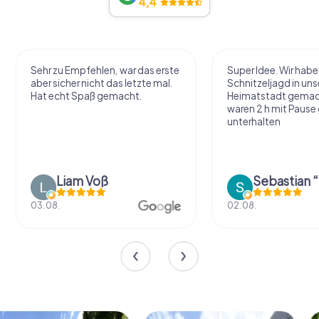
4,4
Sehr zu Empfehlen, war das erste
Super Idee. Wir habe
aber sicher nicht das letzte mal.
Schnitzeljagd in uns
Hat echt Spaß gemacht.
Heimatstadt gemac
waren 2 h mit Pause
unterhalten
Liam Voß
03.08.
02.08.