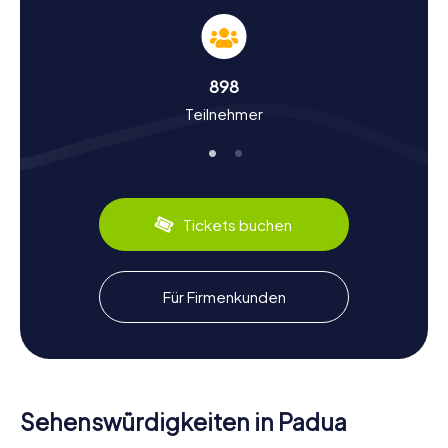
Schnitzeljagd in Padua: Geschichte und Kultur
hautnah erleben
Während eurer myCityHunt Schnitzeljagd in Padua erfahrt
898
ihr nicht nur spannende Geschichten über die Stadt,
Teilnehmer
sondern taucht auch tief in ihre Kultur ein. Padua, eine der
ältesten Städte Italiens, wurde angeblich vom Trojaner
Antenor gegründet und hat eine bewegte Geschichte
hinter sich. Wusstet ihr, dass die Universität Padua im Jahr
1222 gegründet wurde und somit eine der ältesten
Universitäten Europas ist? Hier lehrte sogar der berühmte
Tickets buchen
Galileo Galilei. Außerdem ist Padua für seine kulinarischen
Spezialitäten bekannt, wie zum Beispiel die köstlichen
„Bigoli“, eine Art dicke Spaghetti. Nach eurer
Schnitzeljagd in Padua könnt ihr in einem der vielen
Für Firmenkunden
gemütlichen Restaurants der Stadt einkehren und diese
lokalen Köstlichkeiten genießen.
Sehenswürdigkeiten in Padua