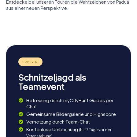
Entdecke bei unseren Touren die Wahrzeichen von Padua
aus einer neuen Perspektive.
Cappella
Basilika des
Botanischer
degli
heiligen
Garten
Scrovegni
Antonius
Padua
Kathedrale
Eremitani-
von Padua
Kirche
Schnitzeljagd als
Teamevent
Betreuung durch myCityHunt Guides per
Chat
Gemeinsame Bildergalerie und Highscore
Vernetzung durch Team-Chat
Kostenlose Umbuchung
(bis 7 Tage vor der
Veranstaltung)