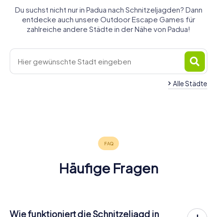
Du suchst nicht nur in Padua nach Schnitzeljagden? Dann
entdecke auch unsere Outdoor Escape Games für
zahlreiche andere Städte in der Nähe von Padua!
Alle Städte
Abano
Albignasego
Vigonza
Terme
Mira
Mirano
4 Touren
3 Touren
4 Touren
4 Touren
4 Touren
verfügbar
verfügbar
verfügbar
verfügbar
verfügbar
5,0
Häufige Fragen
Wie funktioniert die Schnitzeljagd in