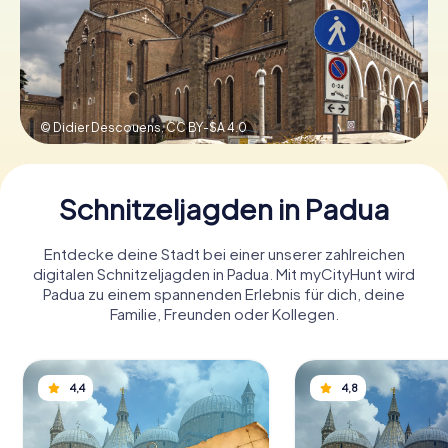
Tickets buchen
© Didier Descouens,
CC BY-SA 4.0
Gutscheine bestellen
Schnitzeljagden in Padua
Entdecke deine Stadt bei einer unserer zahlreichen
digitalen Schnitzeljagden in Padua. Mit myCityHunt wird
Padua zu einem spannenden Erlebnis für dich, deine
Familie, Freunden oder Kollegen.
4,4
4,8