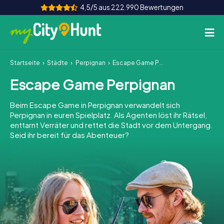
4,5/5 aus 222.990 Bewertungen
Startseite
Städte
Perpignan
Escape Game Perpignan
So funktioniert's
Escape Game Perpignan
Städte
Beim Escape Game in Perpignan verwandelt sich
Touren
Perpignan in euren Spielplatz. Als Agenten löst ihr Rätsel,
enttarnt Verräter und rettet die Stadt vor dem Untergang.
Seid ihr bereit für das Abenteuer?
Teamevent
Tickets
INT
AT
CH
DE
ES
FR
UK
IE
IT
NL