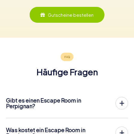
Gutscheine bestellen
Häufige Fragen
Gibt es einen Escape Room in
Perpignan?
In Perpignan gibt es jetzt die Möglichkeit, ein
Outdoor
Escape Game in der Innenstadt von Perpignan
zu spielen!
Anders als bei einem klassischen Escape Room, bei dem
Was kostet ein Escape Room in
die Spieler in einen kleinen Raum eingesperrt werden,