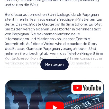
und retten die Welt.
Bei dieser actionreichen Schnitzeljagd durch Perpignan
steht Ihnen Ihr Team aus einsatzfreudigen Mitstreitern zur
Seite. Das wichtigste Gadget ist Ihr Smartphone: Es lotst
Sie zu den verschiedenen Einsatzorten in der Innenstadt
von Perpignan. Sie bekommen laufend neue
Informationen und Missionen von unserer Zentrale
übermittelt. Auf diese Weise wird die packende Story
des Escape Games in Perpignan vorangetrieben. Und
nehmen Sie unbedingt ab, wenn das Telefon klingelt! Eine
Kontaktperson könnte versuchen, mit Ihnen konspirativ in
Verbindung zu treten … Doch Vorsicht: So mancher
Mehr zeigen
Informant entpuppt sich als dubioser Doppelagent und so
manche Information als bewusst gelegte falsche Fährte.
Seien Sie auf der Hut, ziehen Sie die richtigen Schlüsse
und vor allem: Vertrauen Sie niemandem!
Anders als in einem klassischen Escape Room in Perpignan
sind Sie also nicht in ein Zimmer eingesperrt, aus dem Sie
sich in einem vorgegebenen Zeitfenster befreien
müssen. Diese Smartphone Schnitzeljagd erklärt ganz