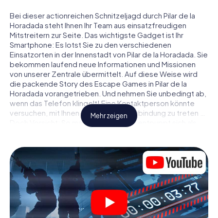
Bei dieser actionreichen Schnitzeljagd durch Pilar de la
Horadada steht Ihnen Ihr Team aus einsatzfreudigen
Mitstreitern zur Seite. Das wichtigste Gadget ist Ihr
Smartphone: Es lotst Sie zu den verschiedenen
Einsatzorten in der Innenstadt von Pilar de la Horadada. Sie
bekommen laufend neue Informationen und Missionen
von unserer Zentrale übermittelt. Auf diese Weise wird
die packende Story des Escape Games in Pilar de la
Horadada vorangetrieben. Und nehmen Sie unbedingt ab,
wenn das Telefon klingelt! Eine Kontaktperson könnte
versuchen, mit Ihnen konspirativ in Verbindung zu treten …
Mehr zeigen
Doch Vorsicht: So mancher Informant entpuppt sich als
dubioser Doppelagent und so manche Information als
bewusst gelegte falsche Fährte. Seien Sie auf der Hut,
ziehen Sie die richtigen Schlüsse und vor allem: Vertrauen
Sie niemandem!
Anders als in einem klassischen Escape Room in Pilar de la
Horadada sind Sie also nicht in ein Zimmer eingesperrt,
aus dem Sie sich in einem vorgegebenen Zeitfenster
befreien müssen. Diese Smartphone Schnitzeljagd erklärt