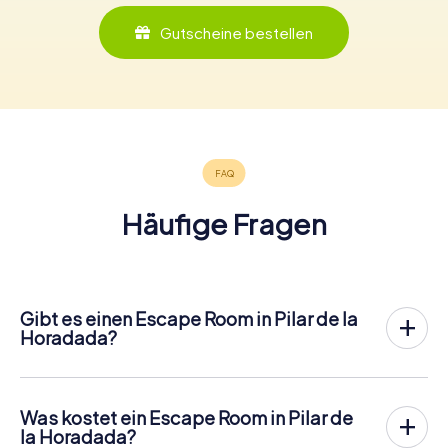
Gutscheine bestellen
Häufige Fragen
Gibt es einen Escape Room in Pilar de la
Horadada?
In Pilar de la Horadada gibt es jetzt die Möglichkeit, ein
Outdoor Escape Game in der Innenstadt von Pilar de la
Horadada
zu spielen!
Was kostet ein Escape Room in Pilar de
Anders als bei einem klassischen Escape Room, bei dem
la Horadada?
die Spieler in einen kleinen Raum eingesperrt werden,