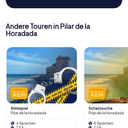
Andere Touren in Pilar de la
Horadada
€ 15,99
€ 15,99
€ 12,99
€ 12,99
Krimispiel
Schatzsuche
Pilar de la Horadada
Pilar de la Horadada
6 Sprachen
6 Sprachen
2,5 h
2,5 h