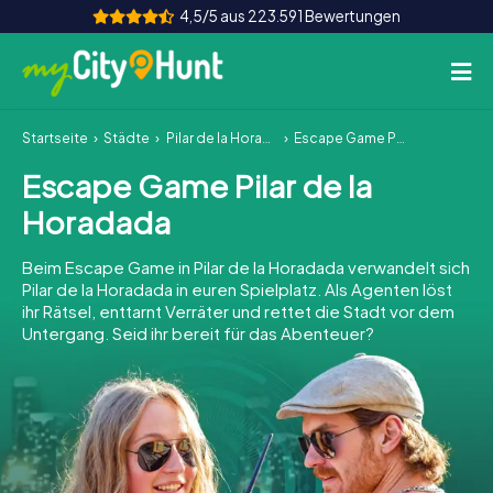
4,5/5 aus 223.591 Bewertungen
Startseite
Städte
Pilar de la Horadada
Escape Game Pilar de la Horadada
So funktioniert's
Escape Game Pilar de la
Städte
Horadada
Touren
Beim Escape Game in Pilar de la Horadada verwandelt sich
Pilar de la Horadada in euren Spielplatz. Als Agenten löst
Teamevent
ihr Rätsel, enttarnt Verräter und rettet die Stadt vor dem
Untergang. Seid ihr bereit für das Abenteuer?
Tickets
INT
AT
CH
DE
ES
FR
UK
IE
IT
NL