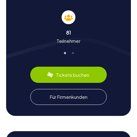
Geschichte und Kultur bei der Schnitzeljagd in
Pitești
Die myCityHunt Schnitzeljagden in Pitești sind eine
81
hervorragende Gelegenheit, mehr über die reiche
Teilnehmer
Geschichte und Kultur der Stadt zu erfahren. Pitești wurde
erstmals 1388 urkundlich erwähnt und hat seitdem eine
faszinierende Entwicklung durchlaufen. Wusstet ihr, dass
die Stadt einst Teil der römischen Provinz Moesia inferior
war? Oder dass hier der berüchtigte "Pitești-Experiment"
während der kommunistischen Ära stattfand? Bei den
Tickets buchen
Schnitzeljagden erfahrt ihr spannende Fakten wie diese
und taucht tief in die Geschichte der Stadt ein. Zudem
könnt ihr die kulinarischen Spezialitäten der Region
kennenlernen, wie zum Beispiel das traditionelle Mici, eine
Für Firmenkunden
Art gegrillte Hackfleischröllchen, die perfekt zu einem
erlebnisreichen Tag passen.
Erlebnisse nach der Schnitzeljagd in Pitești
Nach einer aufregenden Schnitzeljagd in Pitești gibt es