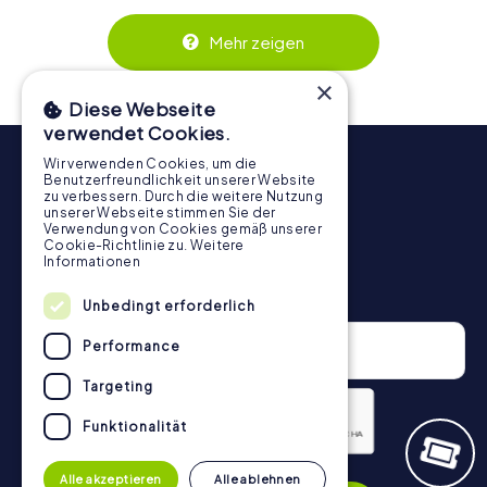
Zusammenspiel und erzeugen einen echten Teamspirit.
Dank der einfachen Handhabung über das Smartphone
Mehr zeigen
behält ihr jederzeit den Überblick. So wird die
Schnitzeljagd in Pitești für jedes Team – klein wie groß – zu
×
einem Highlight.
Diese Webseite
verwendet Cookies.
Wir verwenden Cookies, um die
Benutzerfreundlichkeit unserer Website
zu verbessern. Durch die weitere Nutzung
unserer Webseite stimmen Sie der
Verwendung von Cookies gemäß unserer
Cookie-Richtlinie zu.
Weitere
Informationen
Newsletter
Unbedingt erforderlich
Performance
Targeting
Funktionalität
Datenschutzerklärung
Alle akzeptieren
Alle ablehnen