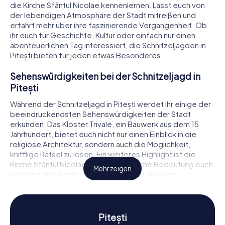
die Kirche Sfântul Nicolae kennenlernen. Lasst euch von
der lebendigen Atmosphäre der Stadt mitreißen und
erfahrt mehr über ihre faszinierende Vergangenheit. Ob
ihr euch für Geschichte, Kultur oder einfach nur einen
abenteuerlichen Tag interessiert, die Schnitzeljagden in
Pitești bieten für jeden etwas Besonderes.
Sehenswürdigkeiten bei der Schnitzeljagd in
Pitești
Während der Schnitzeljagd in Pitești werdet ihr einige der
beeindruckendsten Sehenswürdigkeiten der Stadt
erkunden. Das Kloster Trivale, ein Bauwerk aus dem 15.
Jahrhundert, bietet euch nicht nur einen Einblick in die
religiöse Architektur, sondern auch die Möglichkeit,
knifflige Rätsel zu lösen. Ein weiteres Highlight ist die
Kirche Sfântul Nicolae, deren historische Bedeutung euch
Mehr zeigen
während der Jagd nähergebracht wird. Auch die
Kunstgalerie von Pitești ist ein Muss für jeden
Kunstliebhaber und ein idealer Ort, um eure Schnitzeljagd
fortzusetzen. Diese Sehenswürdigkeiten sind nur ein
kleiner Vorgeschmack auf das, was euch bei einer
Pitești
Schnitzeljagd in Pitești erwartet.