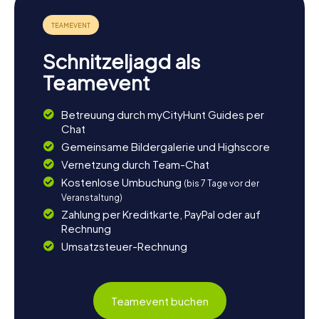
noch viel mehr zu entdecken. Der Parcul Lunca Argeșului
bietet euch die perfekte Gelegenheit, die Natur zu
genießen und den Tag entspannt ausklingen zu lassen.
Wenn ihr euch für die industrielle Seite der Stadt
Schnitzeljagd als
interessiert, lohnt sich ein Besuch des CET Pitești Sud,
einem markanten Wahrzeichen der Stadt. Die Kombination
Teamevent
aus historischen Erlebnissen und moderner Kultur macht
Pitești zu einem einzigartigen Reiseziel. Lasst euch von
der Vielfalt der Stadt begeistern und genießt die
Betreuung durch myCityHunt Guides per
unvergesslichen Erlebnisse, die euch bei den myCityHunt
Chat
Schnitzeljagden in Pitești erwarten.
Gemeinsame Bildergalerie und Highscore
Vernetzung durch Team-Chat
Kostenlose Umbuchung
(bis 7 Tage vor der
Veranstaltung)
Zahlung per Kreditkarte, PayPal oder auf
Rechnung
Umsatzsteuer-Rechnung
Teamevent buchen