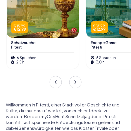
€ 15,99
€ 15,99
€ 12,99
€ 12,99
Schatzsuche
Escape Game
Pitești
Pitești
6 Sprachen
6 Sprachen
2,5 h
3,0 h
Willkommen in Pitești, einer Stadt voller Geschichte und
Kultur, die nur darauf wartet, von euch entdeckt zu
werden. Bei den myCityHunt Schnitzeljagden in Pitești
könnt ihr auf spannende Entdeckungstouren gehen und
dabei Sehenswürdigkeiten wie das Kloster Trivale oder