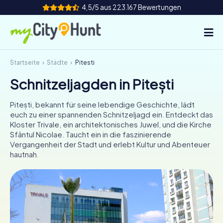
4,5/5 aus 223.167 Bewertungen
Startseite
Städte
Pitești
So funktioniert's
Schnitzeljagden in Pitești
Städte
Pitești, bekannt für seine lebendige Geschichte, lädt
Touren
euch zu einer spannenden Schnitzeljagd ein. Entdeckt das
Kloster Trivale, ein architektonisches Juwel, und die Kirche
Sfântul Nicolae. Taucht ein in die faszinierende
Teamevent
Vergangenheit der Stadt und erlebt Kultur und Abenteuer
hautnah.
Tickets
INT
AT
CH
DE
ES
FR
UK
IE
IT
NL