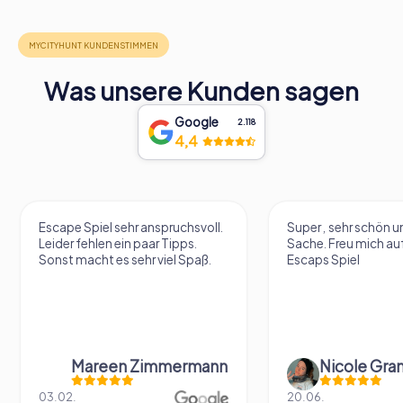
Was unsere Kunden sagen
Google
2.118
4,4
Escape Spiel sehr anspruchsvoll.
Super , sehr schön un
Leider fehlen ein paar Tipps.
Sache. Freu mich au
Sonst macht es sehr viel Spaß.
Escaps Spiel
Mareen Zimmermann
Nicole Gra
03.02.
20.06.