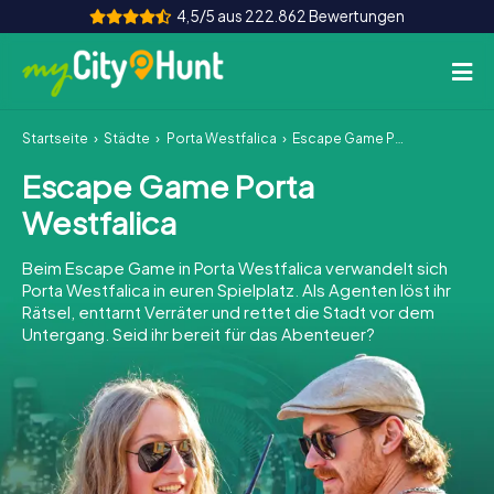
4,5/5 aus 222.862 Bewertungen
Startseite
Städte
Porta Westfalica
Escape Game Porta Westfalica
So funktioniert's
Escape Game Porta
Städte
Westfalica
Touren
Beim Escape Game in Porta Westfalica verwandelt sich
Porta Westfalica in euren Spielplatz. Als Agenten löst ihr
Teamevent
Rätsel, enttarnt Verräter und rettet die Stadt vor dem
Untergang. Seid ihr bereit für das Abenteuer?
Tickets
INT
AT
CH
DE
ES
FR
UK
IE
IT
NL