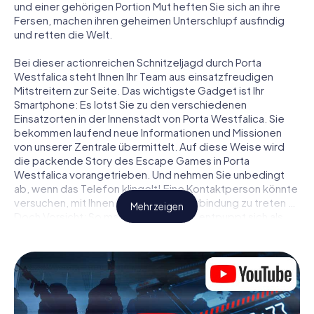
und einer gehörigen Portion Mut heften Sie sich an ihre
Fersen, machen ihren geheimen Unterschlupf ausfindig
und retten die Welt.
Bei dieser actionreichen Schnitzeljagd durch Porta
Westfalica steht Ihnen Ihr Team aus einsatzfreudigen
Mitstreitern zur Seite. Das wichtigste Gadget ist Ihr
Smartphone: Es lotst Sie zu den verschiedenen
Einsatzorten in der Innenstadt von Porta Westfalica. Sie
bekommen laufend neue Informationen und Missionen
von unserer Zentrale übermittelt. Auf diese Weise wird
die packende Story des Escape Games in Porta
Westfalica vorangetrieben. Und nehmen Sie unbedingt
ab, wenn das Telefon klingelt! Eine Kontaktperson könnte
versuchen, mit Ihnen konspirativ in Verbindung zu treten …
Mehr zeigen
Doch Vorsicht: So mancher Informant entpuppt sich als
dubioser Doppelagent und so manche Information als
bewusst gelegte falsche Fährte. Seien Sie auf der Hut,
ziehen Sie die richtigen Schlüsse und vor allem: Vertrauen
Sie niemandem!
Anders als in einem klassischen Escape Room in Porta