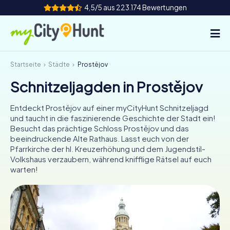
4,5/5 aus 223.174 Bewertungen
Startseite
Städte
Prostějov
So funktioniert's
Schnitzeljagden in Prostějov
Städte
Entdeckt Prostějov auf einer myCityHunt Schnitzeljagd
Touren
und taucht in die faszinierende Geschichte der Stadt ein!
Besucht das prächtige Schloss Prostějov und das
beeindruckende Alte Rathaus. Lasst euch von der
Teamevent
Pfarrkirche der hl. Kreuzerhöhung und dem Jugendstil-
Volkshaus verzaubern, während knifflige Rätsel auf euch
Tickets
warten!
INT
AT
CH
DE
ES
FR
UK
IE
IT
NL