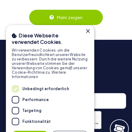
wird. Die interaktiven Aufgaben fördern das
Zusammenspiel und erzeugen einen echten Teamspirit.
Dank der einfachen Handhabung über das Smartphone
Mehr zeigen
behält ihr jederzeit den Überblick. So wird die
Schnitzeljagd in Prostějov für jedes Team – klein wie groß
×
– zu einem Highlight.
Diese Webseite
verwendet Cookies.
Wir verwenden Cookies, um die
Benutzerfreundlichkeit unserer Website
zu verbessern. Durch die weitere Nutzung
unserer Webseite stimmen Sie der
Verwendung von Cookies gemäß unserer
Cookie-Richtlinie zu.
Weitere
Informationen
Newsletter
Unbedingt erforderlich
Performance
Targeting
Funktionalität