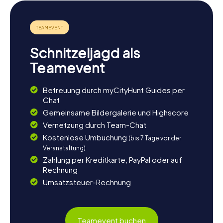
Ort für Spaziergänge sind. Wenn ihr noch mehr über die
Geschichte der Region erfahren möchtet, ist ein Besuch
im Museum Prostějovska im Alten Rathaus zu empfehlen.
Lasst euch von der Vielfalt Prostějovs verzaubern und
genießt die einzigartige Atmosphäre dieser charmanten
Schnitzeljagd als
Stadt.
Teamevent
Betreuung durch myCityHunt Guides per
Chat
Gemeinsame Bildergalerie und Highscore
Vernetzung durch Team-Chat
Kostenlose Umbuchung
(bis 7 Tage vor der
Veranstaltung)
Zahlung per Kreditkarte, PayPal oder auf
Rechnung
Umsatzsteuer-Rechnung
Teamevent buchen