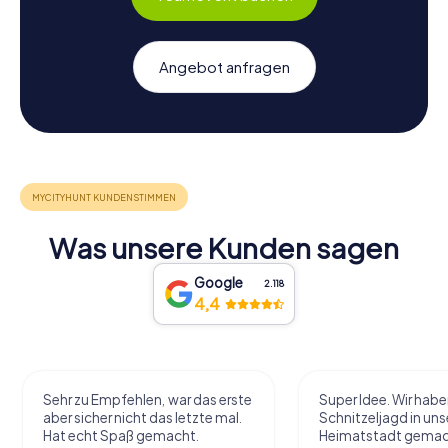
Angebot anfragen
Was unsere Kunden sagen
Google
2.118
4,4
Sehr zu Empfehlen, war das erste
Super Idee. Wir habe
aber sicher nicht das letzte mal.
Schnitzeljagd in uns
Hat echt Spaß gemacht.
Heimatstadt gemac