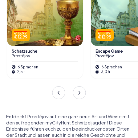
€ 15,99
€ 15,99
€ 12,99
€ 12,99
Schatzsuche
Escape Game
Prostějov
Prostějov
6 Sprachen
6 Sprachen
2,5 h
3,0 h
Entdeckt Prostějov auf eine ganz neue Art und Weise mit
den aufregenden myCityHunt Schnitzeljagden! Diese
Erlebnisse führen euch zu den beeindruckendsten Orten
der Stadt und lassen euch in die reiche Geschichte und