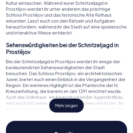
Kultur eintauchen. Während eurer Schnitzeljagd in
Prostějov werdet ihr unter anderem das prächtige
Schloss Prostějov und das historische Alte Rathaus
erkunden. Lasst euch von den Rätseln und Aufgaben
herausfordern, während ihr die Stadt auf eine spielerische
und interaktive Weise entdeckt.
Sehenswürdigkeiten bei der Schnitzeljagd in
Prostějov
Bei der Schnitzeljagd in Prostějov werdet ihr einige der
bedeutendsten Sehenswürdigkeiten der Stadt
besuchen. Das Schloss Prostějov, ein architektonisches
Juwel, bietet euch einen Einblick in die Vergangenheit der
Region. Ein weiteres Highlight ist die Pfarrkirche der hl.
Kreuzerhöhung, die bereits im Jahr 1391 errichtet wurde.
Auch das Volkshaus, ein beeindruckender Jugendstilbau,
wird euch mit seiner Architektur in Staunen versetzen. An
Mehr zeigen
jedem dieser Orte erwarten euch spannende Rätsel, die
gelöst werden wollen, um die nächste Etappe eurer
Schnitzeljagd in Prostějov freizuschalten.