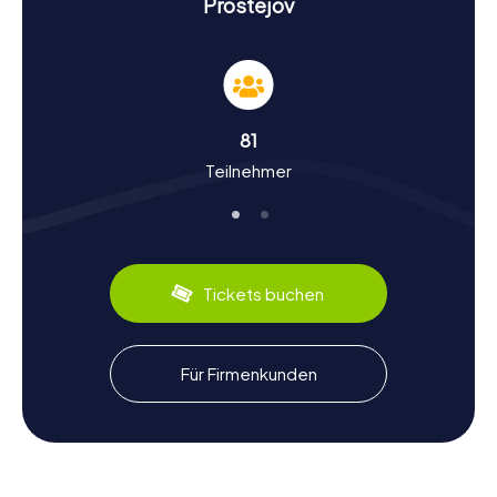
Geschichte und Kultur bei der Schnitzeljagd in
Prostějov
Prostějov
Während eurer Schnitzeljagd in Prostějov werdet ihr nicht
nur Sehenswürdigkeiten erkunden, sondern auch viel über
die Geschichte und Kultur der Stadt lernen. Prostějov
blickt auf eine lange und bewegte Vergangenheit zurück,
81
die bis ins 12. Jahrhundert reicht. Die Stadt war einst ein
Teilnehmer
bedeutendes Zentrum der Tuchmacherei und ist heute
bekannt für ihre Textilindustrie. Ein interessantes Detail ist,
dass Prostějov auch als "Hannakisches Jerusalem" bekannt
war, aufgrund seiner bedeutenden jüdischen Gemeinde.
Kulinarisch könnt ihr euch auf traditionelle mährische
Spezialitäten freuen, die euren Besuch abrunden.
Tickets buchen
Nach der Schnitzeljagd in Prostějov die
Umgebung erkunden
Für Firmenkunden
Nach einer spannenden Schnitzeljagd in Prostějov habt ihr
die Möglichkeit, die Umgebung weiter zu erkunden.
Besucht die Spitznerovy sady, einen idyllischen Park, der
sich perfekt für eine entspannte Pause eignet. Oder
erkundet die Kolářovy sady, die ebenfalls ein beliebter