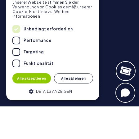
unserer Webseite stimmen Sie der
myCityHunt Bewertungen
Verwendung von Cookies gemäß unserer
Cookie-Richtlinie zu.
Weitere
Kontakt
Informationen
Datenschutz
Unbedingt erforderlich
Stadtrallye.de
Performance
Targeting
Funktionalität
Alle akzeptieren
Alle ablehnen
DETAILS ANZEIGEN
Schnitzeljagd
Unbedingt erforderlich
Performance
München - Zentrum
Hamburg - Altstadt
Berlin - Mitte
Targeting
Funktionalität
Köln
Münster
Nürnberg
Frankfurt am Main
Düsseldorf
Heidelberg
Stuttgart
Bonn
Bamberg
Hannover
Unbedingt erforderliche Cookies
Regensburg
Aachen
Dresden
Potsdam
Braunschweig
ermöglichen wesentliche Kernfunktionen