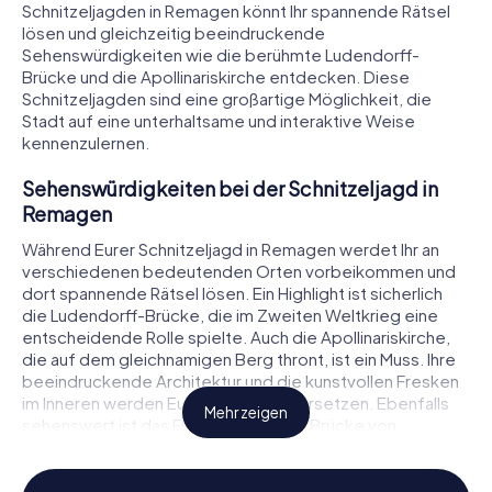
Schnitzeljagden in Remagen könnt Ihr spannende Rätsel
lösen und gleichzeitig beeindruckende
Sehenswürdigkeiten wie die berühmte Ludendorff-
Brücke und die Apollinariskirche entdecken. Diese
Schnitzeljagden sind eine großartige Möglichkeit, die
Stadt auf eine unterhaltsame und interaktive Weise
kennenzulernen.
Sehenswürdigkeiten bei der Schnitzeljagd in
Remagen
Während Eurer Schnitzeljagd in Remagen werdet Ihr an
verschiedenen bedeutenden Orten vorbeikommen und
dort spannende Rätsel lösen. Ein Highlight ist sicherlich
die Ludendorff-Brücke, die im Zweiten Weltkrieg eine
entscheidende Rolle spielte. Auch die Apollinariskirche,
die auf dem gleichnamigen Berg thront, ist ein Muss. Ihre
beeindruckende Architektur und die kunstvollen Fresken
im Inneren werden Euch in Staunen versetzen. Ebenfalls
Mehr zeigen
sehenswert ist das Friedensmuseum Brücke von
Remagen, das die bewegte Geschichte der Stadt und
der Brücke dokumentiert.