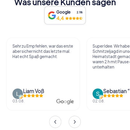
Was unsere Kunden sagen
Google
2.118
4,4
Sehr zu Empfehlen, war das erste
Super Idee. Wir habe
aber sicher nicht das letzte mal.
Schnitzeljagd in uns
Hat echt Spaß gemacht.
Heimatstadt gemac
waren 2 h mit Pause
unterhalten
Liam Voß
03.08.
02.08.