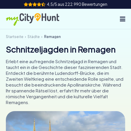
4,5/5 aus 222.990 Bewertungen
Startseite
Städte
Remagen
So funktioniert's
Schnitzeljagden in Remagen
Städte
Erlebt eine aufregende Schnitzeljagd in Remagen und
Touren
taucht ein in die Geschichte dieser faszinierenden Stadt.
Entdeckt die berühmte Ludendorff-Brücke, die im
Zweiten Weltkrieg eine entscheidende Rolle spielte, und
Teamevent
besucht die beeindruckende Apollinariskirche. Während
Ihr spannende Rätsel löst, erfahrt Ihr mehr über die
Tickets
römische Vergangenheit und die kulturelle Vielfalt
Remagens.
INT
AT
CH
DE
ES
FR
UK
IE
IT
NL