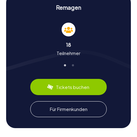
Geschichte und Kultur bei der Schnitzeljagd in
Remagen
Remagen
Bei unseren Schnitzeljagden in Remagen erfahrt Ihr viel
über die reiche Geschichte und Kultur der Stadt.
Remagen geht auf ein römisches Kastell zurück, das vor
gut 2000 Jahren errichtet wurde. Ihr werdet interessante
18
Fakten über die römische Vergangenheit der Stadt und
Teilnehmer
deren Entwicklung im Mittelalter entdecken. Wusstet Ihr,
dass Remagen im Jahr 1221 den Status einer freien
Stadtgemeinde erhielt? Oder dass die Stadt im 11.
Jahrhundert eine wichtige Rolle im Münzhandel spielte?
Auch kulinarisch hat Remagen einiges zu bieten. Probiert
unbedingt das lokale Gericht "Döppekoche", eine Art
Tickets buchen
Kartoffelkuchen, der in der Region sehr beliebt ist.
Nach der Schnitzeljagd in Remagen die
Für Firmenkunden
Umgebung erkunden
Wenn Ihr nach Eurer Schnitzeljagd in Remagen noch mehr
von der Region entdecken möchtet, gibt es viele
Möglichkeiten. Ein Spaziergang entlang des Rheinufers