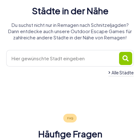
Städte in der Nähe
Du suchst nicht nur in Remagen nach Schnitzeljagden?
Dann entdecke auch unsere Outdoor Escape Games für
zahlreiche andere Städte in der Nähe von Remagen!
Alle Städte
Bad
Linz am
Neuenahr-
Rhein
Sinzig
Bad Honnef
Ahrweiler
Bad Breisig
Königswinter
4 Touren
4 Touren
5 Touren
Meckenheim
Andernach
Bonn
4 Touren
1 Touren
4 Touren
verfügbar
verfügbar
verfügbar
Rheinbach
4 Touren
4 Touren
6 Touren
verfügbar
verfügbar
verfügbar
4,4
4,2
4,4
4 Touren
verfügbar
verfügbar
verfügbar
4,3
4,3
4,3
verfügbar
4,7
4,5
4,4
4,4
Häufige Fragen