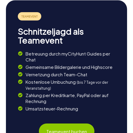
Nach eurer Schnitzeljagd in Rende bietet es sich an, die
Umgebung weiter zu erkunden. Die Nähe zu Cosenza,
einer weiteren historischen Stadt, ermöglicht es euch,
eure Entdeckungsreise fortzusetzen. Besucht das MAON
- Museo d'arte dell'Otto e Novecento, um mehr über die
Schnitzeljagd als
künstlerische Geschichte der Region zu erfahren. Wenn
ihr euch nach eurer Schnitzeljagd entspannen möchtet,
Teamevent
bieten die umliegenden Hügel und das milde Klima den
perfekten Rahmen für einen gemütlichen Spaziergang
Betreuung durch myCityHunt Guides per
oder ein Picknick mit lokalen Delikatessen. Rende ist nicht
Chat
nur ein Ort voller Geschichte, sondern auch ein Tor zu den
vielen Schätzen Kalabriens.
Gemeinsame Bildergalerie und Highscore
Vernetzung durch Team-Chat
Kostenlose Umbuchung
(bis 7 Tage vor der
Veranstaltung)
Zahlung per Kreditkarte, PayPal oder auf
Rechnung
Umsatzsteuer-Rechnung
Teamevent buchen