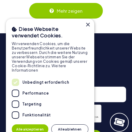
Zusammenspiel und erzeugen einen echten Teamspirit.
Dank der einfachen Handhabung über das Smartphone
Mehr zeigen
behält ihr jederzeit den Überblick. So wird die
Schnitzeljagd in Rende für jedes Team – klein wie groß –
×
zu einem Highlight.
Diese Webseite
verwendet Cookies.
Wir verwenden Cookies, um die
Benutzerfreundlichkeit unserer Website
zu verbessern. Durch die weitere Nutzung
unserer Webseite stimmen Sie der
Verwendung von Cookies gemäß unserer
Cookie-Richtlinie zu.
Weitere
Informationen
Newsletter
Unbedingt erforderlich
Performance
Targeting
Funktionalität
Datenschutzerklärung
Alle akzeptieren
Alle ablehnen