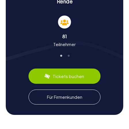
Rende
darauf, von euch gelöst zu werden, um die Schnitzeljagd
in Rende erfolgreich zu meistern.
Geschichte und Kultur erleben bei der
Schnitzeljagd in Rende
81
Die myCityHunt Schnitzeljagden in Rende sind nicht nur ein
Teilnehmer
Abenteuer, sondern auch eine Reise durch die reiche
Geschichte und Kultur der Stadt. Ursprünglich im 6.
Jahrhundert v. Chr. gegründet, hat Rende eine bewegte
Vergangenheit, die von den Normannen geprägt wurde,
die im 11. Jahrhundert das Castello errichteten. Während
der Schnitzeljagd erfahrt ihr mehr über diese
Tickets buchen
faszinierende Geschichte und entdeckt interessante
Fakten, wie die Bedeutung der Universität der Calabria im
Ortsteil Arcavacata. Auch die kulinarischen Spezialitäten,
wie die lokalen Weine und traditionellen Gerichte, sind Teil
Für Firmenkunden
der kulturellen Entdeckungen, die euch erwarten.
Nach der Schnitzeljagd in Rende die Umgebung
erkunden