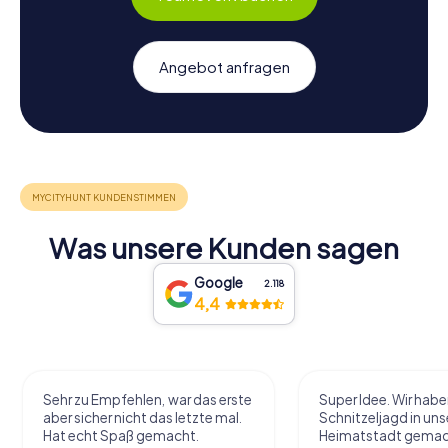
Angebot anfragen
Was unsere Kunden sagen
Google
2.118
4,4
Sehr zu Empfehlen, war das erste
Super Idee. Wir habe
aber sicher nicht das letzte mal.
Schnitzeljagd in uns
Hat echt Spaß gemacht.
Heimatstadt gemac