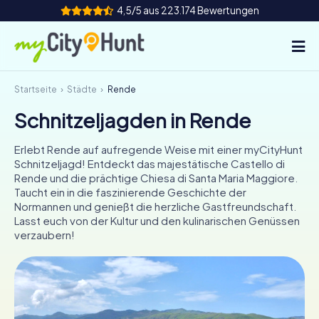
4,5/5 aus 223.174 Bewertungen
Startseite
Städte
Rende
So funktioniert's
Schnitzeljagden in Rende
Städte
Erlebt Rende auf aufregende Weise mit einer myCityHunt
Touren
Schnitzeljagd! Entdeckt das majestätische Castello di
Rende und die prächtige Chiesa di Santa Maria Maggiore.
Taucht ein in die faszinierende Geschichte der
Teamevent
Normannen und genießt die herzliche Gastfreundschaft.
Lasst euch von der Kultur und den kulinarischen Genüssen
Tickets
verzaubern!
INT
AT
CH
DE
ES
FR
UK
IE
IT
NL