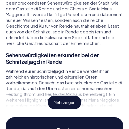
beeindruckendsten Sehenswürdigkeiten der Stadt, wie
dem Castello di Rende und der Chiesa di Santa Maria
Maggiore. Ihr werdet knifflige Rätsel lösen und dabei nicht
nur euer Wissen testen, sondern auch die reiche
Geschichte und Kultur von Rende hautnah erleben. Lasst
euch von der Schnitzeljagd in Rende begeistern und
erkundet dabei die kulinarischen Spezialitäten und die
herzliche Gastfreundschaft der Einheimischen.
Sehenswürdigkeiten erkunden bei der
Schnitzeljagd in Rende
Während eurer Schnitzeljagd in Rende werdet ihr an
zahlreichen historischen und kulturellen Orten
vorbeikommen. Besucht das beeindruckende Castello di
Rende, das auf den Überresten einer normannischen
Festung thront und heute das Rathaus beherbergt. Ein
weiteres Highlight ist die Chiesa di Santa Maria Maggiore,
Mehr zeigen
eine prächtige Kirche aus dem 16. Jahrhundert, die mit
ihrer kunstvollen Architektur fasziniert. Auch die barocke
Chiesa della Madonna del Rosario aus dem 17. Jahrhundert
lädt dazu ein, ihre Schönheit zu entdecken. Bei jeder
dieser Sehenswürdigkeiten warten spannende Rätsel