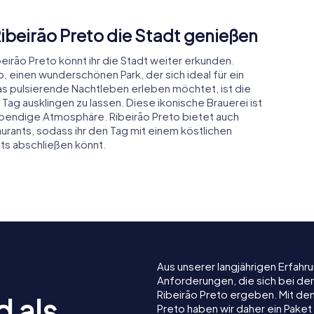
Ribeirão Preto die Stadt genießen
eirão Preto könnt ihr die Stadt weiter erkunden.
 einen wunderschönen Park, der sich ideal für ein
as pulsierende Nachtleben erleben möchtet, ist die
ag ausklingen zu lassen. Diese ikonische Brauerei ist
 lebendige Atmosphäre. Ribeirão Preto bietet auch
urants, sodass ihr den Tag mit einem köstlichen
ts abschließen könnt.
Aus unserer langjährigen Erfah
Anforderungen, die sich bei de
Ribeirão Preto ergeben. Mit de
d als
Preto haben wir daher ein Paket