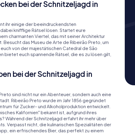
ken bei der Schnitzeljagd in
önnt ihr einige der beeindruckendsten
bei knifflige Rätsel lösen. Startet eure
em charmanten Viertel, das mit seiner Architektur
t. Besucht das Museu de Arte de Ribeirão Preto, um
st euch von der majestätischen Catedral de São
 bietet euch spannende Rätsel, die es zu lösen gilt,
en bei der Schnitzeljagd in
Preto sind nicht nur ein Abenteuer, sondern auch eine
Stadt. Ribeirão Preto wurde im Jahr 1856 gegründet
ntrum für Zucker- und Alkoholproduktion entwickelt.
anisches Kalifornien" bekannt ist, aufgrund ihres
? Während der Schnitzeljagd erfahrt ihr mehr über
ts. Verpasst nicht, die kulinarischen Spezialitäten der
pp, ein erfrischendes Bier, das perfekt zu einem