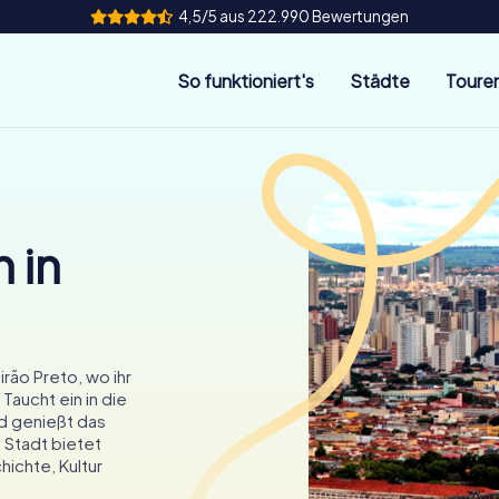
4,5/5 aus 222.990 Bewertungen
So funktioniert's
Städte
Toure
 in
rão Preto, wo ihr
Taucht ein in die
nd genießt das
 Stadt bietet
ichte, Kultur