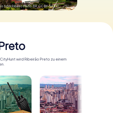
o from Ribeiro Preto, BR,
CC BY-SA 2.0
 Preto
yCityHunt wird Ribeirão Preto zu einem
en.