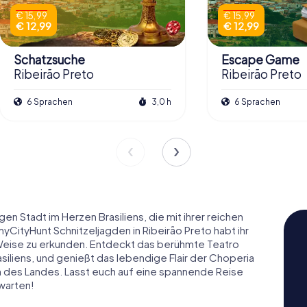
€ 15,99
€ 15,99
€ 12,99
€ 12,99
Schatzsuche
Escape Game
Ribeirão Preto
Ribeirão Preto
6 Sprachen
3,0 h
6 Sprachen
en Stadt im Herzen Brasiliens, die mit ihrer reichen
yCityHunt Schnitzeljagden in Ribeirão Preto habt ihr
e Weise zu erkunden. Entdeckt das berühmte Teatro
siliens, und genießt das lebendige Flair der Choperia
n des Landes. Lasst euch auf eine spannende Reise
 warten!