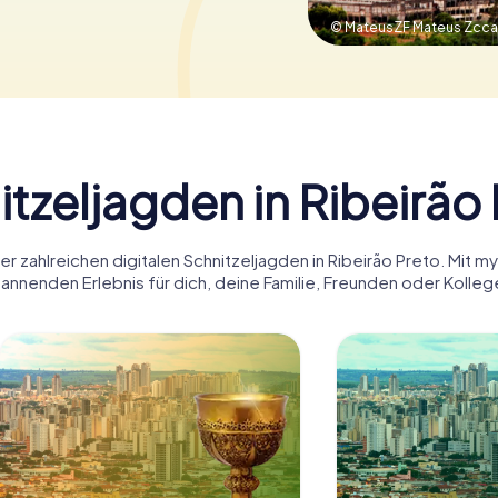
© MateusZF Mateus Zccar
tzeljagden in Ribeirão
r zahlreichen digitalen Schnitzeljagden in Ribeirão Preto. Mit m
annenden Erlebnis für dich, deine Familie, Freunden oder Kolleg