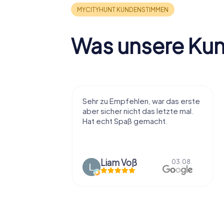
Was unsere Ku
r viel Spaß
Sehr zu Empfehlen, war das erste
t die Stadt
aber sicher nicht das letzte mal.
ißt als
Hat echt Spaß gemacht.
en.
Liam Voß
03.08.
03.08.