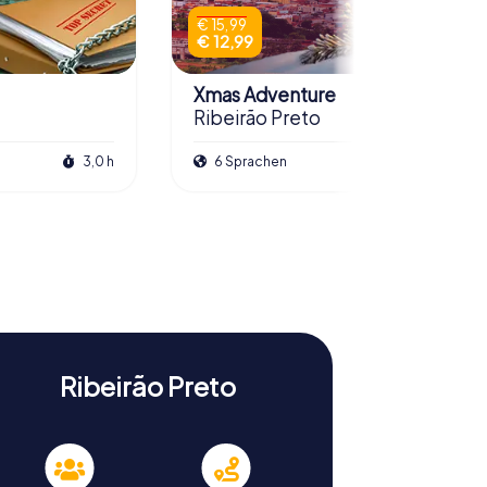
€ 15,99
€ 12,99
Xmas Adventure
Ribeirão Preto
3,0 h
6 Sprachen
2,5 h
Ribeirão Preto