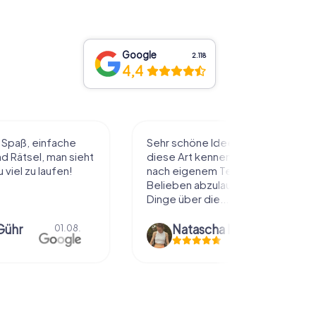
Google
2.118
4,4
l Spaß, einfache
Sehr schöne Idee die Stadt auf
 Rätsel, man sieht
diese Art kennenzulernen. Alles
 viel zu laufen!
nach eigenem Tempo und
Belieben abzulaufen und dabei
Dinge über die...
Gühr
Natascha Reuter
01.08.
01.08.