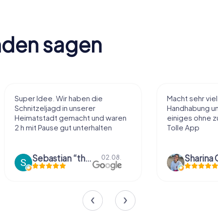
nden sagen
Super Idee. Wir haben die
Macht sehr vie
Schnitzeljagd in unserer
Handhabung und
Heimatstadt gemacht und waren
einiges ohne zu
2 h mit Pause gut unterhalten
Tolle App
Sebastian “the sleeping Boxer Dog” Röhner
Sharina 
02.08.