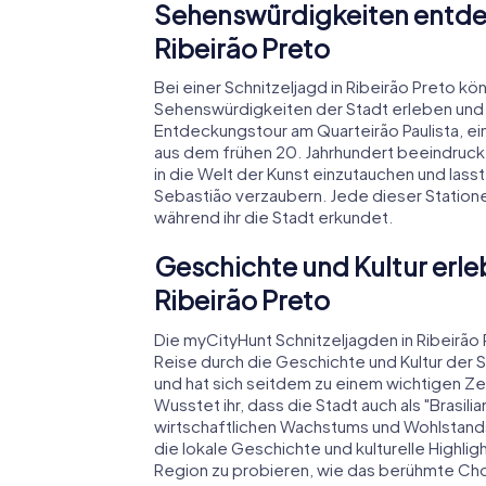
Sehenswürdigkeiten entdec
Ribeirão Preto
Bei einer Schnitzeljagd in Ribeirão Preto k
Sehenswürdigkeiten der Stadt erleben und da
Entdeckungstour am Quarteirão Paulista, ein
aus dem frühen 20. Jahrhundert beeindruck
in die Welt der Kunst einzutauchen und las
Sebastião verzaubern. Jede dieser Stationen
während ihr die Stadt erkundet.
Geschichte und Kultur erleb
Ribeirão Preto
Die myCityHunt Schnitzeljagden in Ribeirão 
Reise durch die Geschichte und Kultur der 
und hat sich seitdem zu einem wichtigen Ze
Wusstet ihr, dass die Stadt auch als "Brasili
wirtschaftlichen Wachstums und Wohlstands
die lokale Geschichte und kulturelle Highligh
Region zu probieren, wie das berühmte Cho