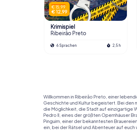
€ 15,99
€ 12,99
Krimispiel
Ribeirão Preto
6 Sprachen
2,5 h
Willkommen in Ribeirão Preto, einer lebendig
Geschichte und Kultur begeistert. Bei den m
die Möglichkeit, die Stadt auf einzigartig
Pedro II, eines der größten Opernhäuser Bra
Pinguim, einer der bekanntesten Brauereie
ein, bei der Rätsel und Abenteuer auf euch