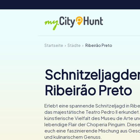
Startseite
Städte
Ribeirão Preto
Schnitzeljagden
Ribeirão Preto
Erlebt eine spannende Schnitzeljagd in Ribei
das majestätische Teatro Pedro II erkundet. 
künstlerische Vielfalt des Museu de Arte u
lebendige Flair der Choperia Pinguim. Diese
euch eine faszinierende Mischung aus Gesch
und kulinarischem Genuss.