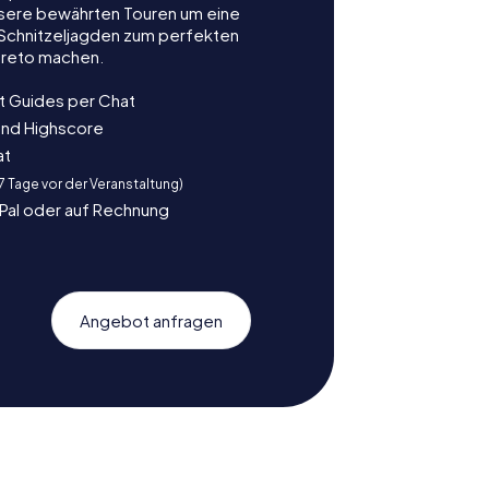
nsere bewährten Touren um eine
e Schnitzeljagden zum perfekten
 Preto machen.
t Guides per Chat
und Highscore
at
 7 Tage vor der Veranstaltung)
yPal oder auf Rechnung
Angebot anfragen