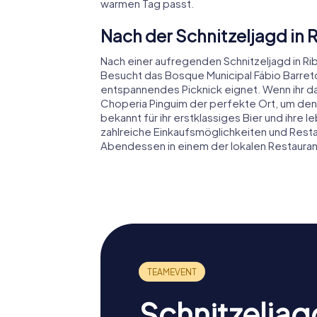
warmen Tag passt.
Nach der Schnitzeljagd in 
Nach einer aufregenden Schnitzeljagd in Rib
Besucht das Bosque Municipal Fábio Barreto,
entspannendes Picknick eignet. Wenn ihr d
Choperia Pinguim der perfekte Ort, um den T
bekannt für ihr erstklassiges Bier und ihre
zahlreiche Einkaufsmöglichkeiten und Resta
Abendessen in einem der lokalen Restauran
Schnitzeljag