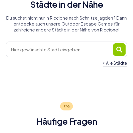
Städte in der Nähe
Du suchst nicht nur in Riccione nach Schnitzeljagden? Dann
entdecke auch unsere Outdoor Escape Games für
zahlreiche andere Städte in der Nähe von Riccione!
Alle Städte
Rimini
Pesaro
Cesenatico
Urbino
Fano
Cesena
6 Touren
4 Touren
4 Touren
Cervia
Forlì
Senigallia
4 Touren
4 Touren
6 Touren
verfügbar
verfügbar
verfügbar
Ravenna
4 Touren
6 Touren
4 Touren
verfügbar
verfügbar
verfügbar
4,5
4,5
4,5
6 Touren
verfügbar
verfügbar
verfügbar
4,4
4,8
4,5
verfügbar
4,3
4,2
4,3
4,4
Häufige Fragen