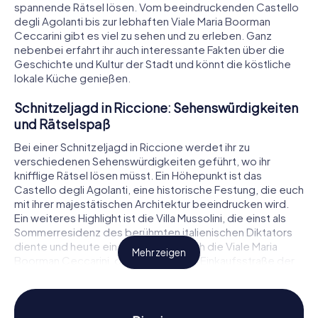
spannende Rätsel lösen. Vom beeindruckenden Castello
degli Agolanti bis zur lebhaften Viale Maria Boorman
Ceccarini gibt es viel zu sehen und zu erleben. Ganz
nebenbei erfahrt ihr auch interessante Fakten über die
Geschichte und Kultur der Stadt und könnt die köstliche
lokale Küche genießen.
Schnitzeljagd in Riccione: Sehenswürdigkeiten
und Rätselspaß
Bei einer Schnitzeljagd in Riccione werdet ihr zu
verschiedenen Sehenswürdigkeiten geführt, wo ihr
knifflige Rätsel lösen müsst. Ein Höhepunkt ist das
Castello degli Agolanti, eine historische Festung, die euch
mit ihrer majestätischen Architektur beeindrucken wird.
Ein weiteres Highlight ist die Villa Mussolini, die einst als
Sommerresidenz des berühmten italienischen Diktators
diente und heute ein Museum ist. Auch die Viale Maria
Mehr zeigen
Boorman Ceccarini, die bekannteste Einkaufsstraße der
Stadt, solltet ihr nicht verpassen. Hier könnt ihr nicht nur
shoppen, sondern auch einige der besten Cafés und
Restaurants der Stadt entdecken.