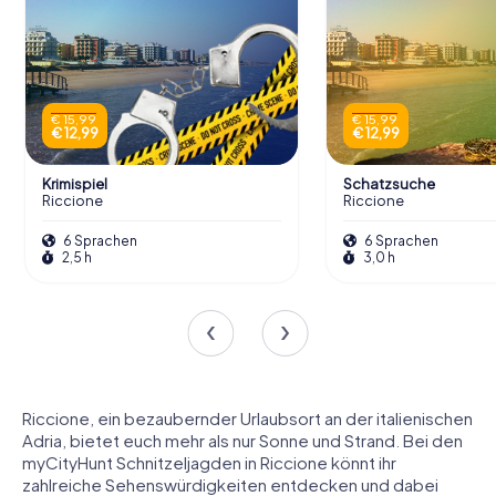
€ 15,99
€ 15,99
€ 12,99
€ 12,99
Krimispiel
Schatzsuche
Riccione
Riccione
6 Sprachen
6 Sprachen
2,5 h
3,0 h
Riccione, ein bezaubernder Urlaubsort an der italienischen
Adria, bietet euch mehr als nur Sonne und Strand. Bei den
myCityHunt Schnitzeljagden in Riccione könnt ihr
zahlreiche Sehenswürdigkeiten entdecken und dabei