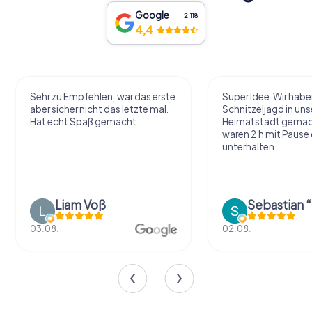
Google
2.118
4,4
Sehr zu Empfehlen, war das erste
Super Idee. Wir habe
aber sicher nicht das letzte mal.
Schnitzeljagd in uns
Hat echt Spaß gemacht.
Heimatstadt gemac
waren 2 h mit Pause
unterhalten
Liam Voß
03.08.
02.08.