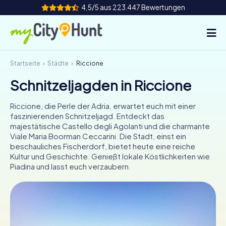
4,5/5 aus 223.447 Bewertungen
Startseite
Städte
Riccione
So funktioniert's
Schnitzeljagden in Riccione
Städte
Riccione, die Perle der Adria, erwartet euch mit einer
Touren
faszinierenden Schnitzeljagd. Entdeckt das
majestätische Castello degli Agolanti und die charmante
Viale Maria Boorman Ceccarini. Die Stadt, einst ein
Teamevent
beschauliches Fischerdorf, bietet heute eine reiche
Kultur und Geschichte. Genießt lokale Köstlichkeiten wie
Tickets
Piadina und lasst euch verzaubern.
INT
AT
CH
DE
ES
FR
UK
IE
IT
NL