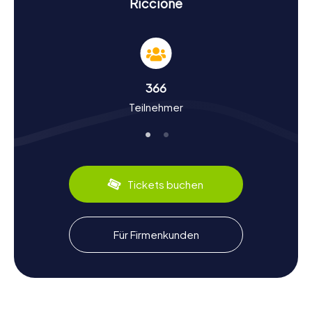
Riccione
Schnitzeljagd in Riccione: Geschichte und
Kultur erleben
Während der myCityHunt Schnitzeljagden in Riccione
werdet ihr viel über die reiche Geschichte und Kultur der
Stadt erfahren. Riccione wurde erstmals im 13.
366
Jahrhundert urkundlich erwähnt und hat sich seitdem von
Teilnehmer
einem kleinen Fischerdorf zu einem beliebten Urlaubsziel
entwickelt. Interessante Fakten wie die Bedeutung der
Villa Mussolini und die Geschichte des Castello degli
Agolanti werden euch auf eurem Weg begleiten. Auch
kulinarisch hat Riccione einiges zu bieten: Probiert
unbedingt die lokalen Spezialitäten wie Piadina, ein
Tickets buchen
traditionelles Fladenbrot, das oft mit Käse und Schinken
gefüllt wird.
Nach der Schnitzeljagd in Riccione die
Für Firmenkunden
Umgebung erkunden
Wenn ihr nach eurer Schnitzeljagd in Riccione noch mehr
entdecken möchtet, gibt es viele Möglichkeiten. Ein
Besuch im Oltremare, einem Freizeitpark, der sich auf die