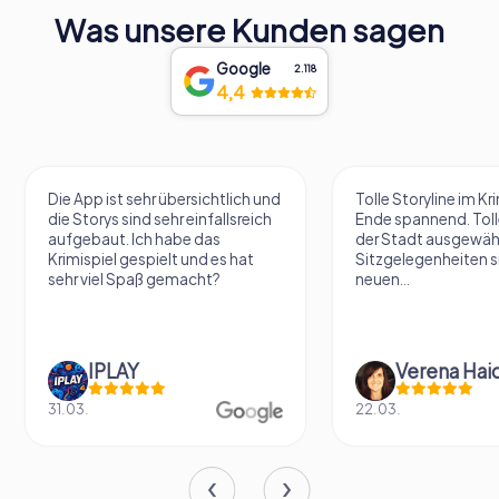
Was unsere Kunden sagen
Google
2.118
4,4
Die App ist sehr übersichtlich und
Tolle Storyline im Kr
die Storys sind sehr einfallsreich
Ende spannend. Tolle
aufgebaut. Ich habe das
der Stadt ausgewäh
Krimispiel gespielt und es hat
Sitzgelegenheiten s
sehr viel Spaß gemacht?
neuen...
IPLAY
31.03.
22.03.