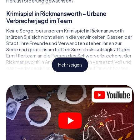
Herausforderung gewachsen?
Krimispiel in Rickmansworth – Urbane
Verbrecherjagd im Team
Keine Sorge, bei unserem Krimispiel in Rickmansworth
stürzen Sie sich nicht allein in die verwinkelten Gassen der
Stadt. Ihre Freunde und Verwandten stehen Ihnen zur
Seite und gemeinsam heften Sie sich als schlagkräftiges
Ermittlerteam an die Fersen des Schwerverbrechers, der
Rickmansworth in Angst und Schrecken versetzt! Voll und
Mehr zeigen
ganz verlassen können Sie sich dabei auf Ihr wichtigstes
Ermittlerutensil, Ihr Smartphone. Mittels GPS-Navigation
leitet es Sie auf Ihrer Spurensuche zum Tatort, zu
zahlreichen Schauplätzen in Rickmansworth, die mit der
Tat in Verbindung stehen, und schließlich zum Mörder. An
jedem Ort knacken Sie knifflige Rätsel und kommen so
Stück für Stück der Lösung des Falls immer näher. Anders
als bei einem klassischen Krimi Dinner in Rickmansworth
bestimmen also Sie das Geschehen, bewegen sich an der
frischen Luft und entdecken obendrein die Stadt mit ganz
neuen Augen.