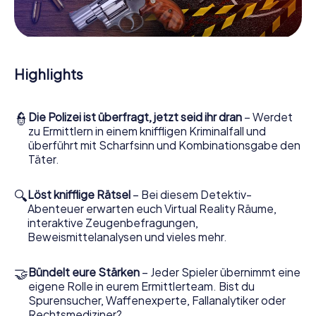
Mitmachkrimi in Rickmansworth - Die
interaktive Krimi Tour
Und Sie werden Augen machen, was das myCityHunt
Krimispiel Rickmansworth aus Ihren Smartphones
Highlights
herausholt! Ob Videoschalte zu einem Zeugen, geheimes
Belauschen von Verdächtigen oder die virtuelle
Erkundung konspirativer Räumlichkeiten – dieser
👮
Die Polizei ist überfragt, jetzt seid ihr dran
– Werdet
Mitmachkrimi nutzt sämtliche multimedialen Fähigkeiten
zu Ermittlern in einem kniffligen Kriminalfall und
Ihres Handgeräts. Das Krimispiel in Rickmansworth holt
überführt mit Scharfsinn und Kombinationsgabe den
aber auch aus Ihnen und Ihren Mitstreitern verborgene
Täter.
Talente heraus! Sie schlüpfen in spannende Rollen und
meistern die Krimi-Stadtrallye durch Rickmansworth als
Kriminalist, Fallanalytiker oder Gerichtsmediziner. Sie
🔍
Löst knifflige Rätsel
– Bei diesem Detektiv-
bekommen herausfordernde Zusatzaufgaben auf Ihre
Abenteuer erwarten euch Virtual Reality Räume,
Handys gespielt, die Ihrem jeweiligem Charakter
interaktive Zeugenbefragungen,
entsprechen und dem Schlagwort
Beweismittelanalysen und vieles mehr.
„Abwechslungsreichtum“ an ganz neue Bedeutung
verleihen.
🤝
Bündelt eure Stärken
– Jeder Spieler übernimmt eine
eigene Rolle in eurem Ermittlerteam. Bist du
Das Krimispiel in Rickmansworth kann
Spurensucher, Waffenexperte, Fallanalytiker oder
beginnen!
Rechtsmediziner?