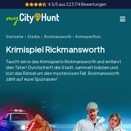
4,5/5 aus 223.174 Bewertungen
Startseite
Städte
Rickmansworth
Krimispiel Rickmansworth
So funktioniert's
Krimispiel Rickmansworth
Städte
Taucht ein in das Krimispiel in Rickmansworth und entlarvt
Touren
den Täter! Durchstreift die Stadt, sammelt Indizien und
löst das Rätsel um den mysteriösen Fall. Rickmansworth
zählt auf eure Spürnasen!
Teamevent
Tickets
INT
AT
CH
DE
ES
FR
UK
IE
IT
NL