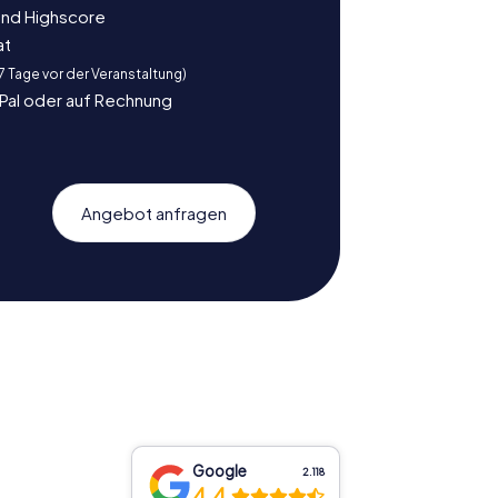
und Highscore
at
 7 Tage vor der Veranstaltung)
yPal oder auf Rechnung
Angebot anfragen
Google
2.118
4,4