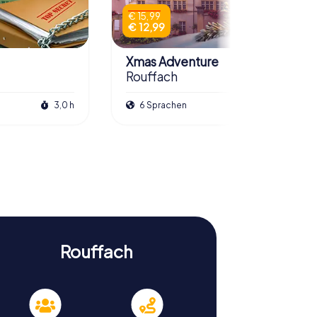
€ 15,99
€ 12,99
Xmas Adventure
Rouffach
3,0 h
6 Sprachen
2,0 h
Rouffach