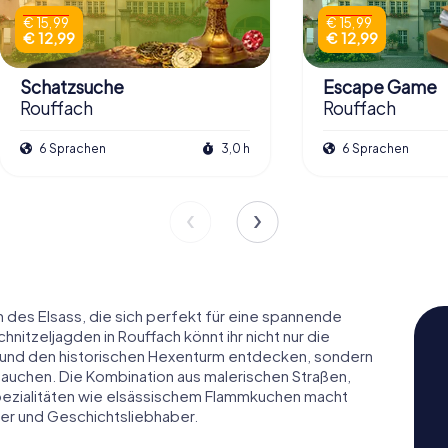
€ 15,99
€ 15,99
€ 12,99
€ 12,99
Schatzsuche
Escape Game
Rouffach
Rouffach
6 Sprachen
3,0 h
6 Sprachen
n des Elsass, die sich perfekt für eine spannende
nitzeljagden in Rouffach könnt ihr nicht nur die
und den historischen Hexenturm entdecken, sondern
ntauchen. Die Kombination aus malerischen Straßen,
pezialitäten wie elsässischem Flammkuchen macht
rer und Geschichtsliebhaber.