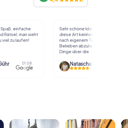
l Spaß, einfache
Sehr schöne Idee die Stadt auf
 Rätsel, man sieht
diese Art kennenzulernen. Alles
 viel zu laufen!
nach eigenem Tempo und
Belieben abzulaufen und dabei
Dinge über die...
Gühr
Natascha Reuter
01.08.
01.08.