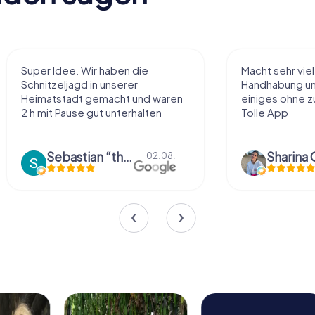
Super Idee. Wir haben die
Macht sehr vie
Schnitzeljagd in unserer
Handhabung und
Heimatstadt gemacht und waren
einiges ohne zu
2 h mit Pause gut unterhalten
Tolle App
Sebastian “the sleeping Boxer Dog” Röhner
Sharina 
02.08.