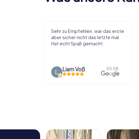
r viel Spaß
Sehr zu Empfehlen, war das erste
t die Stadt
aber sicher nicht das letzte mal.
ißt als
Hat echt Spaß gemacht.
en.
Liam Voß
03.08.
03.08.