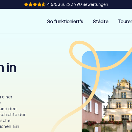
4,5/5 aus 222.990 Bewertungen
So funktioniert's
Städte
Toure
 in
u einer
e
 und den
schichte der
ische
chen. Ein