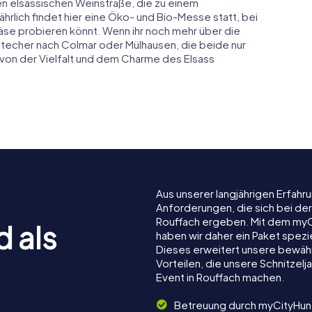
hen elsässischen Weinstraße, die zu einem
hrlich findet hier eine Öko- und Bio-Messe statt, bei
Käse probieren könnt. Wenn ihr noch mehr über die
stecher nach Colmar oder Mülhausen, die beide nur
h von der Vielfalt und dem Charme des Elsass
Aus unserer langjährigen Erfah
Anforderungen, die sich bei de
Rouffach ergeben. Mit dem myC
d als
haben wir daher ein Paket spezi
Dieses erweitert unsere bewäh
Vorteilen, die unsere Schnitze
Event in Rouffach machen.
Betreuung durch myCityHun