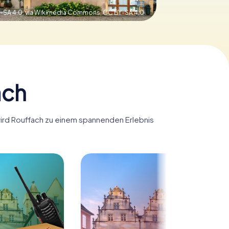
Y-SA 4.0, via Wikimedia Commons,
CC BY-SA 4.0
ach
 wird Rouffach zu einem spannenden Erlebnis