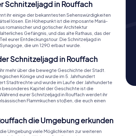
 Schnitzeljagd in Rouffach
önnt ihr einige der bekanntesten Sehenswürdigkeiten
sel lösen. Ein Höhepunkt ist die imposante Mariä-
aus romanischer und gotischer Architektur
alterliches Gefängnis, und das alte Rathaus, das der
nd Teil eurer Entdeckungstour. Die Schnitzeljagd in
n Synagoge, die um 1290 erbaut wurde.
der Schnitzeljagd in Rouffach
t ihr mehr über die bewegte Geschichte der Stadt.
ngischen Könige und wurde im 5. Jahrhundert
undert Stadtrechte und wurde im Laufe der Jahrhunderte
n besonderes Kapitel der Geschichte ist die
Während eurer Schnitzeljagd in Rouffach werdet ihr
n elsässischen Flammkuchen stoßen, die euch einen
 Rouffach die Umgebung erkunden
t die Umgebung viele Möglichkeiten zur weiteren