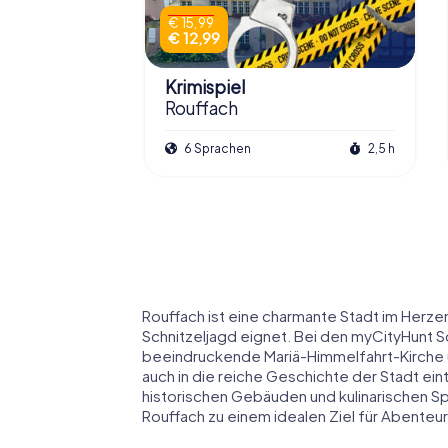
€ 15,99
€ 12,99
Krimispiel
Rouffach
6 Sprachen
2,5 h
Rouffach ist eine charmante Stadt im Herze
Schnitzeljagd eignet. Bei den myCityHunt Sch
beeindruckende Mariä-Himmelfahrt-Kirche 
auch in die reiche Geschichte der Stadt ei
historischen Gebäuden und kulinarischen S
Rouffach zu einem idealen Ziel für Abenteu