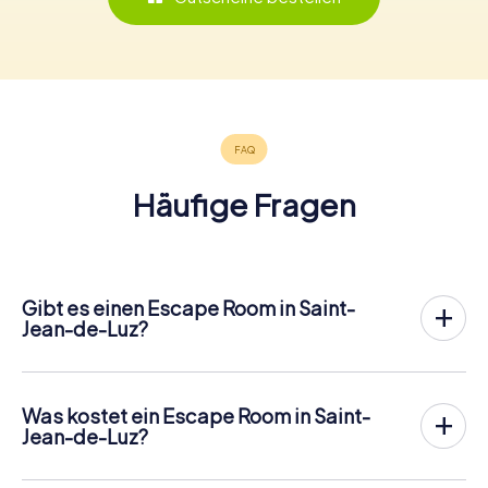
Häufige Fragen
Gibt es einen Escape Room in Saint-
Jean-de-Luz?
In Saint-Jean-de-Luz gibt es jetzt die Möglichkeit, ein
Outdoor Escape Game in der Innenstadt von Saint-Jean-
de-Luz
zu spielen!
Was kostet ein Escape Room in Saint-
Anders als bei einem klassischen Escape Room, bei dem
Jean-de-Luz?
die Spieler in einen kleinen Raum eingesperrt werden,
Ein Indoor Escape Room kostet für gewöhnlich pauschal
findet das myCityHunt Outdoor Escape Game in Saint-
zwischen 90 und 150 € für 2 bis 6 Personen.