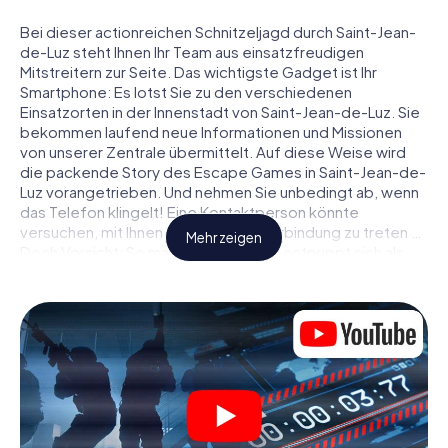
Bei dieser actionreichen Schnitzeljagd durch Saint-Jean-
de-Luz steht Ihnen Ihr Team aus einsatzfreudigen
Mitstreitern zur Seite. Das wichtigste Gadget ist Ihr
Smartphone: Es lotst Sie zu den verschiedenen
Einsatzorten in der Innenstadt von Saint-Jean-de-Luz. Sie
bekommen laufend neue Informationen und Missionen
von unserer Zentrale übermittelt. Auf diese Weise wird
die packende Story des Escape Games in Saint-Jean-de-
Luz vorangetrieben. Und nehmen Sie unbedingt ab, wenn
das Telefon klingelt! Eine Kontaktperson könnte
versuchen, mit Ihnen konspirativ in Verbindung zu treten …
Mehr zeigen
Doch Vorsicht: So mancher Informant entpuppt sich als
dubioser Doppelagent und so manche Information als
bewusst gelegte falsche Fährte. Seien Sie auf der Hut,
ziehen Sie die richtigen Schlüsse und vor allem: Vertrauen
Sie niemandem!
Anders als in einem klassischen Escape Room in Saint-
Jean-de-Luz sind Sie also nicht in ein Zimmer eingesperrt,
aus dem Sie sich in einem vorgegebenen Zeitfenster
befreien müssen. Diese Smartphone Schnitzeljagd erklärt