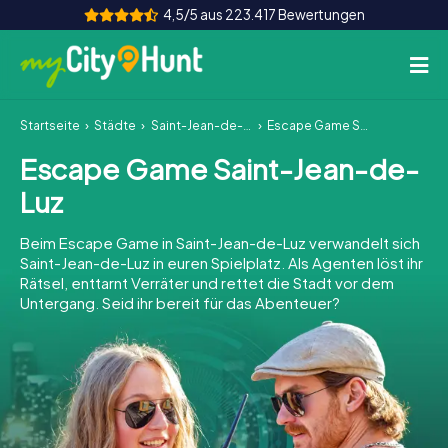
4,5/5 aus 223.417 Bewertungen
Startseite
Städte
Saint-Jean-de-Luz
Escape Game Saint-Jean-de-Luz
So funktioniert's
Escape Game Saint-Jean-de-
Städte
Luz
Touren
Beim Escape Game in Saint-Jean-de-Luz verwandelt sich
Saint-Jean-de-Luz in euren Spielplatz. Als Agenten löst ihr
Teamevent
Rätsel, enttarnt Verräter und rettet die Stadt vor dem
Untergang. Seid ihr bereit für das Abenteuer?
Tickets
INT
AT
CH
DE
ES
FR
UK
IE
IT
NL