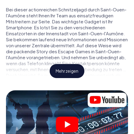
Bei dieser actionreichen Schnitzeljagd durch Saint-Ouen-
l'Aumône steht Ihnen Ihr Team aus einsatzfreudigen
Mitstreitern zur Seite. Das wichtigste Gadget ist Ihr
Smartphone: Es lotst Sie zu den verschiedenen
Einsatzorten in der Innenstadt von Saint-Ouen-l'Aumône.
Sie bekommen laufend neue Informationen und Missionen
von unserer Zentrale übermittelt. Auf diese Weise wird
die packende Story des Escape Games in Saint-Ouen-
l'Aumône vorangetrieben. Und nehmen Sie unbedingt ab,
wenn das Telefon klingelt! Eine Kontaktperson könnte
versuchen, mit Ihnen konspirativ in Verbindung zu treten …
Mehr zeigen
Doch Vorsicht: So mancher Informant entpuppt sich als
dubioser Doppelagent und so manche Information als
bewusst gelegte falsche Fährte. Seien Sie auf der Hut,
ziehen Sie die richtigen Schlüsse und vor allem: Vertrauen
Sie niemandem!
Anders als in einem klassischen Escape Room in Saint-
Ouen-l'Aumône sind Sie also nicht in ein Zimmer
eingesperrt, aus dem Sie sich in einem vorgegebenen
Zeitfenster befreien müssen. Diese Smartphone