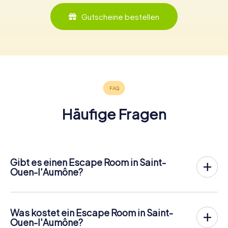
Gutscheine bestellen
Häufige Fragen
Gibt es einen Escape Room in Saint-
Ouen-l'Aumône?
In Saint-Ouen-l'Aumône gibt es jetzt die Möglichkeit, ein
Outdoor Escape Game in der Innenstadt von Saint-Ouen-
l'Aumône
zu spielen!
Was kostet ein Escape Room in Saint-
Anders als bei einem klassischen Escape Room, bei dem
Ouen-l'Aumône?
die Spieler in einen kleinen Raum eingesperrt werden,