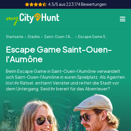
4,5/5 aus 223.174 Bewertungen
Startseite
Städte
Saint-Ouen-l'Aumône
Escape Game Saint-Ouen-l'Aumône
So funktioniert's
Escape Game Saint-Ouen-
Städte
l'Aumône
Touren
Beim Escape Game in Saint-Ouen-l'Aumône verwandelt
sich Saint-Ouen-l'Aumône in euren Spielplatz. Als Agenten
Teamevent
löst ihr Rätsel, enttarnt Verräter und rettet die Stadt vor
dem Untergang. Seid ihr bereit für das Abenteuer?
Tickets
INT
AT
CH
DE
ES
FR
UK
IE
IT
NL